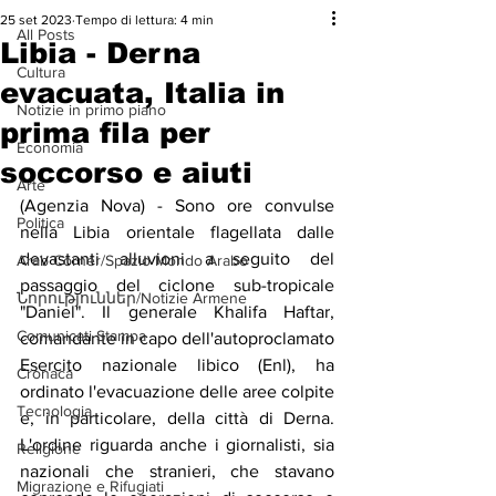
25 set 2023
Tempo di lettura: 4 min
All Posts
Libia - Derna
Cultura
evacuata, Italia in
Notizie in primo piano
prima fila per
Economia
soccorso e aiuti
Arte
(Agenzia Nova) - Sono ore convulse 
Politica
nella Libia orientale flagellata dalle 
devastanti alluvioni a seguito del 
Arab Corner/Spazio Mondo Arabo
passaggio del ciclone sub-tropicale 
Նորություններ/Notizie Armene
"Daniel". Il generale Khalifa Haftar, 
Comunicati Stampa
comandante in capo dell'autoproclamato 
Esercito nazionale libico (Enl), ha 
Cronaca
ordinato l'evacuazione delle aree colpite 
Tecnologia
e, in particolare, della città di Derna. 
L'ordine riguarda anche i giornalisti, sia 
Religione
nazionali che stranieri, che stavano 
Migrazione e Rifugiati