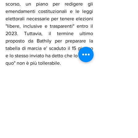
scorso, un piano per redigere gli 
emendamenti costituzionali e le leggi 
elettorali necessarie per tenere elezioni 
"libere, inclusive e trasparenti" entro il 
2023. Tuttavia, il termine ultimo 
proposto da Bathily per preparare la 
tabella di marcia e' scaduto il 15 giugno 
e lo stesso inviato ha detto che lo "status 
quo" non è più tollerabile.
Dopo il disastro, sia le autorità rivali di 
Tripoli che quelle di Bengasi hanno 
avviato un coordinamento – a livello 