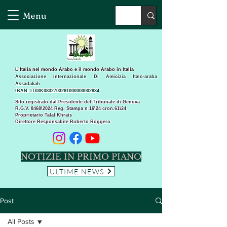
Menu
L’Italia nel mondo Arabo e il mondo Arabo in Italia
Associazione Internazionale Di Amicizia Italo-araba
Assadakah
IBAN: IT03K0832703261000000002834
Sito registrato dal Presidente del Tribunale di Genova
R.G.V. 8468\2024 Reg. Stampa n 16\24 cron.61\24 ​
Proprietario Talal Khrais
Direttore Responsabile Roberto Roggero
NOTIZIE IN PRIMO PIANO
ULTIME NEWS
Post
All Posts