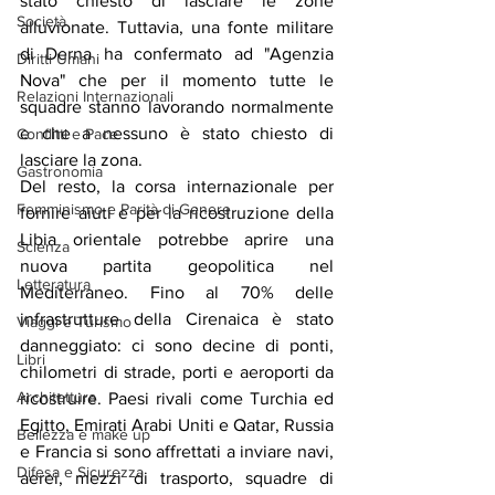
stato chiesto di lasciare le zone 
Società
alluvionate. Tuttavia, una fonte militare 
di Derna ha confermato ad "Agenzia 
Diritti Umani
Nova" che per il momento tutte le 
Relazioni Internazionali
squadre stanno lavorando normalmente 
e che a nessuno è stato chiesto di 
Conflitti e Pace
lasciare la zona.
Gastronomia
Del resto, la corsa internazionale per 
Femminismo e Parità di Genere
fornire aiuti e per la ricostruzione della 
Libia orientale potrebbe aprire una 
Scienza
nuova partita geopolitica nel 
Letteratura
Mediterraneo. Fino al 70% delle 
infrastrutture della Cirenaica è stato 
Viaggi e Turismo
danneggiato: ci sono decine di ponti, 
Libri
chilometri di strade, porti e aeroporti da 
Architettura
ricostruire. Paesi rivali come Turchia ed 
Egitto, Emirati Arabi Uniti e Qatar, Russia 
Bellezza e make up
e Francia si sono affrettati a inviare navi, 
Difesa e Sicurezza
aerei, mezzi di trasporto, squadre di 