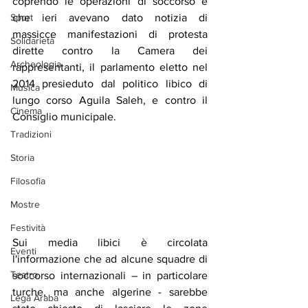
coprendo le operazioni di soccorso e 
Sport
che ieri avevano dato notizia di 
massicce manifestazioni di protesta 
Solidarietà
dirette contro la Camera dei 
Archeologia
rappresentanti, il parlamento eletto nel 
2014 presieduto dal politico libico di 
Musica
lungo corso Aguila Saleh, e contro il 
Cinema
Consiglio municipale.
Tradizioni
Storia
Filosofia
Mostre
Festività
Sui media libici è circolata 
Eventi
l'informazione che ad alcune squadre di 
Teatro
soccorso internazionali – in particolare 
turche, ma anche algerine - sarebbe 
Lega Araba