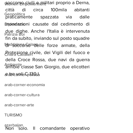
soccorso civili e militari proprio a Derna, 
Women Empowerment
città di circa 100mila abitanti 
Geopolitica
praticamente spazzata via dalle 
inondazioni causate dal cedimento di 
Diplomazia
due dighe. Anche l'Italia è intervenuta 
Patrizia Boi
fin da subito, inviando sul posto squadre 
Maddalena Celano
di soccorso delle forze armate, della 
Protezione civile, dei Vigili del fuoco e 
Chiara Cavalieri
della Croce Rossa, due navi da guerra 
Ambiente
anfibie classe San Giorgio, due elicotteri 
e tre voli C-130J.
arab-corner-politica
arab-corner-economia
arab-corner-cultura
arab-corner-arte
TURISMO
azerbaijan
Non solo. Il comandante operativo 