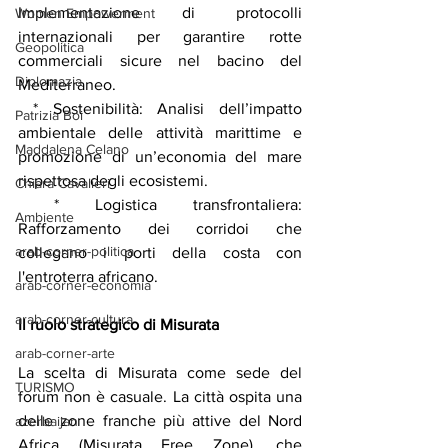
Implementazione di protocolli 
Women Empowerment
internazionali per garantire rotte 
Geopolitica
commerciali sicure nel bacino del 
Diplomazia
Mediterraneo.
 * Sostenibilità: Analisi dell’impatto 
Patrizia Boi
ambientale delle attività marittime e 
Maddalena Celano
promozione di un’economia del mare 
rispettosa degli ecosistemi.
Chiara Cavalieri
 * Logistica transfrontaliera: 
Ambiente
Rafforzamento dei corridoi che 
arab-corner-politica
collegano i porti della costa con 
l'entroterra africano.
arab-corner-economia
arab-corner-cultura
Il
ruolo
strategico
di
Misurata
arab-corner-arte
La scelta di Misurata come sede del 
TURISMO
forum non è casuale. La città ospita una 
delle zone franche più attive del Nord 
azerbaijan
Africa (Misurata Free Zone), che 