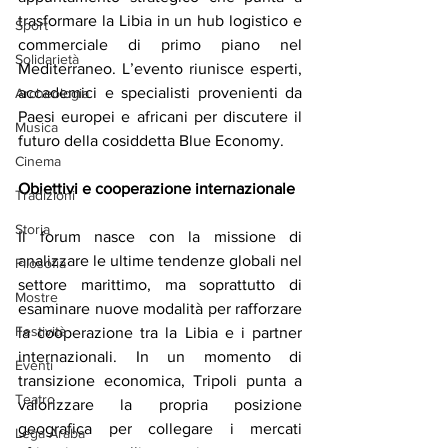
trasformare la Libia in un hub logistico e 
Sport
commerciale di primo piano nel 
Solidarietà
Mediterraneo. L’evento riunisce esperti, 
accademici e specialisti provenienti da 
Archeologia
Paesi europei e africani per discutere il 
Musica
futuro della cosiddetta Blue Economy.
Cinema
Obiettivi
e
cooperazione
internazionale
Tradizioni
Storia
Il forum nasce con la missione di 
analizzare le ultime tendenze globali nel 
Filosofia
settore marittimo, ma soprattutto di 
Mostre
esaminare nuove modalità per rafforzare 
Festività
la cooperazione tra la Libia e i partner 
internazionali. In un momento di 
Eventi
transizione economica, Tripoli punta a 
Teatro
valorizzare la propria posizione 
geografica per collegare i mercati 
Lega Araba