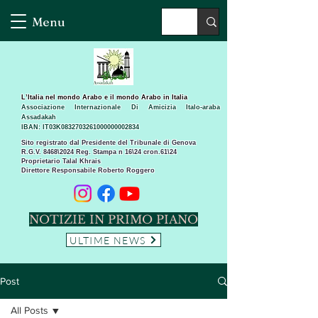
Menu
L’Italia nel mondo Arabo e il mondo Arabo in Italia
Associazione Internazionale Di Amicizia Italo-araba
Assadakah
IBAN: IT03K0832703261000000002834
Sito registrato dal Presidente del Tribunale di Genova
R.G.V. 8468\2024 Reg. Stampa n 16\24 cron.61\24 ​
Proprietario Talal Khrais
Direttore Responsabile Roberto Roggero
NOTIZIE IN PRIMO PIANO
ULTIME NEWS
Post
All Posts