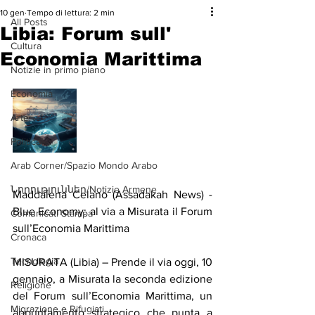
10 gen
Tempo di lettura: 2 min
All Posts
Libia: Forum sull'
Cultura
Economia Marittima
Notizie in primo piano
Economia
Arte
Politica
Arab Corner/Spazio Mondo Arabo
Նորություններ/Notizie Armene
Maddalena Celano (Assadakah News) - 
Blue Economy: al via a Misurata il Forum 
Comunicati Stampa
sull’Economia Marittima
Cronaca
Tecnologia
MISURATA (Libia) – Prende il via oggi, 10 
gennaio, a Misurata la seconda edizione 
Religione
del Forum sull’Economia Marittima, un 
Migrazione e Rifugiati
appuntamento strategico che punta a 