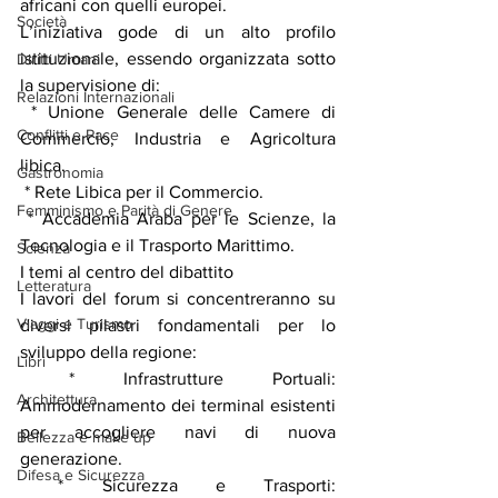
africani con quelli europei.
Società
L’iniziativa gode di un alto profilo 
istituzionale, essendo organizzata sotto 
Diritti Umani
la supervisione di:
Relazioni Internazionali
 * Unione Generale delle Camere di 
Conflitti e Pace
Commercio, Industria e Agricoltura 
libica.
Gastronomia
 * Rete Libica per il Commercio.
Femminismo e Parità di Genere
 * Accademia Araba per le Scienze, la 
Tecnologia e il Trasporto Marittimo.
Scienza
I temi al centro del dibattito
Letteratura
I lavori del forum si concentreranno su 
Viaggi e Turismo
diversi pilastri fondamentali per lo 
sviluppo della regione:
Libri
 * Infrastrutture Portuali: 
Architettura
Ammodernamento dei terminal esistenti 
per accogliere navi di nuova 
Bellezza e make up
generazione.
Difesa e Sicurezza
 * Sicurezza e Trasporti: 