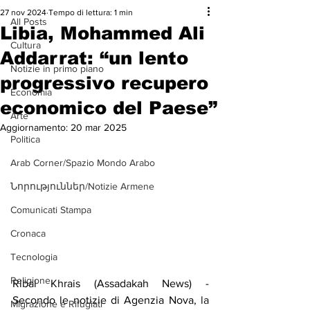
27 nov 2024
Tempo di lettura: 1 min
All Posts
Libia, Mohammed Ali
Cultura
Addarrat: “un lento
Notizie in primo piano
progressivo recupero
Economia
economico del Paese”
Arte
Aggiornamento:
20 mar 2025
Politica
Arab Corner/Spazio Mondo Arabo
Նորություններ/Notizie Armene
Comunicati Stampa
Cronaca
Tecnologia
Religione
Ribal Khrais (Assadakah News) - 
Secondo le notizie di Agenzia Nova, 
la 
Migrazione e Rifugiati