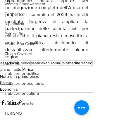
diplomatiche ancora aperte per 
Women Empowerment
un'integrazione completa dell'Africa nel 
Geopolitica
progetto. Il summit del 2024 ha infatti 
mostrato l'urgenza di ampliare la 
Diplomazia
partecipazione delle società civili per 
Patrizia Boi
evitare che il piano resti circoscritto a 
un’élite politica, rischiando di 
Maddalena Celano
destabilizzare ulteriormente alcune 
Chiara Cavalieri
regioni.
assadakah news
assadakah roma
libia
mediterraneo
Ambiente
piano mattei
Africa
arab-corner-politica
Notizie in primo piano
Politica
arab-corner-economia
Economia
arab-corner-cultura
arab-corner-arte
TURISMO
azerbaijan
Mostra tutti
Post recenti