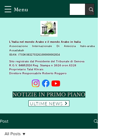
Menu
L’Italia nel mondo Arabo e il mondo Arabo in Italia
Associazione Internazionale Di Amicizia Italo-araba
Assadakah
IBAN: IT03K0832703261000000002834
Sito registrato dal Presidente del Tribunale di Genova
R.G.V. 8468\2024 Reg. Stampa n 16\24 cron.61\24 ​
Proprietario Talal Khrais
Direttore Responsabile Roberto Roggero
NOTIZIE IN PRIMO PIANO
ULTIME NEWS
Post
All Posts