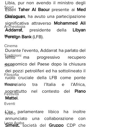
Libia, pur non avendo il ministro degli 
Sport
Esteri 
Taher Al Baour
 presente ai 
Med 
Dialogues
, ha avuto una partecipazione 
Solidarietà
significativa attraverso 
Mohammed Ali 
Archeologia
Addarrat
, presidente della 
Libyan 
Musica
Foreign Bank
 (LFB). 
Cinema
Durante l'evento, Addarrat 
ha parlato del 
Tradizioni
lento ma progressivo recupero 
economico del Paese dopo la chiusura 
Storia
dei pozzi petroliferi ed 
ha sottolineato il 
Filosofia
ruolo cruciale della LFB come ponte 
Mostre
finanziario tra l’Italia e l'Africa, 
soprattutto nel contesto del 
Piano 
Festività
Mattei
. 
Eventi
L'ex parlamentare libico ha inoltre 
Teatro
annunciato una collaborazione con 
Lega Araba
Simest, 
società del 
Gruppo
 CDP che 