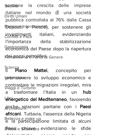
sostiene la crescita delle imprese 
Società
italiane nel mondo (È una società 
Diritti Umani
pubblica controllata al 76% dalla Cassa 
Relazioni Internazionali
Depositi e Prestiti), 
per sostenere gli 
investimenti italiani, evidenziando 
Conflitti e Pace
l'importanza della stabilizzazione 
Gastronomia
economica del Paese dopo la riapertura 
dei pozzi petroliferi​.
Femminismo e Parità di Genere
Scienza
Il 
Piano Mattei
, concepito per 
Letteratura
promuovere lo sviluppo economico e 
contrastare le migrazioni irregolari, mira 
Viaggi e Turismo
a trasformare l’Italia in un 
hub 
Libri
energetico del Mediterraneo
, favorendo 
anche relazioni paritarie con i 
Paesi 
Architettura
africani
. Tuttavia, l'assenza della Nigeria 
Bellezza e make up
e la partecipazione limitata di alcuni 
Paesi chiave evidenziano le sfide 
Difesa e Sicurezza