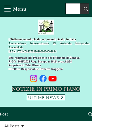
Menu
L’Italia nel mondo Arabo e il mondo Arabo in Italia
Associazione Internazionale Di Amicizia Italo-araba
Assadakah
IBAN: IT03K0832703261000000002834
Sito registrato dal Presidente del Tribunale di Genova
R.G.V. 8468\2024 Reg. Stampa n 16\24 cron.61\24 ​
Proprietario Talal Khrais
Direttore Responsabile Roberto Roggero
NOTIZIE IN PRIMO PIANO
ULTIME NEWS
Post
All Posts