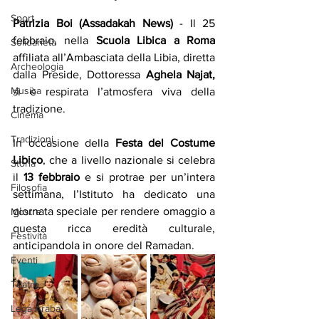
Sport
Patrizia Boi (Assadakah News)
 - Il 25 
febbraio, nella 
Scuola Libica a Roma
Solidarietà
affiliata all’Ambasciata della Libia, diretta 
Archeologia
dalla Preside, Dottoressa 
Aghela Najat,
Musica
si è respirata l’atmosfera viva della 
tradizione. 
Cinema
Tradizioni
In occasione della 
Festa del Costume 
Libico
, che a livello nazionale si celebra 
Storia
il 
13 febbraio
 e si protrae per un’intera 
Filosofia
settimana, l’Istituto ha dedicato una 
giornata speciale per rendere omaggio a 
Mostre
questa ricca eredità culturale, 
Festività
anticipandola in onore del Ramadan. 
Eventi
Teatro
Lega Araba