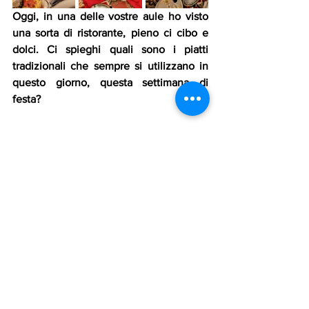
Oggi, in una delle vostre aule ho visto 
una sorta di ristorante, pieno ci cibo e 
dolci. Ci spieghi quali sono i piatti 
tradizionali che sempre si utilizzano in 
questo giorno, questa settimana di 
festa?
«
Il piatto più famoso è naturalmente il 
couscous con carne di agnello e poi 
abbiamo anche il bazeen, un piatto che 
si fa con il sugo e la carne. Tutti questi 
piatti si fanno nella festa del matrimonio. 
Anche il riso con tutta la frutta secca, 
questi cibi appartengono alla nostra 
tradizione. Ringraziamo tutte le famiglie 
che hanno partecipato a questa festa, le 
famiglie dei nostri studenti che hanno 
preparato tutti i piatti a casa
».