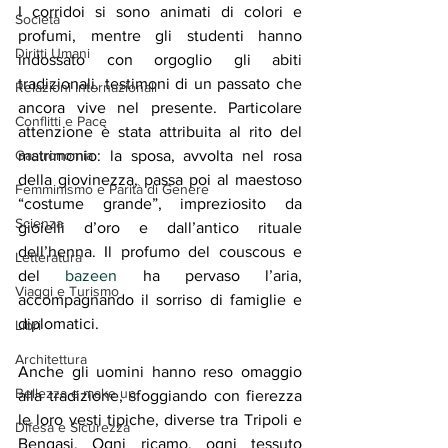
I corridoi si sono animati di colori e 
Società
profumi, mentre gli studenti hanno 
Diritti Umani
indossato con orgoglio gli abiti 
tradizionali, testimoni di un passato che 
Relazioni Internazionali
ancora vive nel presente. Particolare 
Conflitti e Pace
attenzione è stata attribuita al rito del 
Gastronomia
matrimonio: la sposa, avvolta nel rosa 
della giovinezza, passa poi al maestoso 
Femminismo e Parità di Genere
“costume grande”, impreziosito da 
Scienza
gioielli d’oro e dall’antico rituale 
dell’henna. Il profumo del couscous e 
Letteratura
del 
bazeen
 ha pervaso l’aria, 
Viaggi e Turismo
accompagnando il sorriso di famiglie e 
diplomatici. 
Libri
Architettura
Anche gli uomini hanno reso omaggio 
Bellezza e make up
alla tradizione, sfoggiando con fierezza 
le loro vesti tipiche, diverse tra Tripoli e 
Difesa e Sicurezza
Bengasi. Ogni ricamo, ogni tessuto 