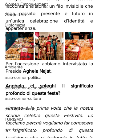
Women Empowerment
racconta una storia: un filo invisibile che 
lega passato, presente e futuro in 
Geopolitica
un’unica celebrazione d’identità e 
Diplomazia
appartenenza.
Patrizia Boi
Maddalena Celano
Chiara Cavalieri
Per l'occasione abbiamo intervistato la 
Ambiente
Preside 
Aghela Najat
.
arab-corner-politica
Anghela ci spieghi il significato 
arab-corner-economia
profondo di questa festa?
arab-corner-cultura
«
Intanto è la prima volta che la nostra 
arab-corner-arte
scuola celebra questa Festività. Lo 
TURISMO
facciamo perché vogliamo far conoscere 
azerbaijan
il significato profondo di questa 
tradizione che si festeggia in tutte le 