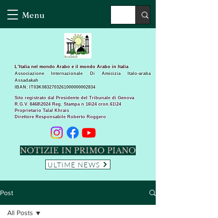
Menu
L’Italia nel mondo Arabo e il mondo Arabo in Italia
Associazione Internazionale Di Amicizia Italo-araba
Assadakah
IBAN: IT03K0832703261000000002834
Sito registrato dal Presidente del Tribunale di Genova
R.G.V. 8468\2024 Reg. Stampa n 16\24 cron.61\24 ​
Proprietario Talal Khrais
Direttore Responsabile Roberto Roggero
NOTIZIE IN PRIMO PIANO
ULTIME NEWS
Post
All Posts