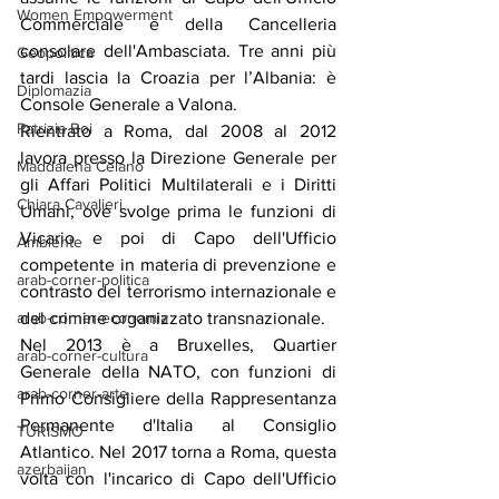
Women Empowerment
Commerciale e della Cancelleria 
consolare dell'Ambasciata. Tre anni più 
Geopolitica
tardi lascia la Croazia per l’Albania: è 
Diplomazia
Console Generale a Valona.
Patrizia Boi
Rientrato a Roma, dal 2008 al 2012 
lavora presso la Direzione Generale per 
Maddalena Celano
gli Affari Politici Multilaterali e i Diritti 
Chiara Cavalieri
Umani, ove svolge prima le funzioni di 
Vicario e poi di Capo dell'Ufficio 
Ambiente
competente in materia di prevenzione e 
arab-corner-politica
contrasto del terrorismo internazionale e 
del crimine organizzato transnazionale.
arab-corner-economia
Nel 2013 è a Bruxelles, Quartier 
arab-corner-cultura
Generale della NATO, con funzioni di 
arab-corner-arte
Primo Consigliere della Rappresentanza 
Permanente d'Italia al Consiglio 
TURISMO
Atlantico. Nel 2017 torna a Roma, questa 
azerbaijan
volta con l'incarico di Capo dell'Ufficio 