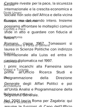
Centrale riveste per la pace, la sicurezza 
Società
internazionale e la crescita economica e 
Diritti Umani
sociale non solo dell’Africa e della vicina 
Europa, ma del mondo intero. Insieme 
Relazioni Internazionali
possiamo affrontare le molteplici comuni 
Conflitti e Pace
sfide in atto e guardare con fiducia al 
Gastronomia
futuro”.
Romano, classe 1967, Tomassoni si 
Femminismo e Parità di Genere
laurea in Scienze Politiche con indirizzo 
Scienza
internazionale alla Luiss ed entra in 
carriera diplomatica nel 1997.
Letteratura
I primi incarichi alla Farnesina sono 
Viaggi e Turismo
prima all'Ufficio Ricerca Studi e 
Programmazione della Direzione 
Libri
Generale degli Affari Politici e poi 
Architettura
all'Unità Analisi e Programmazione della 
Bellezza e make up
Segreteria Generale.
Nel 2001 lascia Roma per Zagabria: qui 
Difesa e Sicurezza
assume le funzioni di Capo dell'Ufficio 