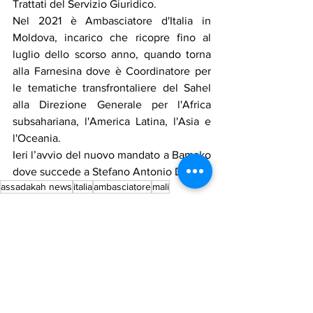
Trattati del Servizio Giuridico.
Nel 2021 è Ambasciatore d'Italia in 
Moldova, incarico che ricopre fino al 
luglio dello scorso anno, quando torna 
alla Farnesina dove è Coordinatore per 
le tematiche transfrontaliere del Sahel 
alla Direzione Generale per l'Africa 
subsahariana, l'America Latina, l'Asia e 
l'Oceania.
Ieri l’avvio del nuovo mandato a Bamako 
dove succede a Stefano Antonio Dejak.
assadakah news
italia
ambasciatore
mali
Notizie in primo piano
Cronaca
Mostra tutti
Post recenti