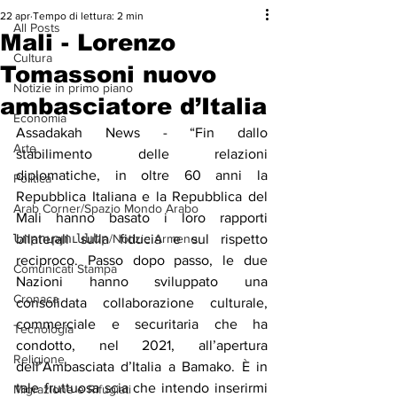
22 apr
Tempo di lettura: 2 min
All Posts
Mali - Lorenzo
Cultura
Tomassoni nuovo
Notizie in primo piano
ambasciatore d’Italia
Economia
Assadakah News - “Fin dallo 
Arte
stabilimento delle relazioni 
diplomatiche, in oltre 60 anni la 
Politica
Repubblica Italiana e la Repubblica del 
Arab Corner/Spazio Mondo Arabo
Mali hanno basato i loro rapporti 
Նորություններ/Notizie Armene
bilaterali sulla fiducia e sul rispetto 
reciproco. Passo dopo passo, le due 
Comunicati Stampa
Nazioni hanno sviluppato una 
Cronaca
consolidata collaborazione culturale, 
commerciale e securitaria che ha 
Tecnologia
condotto, nel 2021, all’apertura 
Religione
dell’Ambasciata d’Italia a Bamako. È in 
tale fruttuosa scia che intendo inserirmi 
Migrazione e Rifugiati