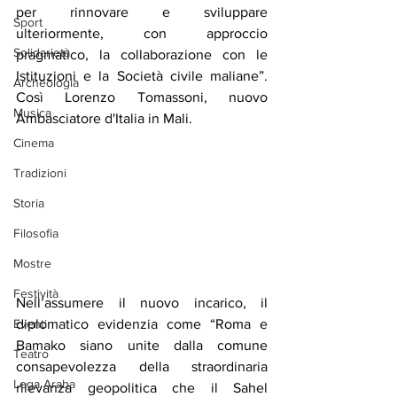
per rinnovare e sviluppare 
Sport
ulteriormente, con approccio 
Solidarietà
pragmatico, la collaborazione con le 
Istituzioni e la Società civile maliane”. 
Archeologia
Così Lorenzo Tomassoni, nuovo 
Musica
Ambasciatore d'Italia in Mali. 
Cinema
Tradizioni
Storia
Filosofia
Mostre
Festività
Nell’assumere il nuovo incarico, il 
diplomatico evidenzia come “Roma e 
Eventi
Bamako siano unite dalla comune 
Teatro
consapevolezza della straordinaria 
Lega Araba
rilevanza geopolitica che il Sahel 