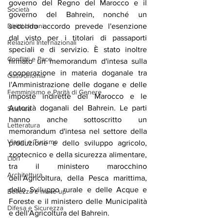
governo del Regno del Marocco e il 
Società
governo del Bahrein, nonché un 
secondo accordo prevede l'esenzione 
Diritti Umani
dal visto per i titolari di passaporti 
Relazioni Internazionali
speciali e di servizio. È stato inoltre 
Conflitti e Pace
firmato un memorandum d'intesa sulla 
cooperazione in materia doganale tra 
Gastronomia
l'Amministrazione delle dogane e delle 
Femminismo e Parità di Genere
imposte indirette del Marocco e le 
Autorità doganali del Bahrein. Le parti 
Scienza
hanno anche sottoscritto un 
Letteratura
memorandum d'intesa nel settore della 
Viaggi e Turismo
produzione e dello sviluppo agricolo, 
zootecnico e della sicurezza alimentare, 
Libri
tra il ministero marocchino 
Architettura
dell'Agricoltura, della Pesca marittima, 
dello Sviluppo rurale e delle Acque e 
Bellezza e make up
Foreste e il ministero delle Municipalità 
Difesa e Sicurezza
e dell'Agricoltura del Bahrein.