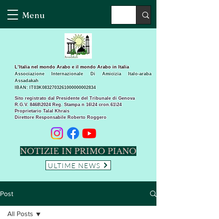
Menu
L’Italia nel mondo Arabo e il mondo Arabo in Italia
Associazione Internazionale Di Amicizia Italo-araba
Assadakah
IBAN: IT03K0832703261000000002834
Sito registrato dal Presidente del Tribunale di Genova
R.G.V. 8468\2024 Reg. Stampa n 16\24 cron.61\24 ​
Proprietario Talal Khrais
Direttore Responsabile Roberto Roggero
NOTIZIE IN PRIMO PIANO
ULTIME NEWS
Post
All Posts