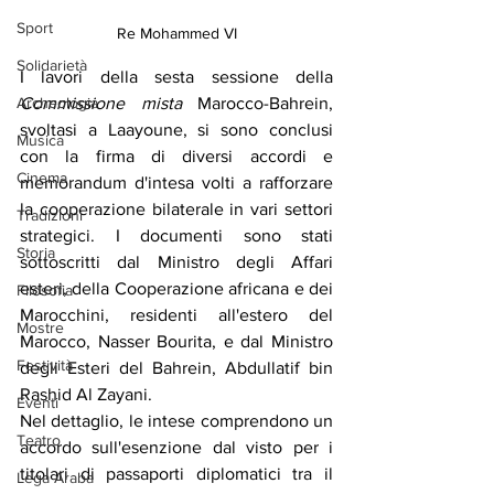
Sport
Re Mohammed VI
Solidarietà
I lavori della sesta sessione della 
Commissione mista
 Marocco-Bahrein, 
Archeologia
svoltasi a Laayoune, si sono conclusi 
Musica
con la firma di diversi accordi e 
Cinema
memorandum d'intesa volti a rafforzare 
la cooperazione bilaterale in vari settori 
Tradizioni
strategici. I documenti sono stati 
Storia
sottoscritti dal Ministro degli Affari 
esteri, della Cooperazione africana e dei 
Filosofia
Marocchini, residenti all'estero del 
Mostre
Marocco, Nasser Bourita, e dal Ministro 
Festività
degli Esteri del Bahrein, Abdullatif bin 
Rashid Al Zayani.
Eventi
Nel dettaglio, le intese comprendono un 
Teatro
accordo sull'esenzione dal visto per i 
titolari di passaporti diplomatici tra il 
Lega Araba