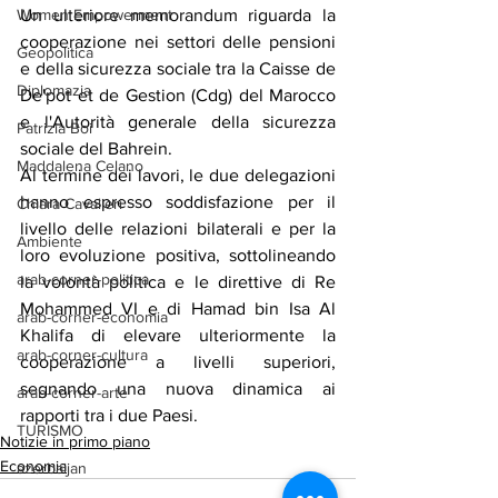
Un ulteriore memorandum riguarda la 
Women Empowerment
cooperazione nei settori delle pensioni 
Geopolitica
e della sicurezza sociale tra la Caisse de 
Diplomazia
De'pot et de Gestion (Cdg) del Marocco 
e l'Autorità generale della sicurezza 
Patrizia Boi
sociale del Bahrein.
Maddalena Celano
Al termine dei lavori, le due delegazioni 
hanno espresso soddisfazione per il 
Chiara Cavalieri
livello delle relazioni bilaterali e per la 
Ambiente
loro evoluzione positiva, sottolineando 
arab-corner-politica
la volontà politica e le direttive di Re 
Mohammed VI e di Hamad bin Isa Al 
arab-corner-economia
Khalifa di elevare ulteriormente la 
arab-corner-cultura
cooperazione a livelli superiori, 
segnando una nuova dinamica ai 
arab-corner-arte
rapporti tra i due Paesi.
TURISMO
Notizie in primo piano
Economia
azerbaijan