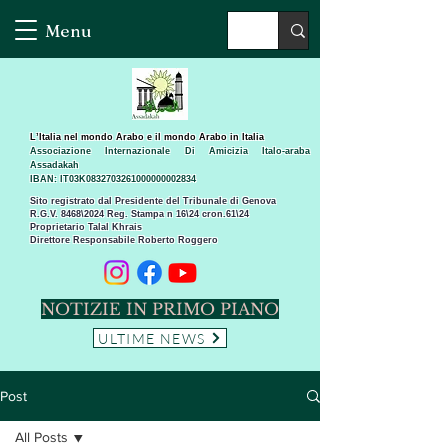
Menu
L’Italia nel mondo Arabo e il mondo Arabo in Italia
Associazione Internazionale Di Amicizia Italo-araba
Assadakah
IBAN: IT03K0832703261000000002834
Sito registrato dal Presidente del Tribunale di Genova
R.G.V. 8468\2024 Reg. Stampa n 16\24 cron.61\24 ​
Proprietario Talal Khrais
Direttore Responsabile Roberto Roggero
NOTIZIE IN PRIMO PIANO
ULTIME NEWS
Post
All Posts