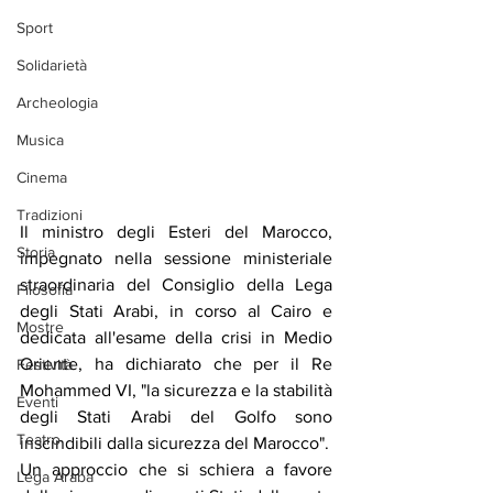
Sport
Solidarietà
Archeologia
Musica
Cinema
Tradizioni
Il ministro degli Esteri del Marocco, 
Storia
impegnato nella sessione ministeriale 
straordinaria del Consiglio della Lega 
Filosofia
degli Stati Arabi, in corso al Cairo e 
Mostre
dedicata all'esame della crisi in Medio 
Oriente, ha dichiarato che per il Re 
Festività
Mohammed VI, "la sicurezza e la stabilità 
Eventi
degli Stati Arabi del Golfo sono 
Teatro
inscindibili dalla sicurezza del Marocco".
Un approccio che si schiera a favore 
Lega Araba