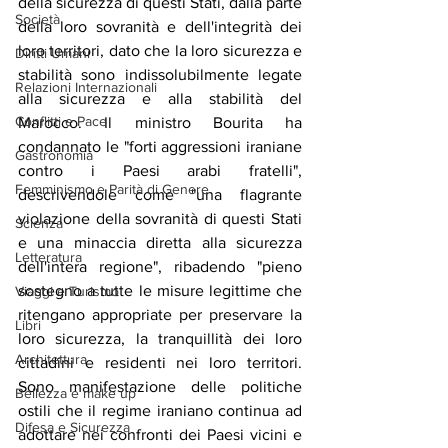
della sicurezza di questi Stati, dalla parte 
Società
della loro sovranità e dell'integrità dei 
loro territori, dato che la loro sicurezza e 
Diritti Umani
stabilità sono indissolubilmente legate 
Relazioni Internazionali
alla sicurezza e alla stabilità del 
Conflitti e Pace
Marocco. Il ministro Bourita ha 
condannato le "forti aggressioni iraniane 
Gastronomia
contro i Paesi arabi fratelli", 
Femminismo e Parità di Genere
descrivendole come "una flagrante 
violazione della sovranità di questi Stati 
Scienza
e una minaccia diretta alla sicurezza 
Letteratura
dell'intera regione", ribadendo "pieno 
sostegno a tutte le misure legittime che 
Viaggi e Turismo
ritengano appropriate per preservare la 
Libri
loro sicurezza, la tranquillità dei loro 
Architettura
cittadini e residenti nei loro territori. 
Sono manifestazione delle politiche 
Bellezza e make up
ostili che il regime iraniano continua ad 
Difesa e Sicurezza
adottare nei confronti dei Paesi vicini e 