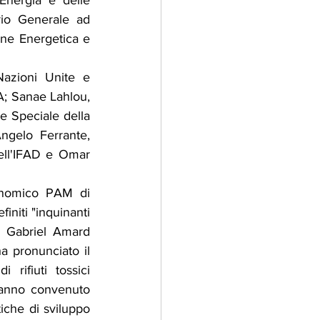
Energia e delle 
io Generale ad 
one Energetica e 
azioni Unite e 
A; Sanae Lahlou, 
 Speciale della 
gelo Ferrante, 
ll'IFAD e Omar 
onomico PAM di 
niti "inquinanti 
. Gabriel Amard 
ha pronunciato il 
rifiuti tossici 
hanno convenuto 
che di sviluppo 