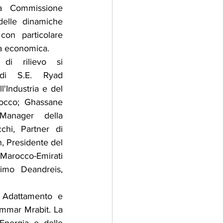
a Commissione 
elle dinamiche 
on particolare 
nza economica.
 di rilievo si 
di S.E. Ryad 
'Industria e del 
cco; Ghassane 
Manager della 
hi, Partner di 
Presidente del 
Marocco-Emirati 
imo Deandreis, 
, Adattamento e 
mmar Mrabit. La 