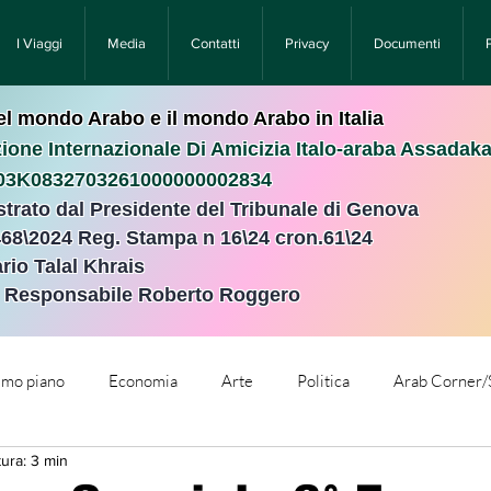
I Viaggi
Media
Contatti
Privacy
Documenti
nel mondo Arabo e il mondo Arabo in Italia
ione Internazionale Di Amicizia Italo-araba Assadak
T03K0832703261000000002834
istrato dal Presidente del Tribunale di Genova
468\2024 Reg. Stampa n 16\24 cron.61\24 ​
rio Talal Khrais
e Responsabile Roberto Roggero
rimo piano
Economia
Arte
Politica
Arab Corner/
tura: 3 min
e
Comunicati Stampa
Cronaca
Tecnologia
Relig