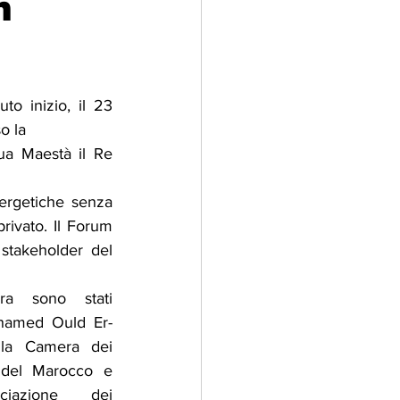
m
adizioni
Storia
 inizio, il 23 
ti Umani
o la
ua Maestà il Re 
ergetiche senza 
rivato. Il Forum 
 stakeholder del 
ra sono stati 
ohamed Ould Er-
lla Camera dei 
 del Marocco e 
ociazione dei 