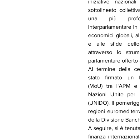
iniziative nazional
sottolineato colletti
una più profond
interparlamentare in 
economici globali, al
e alle sfide dello 
attraverso lo strum
parlamentare offerto 
Al termine della ce
stato firmato un 
(MoU) tra l'APM e l
Nazioni Unite per l
(UNIDO). Il pomerigg
regioni euromediterr
della Divisione Banch
A seguire, si è tenu
finanza internaziona