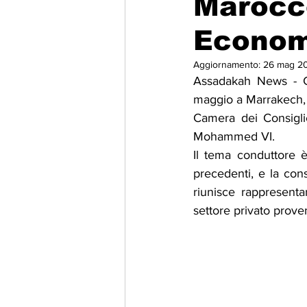
Marocco
Econom
Migrazione e Rifugiati
Sport
Aggiornamento:
26 mag 2
Assadakah News - Co
Filosofia
Mostre
Festivi
maggio a Marrakech, 
Camera dei Consigli
Mohammed VI.
Relazioni Internazionali
Confl
Il tema conduttore 
precedenti, e la cons
riunisce rappresentan
settore privato prove