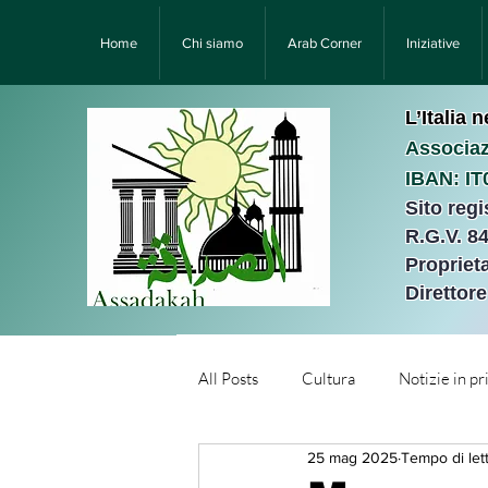
Home
Chi siamo
Arab Corner
Iniziative
L’Italia 
Associaz
IBAN: I
Sito reg
R.G.V. 8
Proprieta
Direttor
All Posts
Cultura
Notizie in p
25 mag 2025
Tempo di let
Նորություններ/Notizie Armen