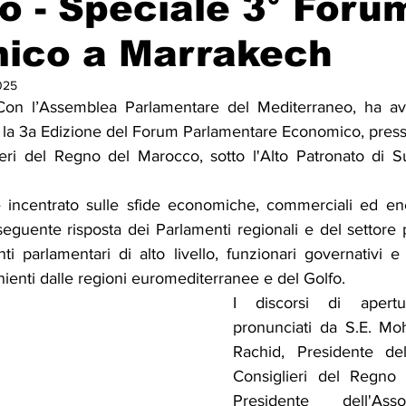
 - Speciale 3° Foru
ico a Marrakech
Solidarietà
Archeologia
Musica
Cinema
Tr
025
n l’Assemblea Parlamentare del Mediterraneo, ha avuto
tà
Eventi
Teatro
Lega Araba
Società
Dirit
la 3a Edizione del Forum Parlamentare Economico, press
eri del Regno del Marocco, sotto l'Alto Patronato di S
itti e Pace
Gastronomia
è incentrato sulle sfide economiche, commerciali ed en
eguente risposta dei Parlamenti regionali e del settore p
ti parlamentari di alto livello, funzionari governativi e
nienti dalle regioni euromediterranee e del Golfo.
I discorsi di apertu
pronunciati da S.E. M
Rachid, Presidente de
Consiglieri del Regno
Presidente dell'Ass