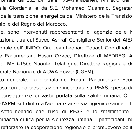
rontata da S.E. Dr. Saleh Al-Kharabsheh, Ministro dell'
ella Giordania, e da S.E. Mohamed Ouahmid, Segretar
e della transizione energetica del Ministero della Transizi
nibile del Regno del Marocco.
ne, sono intervenuti rappresentanti di agenzie delle N
azionali, tra cui Sayed Ashraf, Consigliere Senior dell'AIE
nale dell'UNIDO; On. Jean Leonard Touadi, Coordinatore
 Parlamentari; Hasan Ozkoc, Direttore di MEDREG; An
 di MED-TSO; Naoufel Telahigue, Direttore Regionale de
enerale Nazionale di ACWA Power (CGEM).
ito generale. La giornata del Forum Parlamentare Ec
sa con una presentazione incentrata sui PFAS, spesso defi
ro conseguenze di vasta portata sulla salute umana. On
ll'APM sul diritto all'acqua e ai servizi igienico-sanitari, 
, sottolineando che l'uso di PFAS e lo smaltimento di 
naccia critica per la sicurezza umana. I partecipanti 
afforzare la cooperazione regionale e promuovere politi