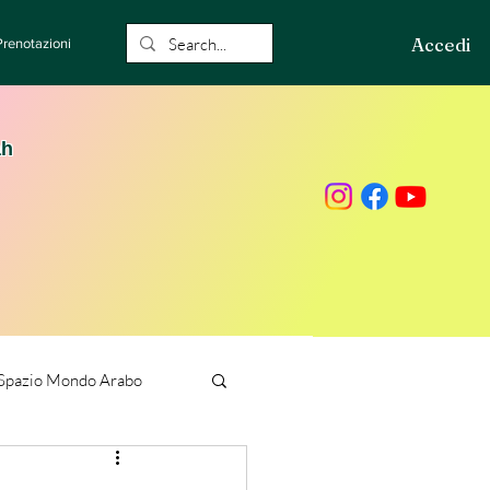
Accedi
Prenotazioni
ah
Spazio Mondo Arabo
ione