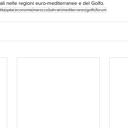
ali nelle regioni euro-mediterranee e del Golfo.
ita
qatar
economia
marocco
bahrain
mediterraneo
golfo
forum