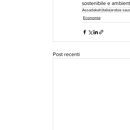
sostenibile e ambient
Assadakah
italia
arabia saud
Economia
Post recenti