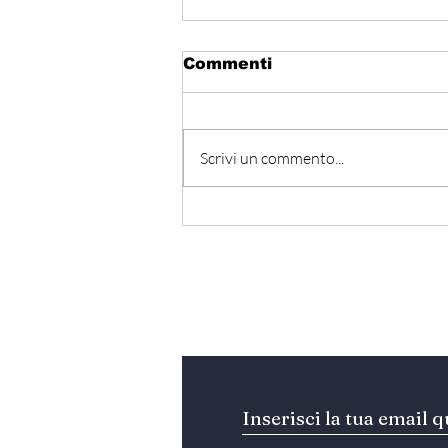
Commenti
Scrivi un commento...
Italia-Tunisia Mit:
firmato accordo quadro
cooperazione su
logistica e
infrastrutture
Iscriviti alla nostra Ne