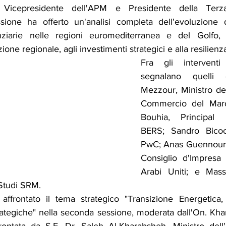
, Vicepresidente dell'APM e Presidente della Terz
ione ha offerto un'analisi completa dell'evoluzione d
ziarie nelle regioni euromediterranea e del Golfo, c
zione regionale, agli investimenti strategici e alla resilie
Fra gli interventi
segnalano quelli 
Mezzour, Ministro dell
Commercio del Maro
Bouhia, Principal 
BERS; Sandro Bicocc
PwC; Anas Guennoun, 
Consiglio d'Impresa 
Arabi Uniti; e Mass
 Studi SRM.
 affrontato il tema strategico "Transizione Energetica
rategiche" nella seconda sessione, moderata dall'On. Kha