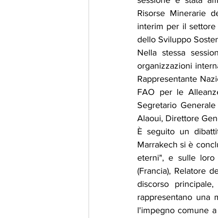
sessione è stata aff
Risorse Minerarie d
interim per il settor
dello Sviluppo Soste
Nella stessa sessio
organizzazioni intern
Rappresentante Nazio
FAO per le Alleanze
Segretario Generale
Alaoui, Direttore G
È seguito un dibatt
Marrakech si è conclu
eterni", e sulle lo
(Francia), Relatore de
discorso principale
rappresentano una mi
l'impegno comune a r