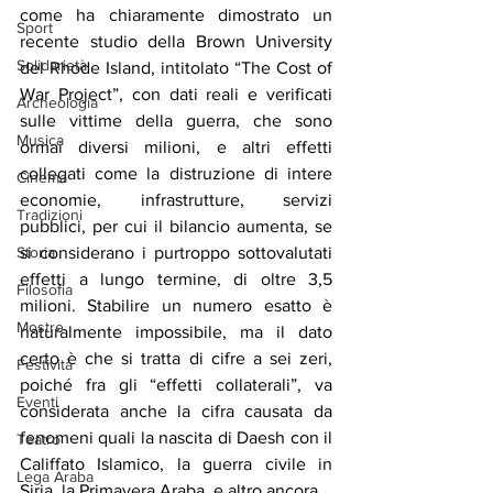
come ha chiaramente dimostrato un 
Sport
recente studio della Brown University 
Solidarietà
del Rhode Island, intitolato “The Cost of 
War Project”, con dati reali e verificati 
Archeologia
sulle vittime della guerra, che sono 
Musica
ormai diversi milioni, e altri effetti 
collegati come la distruzione di intere 
Cinema
economie, infrastrutture, servizi 
Tradizioni
pubblici, per cui il bilancio aumenta, se 
Storia
si considerano i purtroppo sottovalutati 
effetti a lungo termine, di oltre 3,5 
Filosofia
milioni. Stabilire un numero esatto è 
Mostre
naturalmente impossibile, ma il dato 
certo è che si tratta di cifre a sei zeri, 
Festività
poiché fra gli “effetti collaterali”, va 
Eventi
considerata anche la cifra causata da 
fenomeni quali la nascita di Daesh con il 
Teatro
Califfato Islamico, la guerra civile in 
Lega Araba
Siria, la Primavera Araba, e altro ancora.