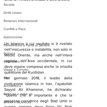
Società
Diritti Umani
Relazioni Internazionali
Conflitti e Pace
Gastronomia
Un bilancio il cui risultato si è rivelato 
Femminismo e Parità di Genere
nell’insicurezza e instabilità, non solo in 
Scienza
Medio Oriente, ma anche nell’intera 
regione dell’Asia occidentale, in cui 
Letteratura
deve essere compresa anche la irrisolta 
Viaggi e Turismo
questione del Kurdistan.
Libri
Nel gennaio 2018, il leader della 
rivoluzione islamica in Iran, l’ayatollah 
Architettura
Sayyid Ali Khamenei, ha dichiarato: 
Bellezza e make up
“Quello che è importante è che la 
presenza corruttrice degli Stati Uniti in 
Difesa e Sicurezza
questa regione deve finire…Gli Stati 