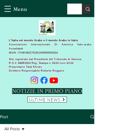
Menu
L’Italia nel mondo Arabo e il mondo Arabo in Italia
Associazione Internazionale Di Amicizia Italo-araba
Assadakah
IBAN: IT03K0832703261000000002834
Sito registrato dal Presidente del Tribunale di Genova
R.G.V. 8468\2024 Reg. Stampa n 16\24 cron.61\24 ​
Proprietario Talal Khrais
Direttore Responsabile Roberto Roggero
NOTIZIE IN PRIMO PIANO
ULTIME NEWS
Post
All Posts