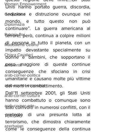
Women Empowerment
Uniti hanno portato guerra, discordia, 
sedizione e distruzione ovunque nel 
Geopolitica
mondo, e tutto questo non può 
Diplomazia
continuare”. La guerra americana al 
Patrizia Boi
terrore, però, continua a colpire milioni 
di persone in tutto il pianeta, con un 
Maddalena Celano
impatto devastante specialmente su 
Chiara Cavalieri
donne e bambini, che sopportano il 
peso maggiore di queste continue 
Ambiente
conseguenze che sfociano in crisi 
arab-corner-politica
umanitarie e causano molte più vittime 
arab-corner-economia
dei morti in combattimento.
Dall’11 settembre 2001, gli Stati Uniti 
arab-corner-cultura
hanno combattuto o comunque sono 
arab-corner-arte
stati coinvolti in numerosi conflitti, con il 
pretesto di una presunta lotta al 
TURISMO
terrorismo, che dimostra chiaramente 
azerbaijan
come le conseguenze della continua 