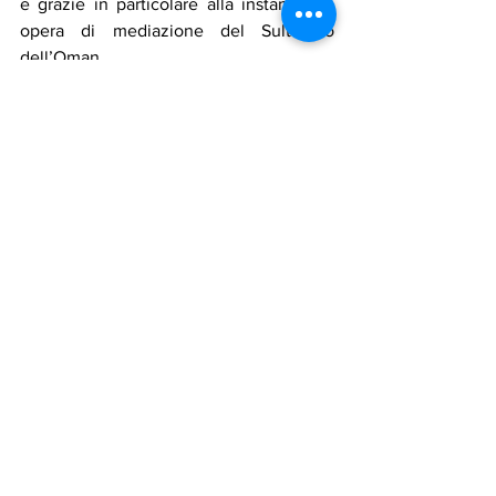
e grazie in particolare alla instancabile 
opera di mediazione del Sultanato 
dell’Oman.
Lo stesso discorso vale per il Sudan, le 
cui risorse costituiscono un obiettivo 
anche per Cina e Russia, e che solo 
grazie alla volontà degli stessi Paesi 
arabi può avere una possibilità di 
riappacificazione.
Anche per la Libia il discorso non 
cambia, come per tutte le altre situazioni 
di emergenza che sono il risultato di una 
politica totalmente sbagliata da parte 
americana. E’ ormai chiaro che non può 
essere una guerra la risoluzione dei 
problemi, ma solo ed esclusivamente la 
volontà di cooperazione, l’unica che può 
portare un reale vantaggio per il futuro, 
soprattutto per le popolazioni colpite.