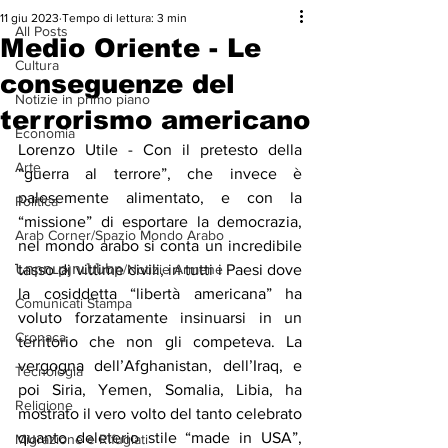
11 giu 2023
Tempo di lettura: 3 min
All Posts
Medio Oriente - Le
Cultura
conseguenze del
Notizie in primo piano
terrorismo americano
Economia
Lorenzo Utile - Con il pretesto della 
Arte
“guerra al terrore”, che invece è 
palesemente alimentato, e con la 
Politica
“missione” di esportare la democrazia, 
Arab Corner/Spazio Mondo Arabo
nel mondo arabo si conta un incredibile 
Նորություններ/Notizie Armene
tasso di vittime civili, in tutti i Paesi dove 
la cosiddetta “libertà americana” ha 
Comunicati Stampa
voluto forzatamente insinuarsi in un 
Cronaca
territorio che non gli competeva. La 
vergogna dell’Afghanistan, dell’Iraq, e 
Tecnologia
poi Siria, Yemen, Somalia, Libia, ha 
Religione
mostrato il vero volto del tanto celebrato 
quanto deleterio stile “made in USA”, 
Migrazione e Rifugiati