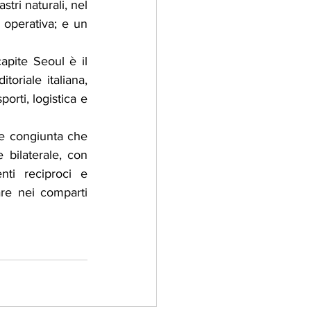
ri naturali, nel 
 operativa; e un 
apite Seoul è il 
oriale italiana, 
orti, logistica e 
ne congiunta che 
 bilaterale, con 
nti reciproci e 
are nei comparti 