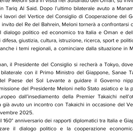
dente Meloni sarà in visita nel Sultanato dell’Oman, su invi
in Tariq Al Said. Dopo l’ultimo bilaterale avuto a Manam
i lavori del Vertice del Consiglio di Cooperazione del Golf
 invito del Re del Bahrein, Meloni tornerà a confrontarsi c
l dialogo politico ed economico tra Italia e Oman e del
difesa, giustizia, cultura, istruzione, ricerca, sport e politic
anche i temi regionali, a cominciare dalla situazione in M
n, il Presidente del Consiglio si recherà a Tokyo, dove 
 bilaterale con il Primo Ministro del Giappone, Sanae Tak
del Paese del Sol Levante a guidare il Governo nippon
missione del Presidente Meloni nello Stato asiatico e la pr
opeo dall’insediamento della Premier Takaichi nell’ott
 già avuto un incontro con Takaichi in occasione del Ver
ovembre 2025.
 160° anniversario dei rapporti diplomatici tra Italia e Gia
orzare il dialogo politico e la cooperazione economica