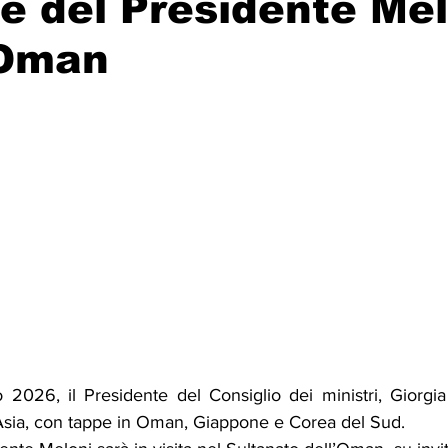
e del Presidente Mel
 Oman
Solidarietà
Archeologia
Musica
Cinema
Tr
tà
Eventi
Teatro
Lega Araba
Società
Dirit
itti e Pace
Gastronomia
 2026, il Presidente del Consiglio dei ministri, Giorgia 
n Asia, con tappe in Oman, Giappone e Corea del Sud.