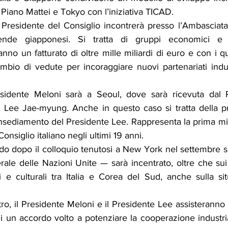
l Piano Mattei e Tokyo con l’iniziativa TICAD.
Presidente del Consiglio incontrerà presso l’Ambasciata it
iende giapponesi. Si tratta di gruppi economici e in
o un fatturato di oltre mille miliardi di euro e con i qua
io di vedute per incoraggiare nuovi partenariati industr
esidente Meloni sarà a Seoul, dove sarà ricevuta dal P
 Lee Jae-myung. Anche in questo caso si tratta della pri
nsediamento del Presidente Lee. Rappresenta la prima mis
onsiglio italiano negli ultimi 19 anni.
ndo dopo il colloquio tenutosi a New York nel settembre s
le delle Nazioni Unite — sarà incentrato, oltre che sui ra
i e culturali tra Italia e Corea del Sud, anche sulla si
tro, il Presidente Meloni e il Presidente Lee assisteranno a
cui un accordo volto a potenziare la cooperazione industria