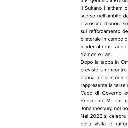
Il 14 gennaio il Presi
il Sultano Haitham b
scorso nell’ambito de
era ospite d’onore su
sul rafforzamento de
bilaterale in campo di 
leader affronteranno 
Yemen e Iran.
Dopo la tappa in Oma
previsto un incontro
donna nella storia 
rappresenta la terza 
Capo di Governo eur
Presidente Meloni ha
Johannesburg nel n
Nel 2026 si celebra il
della visita è raff