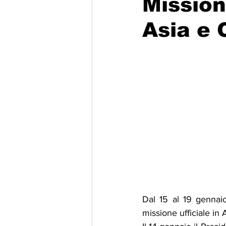
Mission
Asia e
Migrazione e Rifugiati
Sport
Filosofia
Mostre
Festivi
Relazioni Internazionali
Confl
Dal 15 al 19 gennaio
missione ufficiale i