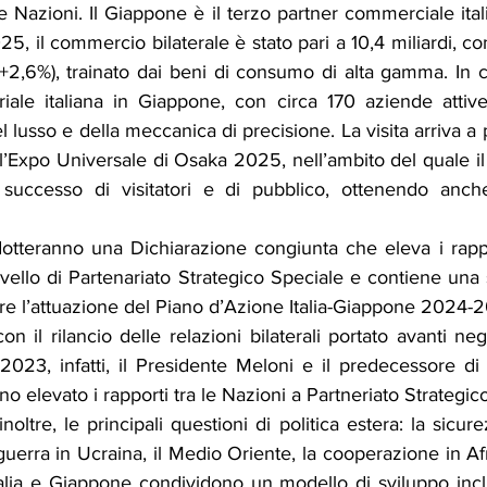
e Nazioni. Il Giappone è il terzo partner commerciale itali
5, il commercio bilaterale è stato pari a 10,4 miliardi, con
 (+2,6%), trainato dai beni di consumo di alta gamma. In c
iale italiana in Giappone, con circa 170 aziende attive 
el lusso e della meccanica di precisione. La visita arriva a
l’Expo Universale di Osaka 2025, nell’ambito del quale il P
successo di visitatori e di pubblico, ottenendo anche
tteranno una Dichiarazione congiunta che eleva i rapport
livello di Partenariato Strategico Speciale e contiene una 
re l’attuazione del Piano d’Azione Italia-Giappone 2024-
on il rilancio delle relazioni bilaterali portato avanti negl
23, infatti, il Presidente Meloni e il predecessore di 
o elevato i rapporti tra le Nazioni a Partneriato Strategico
noltre, le principali questioni di politica estera: la sicurez
 guerra in Ucraina, il Medio Oriente, la cooperazione in Afr
talia e Giappone condividono un modello di sviluppo incl