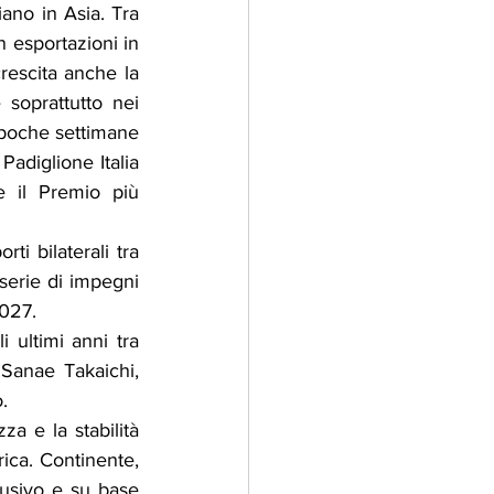
ano in Asia. Tra 
 esportazioni in 
rescita anche la 
soprattutto nei 
 poche settimane 
adiglione Italia 
 il Premio più 
i bilaterali tra 
serie di impegni 
2027.
i ultimi anni tra 
Sanae Takaichi, 
.
za e la stabilità 
ica. Continente, 
usivo e su base 