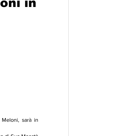
oni in
adizioni
Storia
ti Umani
Meloni, sarà in 