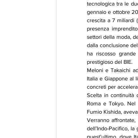
tecnologica tra le du
gennaio e ottobre 202
crescita a 7 miliardi
presenza imprenditor
settori della moda, d
dalla conclusione del
ha riscosso grande 
prestigioso del BIE.
Meloni e Takaichi ado
Italia e Giappone al 
concreti per accelera
Scelta in continuità c
Roma e Tokyo. Nel 20
Fumio Kishida, avevan
Verranno affrontate, i
dell’Indo-Pacifico, la
quest’ultimo, dove I