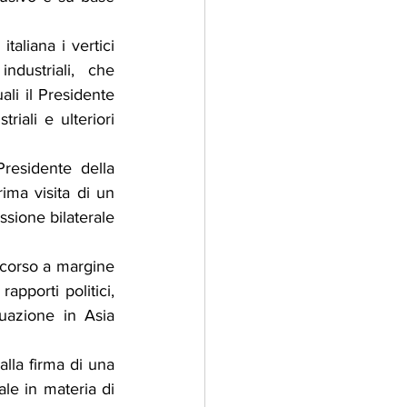
aliana i vertici 
dustriali, che 
li il Presidente 
iali e ulteriori 
residente della 
ma visita di un 
sione bilaterale 
corso a margine 
pporti politici, 
tuazione in Asia 
lla firma di una 
le in materia di 