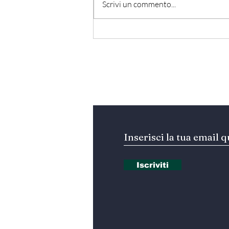
Scrivi un commento...
Hormuz - Iran e Oman
verso l’accordo
ufficiale?
Iscriviti alla nostra Ne
Iscriviti