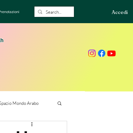
Accedi
Prenotazioni
ah
Spazio Mondo Arabo
ione