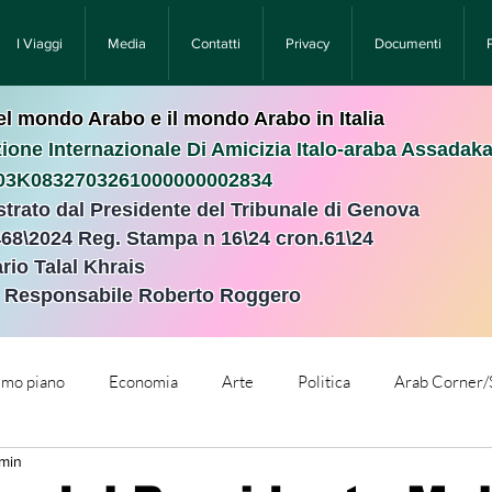
I Viaggi
Media
Contatti
Privacy
Documenti
nel mondo Arabo e il mondo Arabo in Italia
ione Internazionale Di Amicizia Italo-araba Assadak
T03K0832703261000000002834
istrato dal Presidente del Tribunale di Genova
468\2024 Reg. Stampa n 16\24 cron.61\24 ​
rio Talal Khrais
e Responsabile Roberto Roggero
rimo piano
Economia
Arte
Politica
Arab Corner/
 min
e
Comunicati Stampa
Cronaca
Tecnologia
Relig