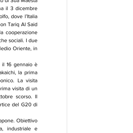
to di Sua Maestà 
a il 3 dicembre 
o, dove l’Italia 
on Tariq Al Said 
la cooperazione 
he sociali. I due 
edio Oriente, in 
il 16 gennaio è 
aichi, la prima 
ico. La visita 
ima visita di un 
obre scorso. Il 
tice del G20 di 
ppone. Obiettivo 
, industriale e 