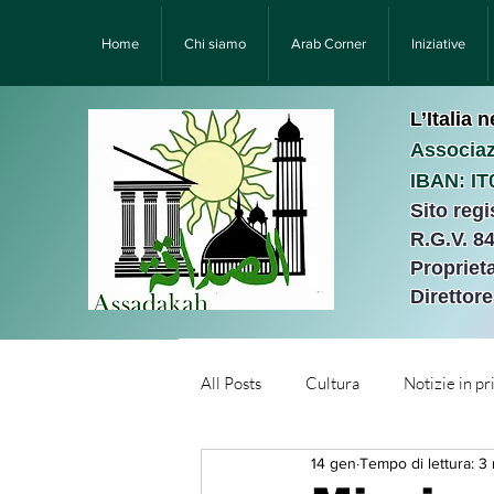
Home
Chi siamo
Arab Corner
Iniziative
L’Italia 
Associaz
IBAN: I
Sito reg
R.G.V. 8
Proprieta
Direttor
All Posts
Cultura
Notizie in p
14 gen
Tempo di lettura: 3
Նորություններ/Notizie Armen