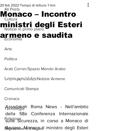
20 feb 2022
Tempo di lettura: 1 min
All Posts
Monaco – Incontro
Cultura
ministri degli Esteri
Notizie in primo piano
armeno e saudita
Economia
Arte
Politica
Arab Corner/Spazio Mondo Arabo
Նորություններ/Notizie Armene
Comunicati Stampa
Cronaca
Assadakah Roma News - Nell'ambito 
Tecnologia
della 58a Conferenza Internazionale 
Religione
sulla Sicurezza, in corso a Monaco di 
Baviera, Monaco il ministro degli Esteri 
Migrazione e Rifugiati