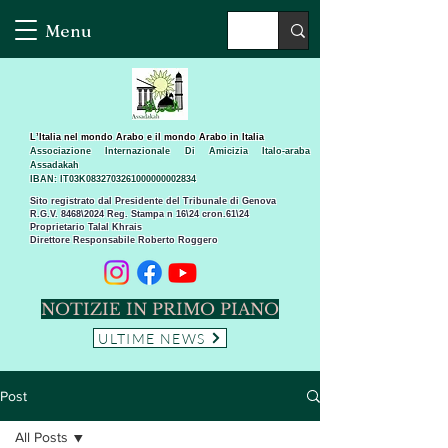
Menu
L’Italia nel mondo Arabo e il mondo Arabo in Italia
Associazione Internazionale Di Amicizia Italo-araba
Assadakah
IBAN: IT03K0832703261000000002834
Sito registrato dal Presidente del Tribunale di Genova
R.G.V. 8468\2024 Reg. Stampa n 16\24 cron.61\24 ​
Proprietario Talal Khrais
Direttore Responsabile Roberto Roggero
NOTIZIE IN PRIMO PIANO
ULTIME NEWS
Post
All Posts