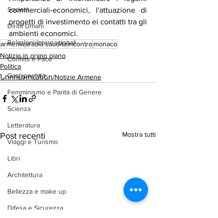
Società
commerciali-economici, l'attuazione di 
progetti di investimento ei contatti tra gli 
Diritti Umani
ambienti economici.
Relazioni Internazionali
armenia
arabia saudita
incontro
monaco
Notizie in primo piano
Conflitti e Pace
Politica
Gastronomia
Նորություններ/Notizie Armene
Femminismo e Parità di Genere
Scienza
Letteratura
Mostra tutti
Post recenti
Viaggi e Turismo
Libri
Architettura
Bellezza e make up
Difesa e Sicurezza