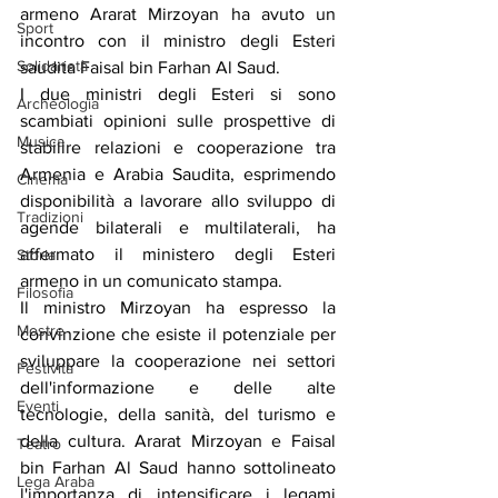
armeno Ararat Mirzoyan ha avuto un 
Sport
incontro con il ministro degli Esteri 
Solidarietà
saudita Faisal bin Farhan Al Saud.
I due ministri degli Esteri si sono 
Archeologia
scambiati opinioni sulle prospettive di 
Musica
stabilire relazioni e cooperazione tra 
Armenia e Arabia Saudita, esprimendo 
Cinema
disponibilità a lavorare allo sviluppo di 
Tradizioni
agende bilaterali e multilaterali, ha 
affermato il ministero degli Esteri 
Storia
armeno in un comunicato stampa.
Filosofia
Il ministro Mirzoyan ha espresso la 
Mostre
convinzione che esiste il potenziale per 
sviluppare la cooperazione nei settori 
Festività
dell'informazione e delle alte 
Eventi
tecnologie, della sanità, del turismo e 
della cultura. Ararat Mirzoyan e Faisal 
Teatro
bin Farhan Al Saud hanno sottolineato 
Lega Araba
l'importanza di intensificare i legami 