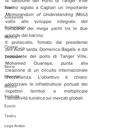
di Gestione del Porto di Tanger Ville 
Sport
hanno siglato a Cagliari un importante 
Memorandum of Understanding
 (MoU) 
Solidarietà
volto allo sviluppo integrato del 
Archeologia
comparto dei mega yacht tra le due 
sponde del bacino.
Musica
Il protocollo, firmato dal presidente 
Cinema
dell’AdSP sarda, Domenico Bagalà, e dal 
presidente del porto di Tanger Ville, 
Tradizioni
Mohamed Ouanaya, punta alla 
Storia
creazione di un circuito internazionale 
Filosofia
d'eccellenza. L'obiettivo è chiaro: 
valorizzare le infrastrutture portuali dei 
Mostre
rispettivi territori e moltiplicare 
Festività
l'attrattività turistica sui mercati globali.
Eventi
Teatro
Lega Araba