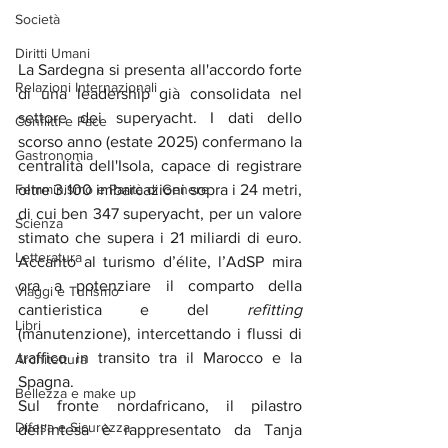
Società
Diritti Umani
La Sardegna si presenta all'accordo forte 
Relazioni Internazionali
di una leadership già consolidata nel 
settore dei superyacht. I dati dello 
Conflitti e Pace
scorso anno (estate 2025) confermano la 
Gastronomia
centralità dell'Isola, capace di registrare 
oltre 3.100 imbarcazioni sopra i 24 metri, 
Femminismo e Parità di Genere
di cui ben 347 superyacht, per un valore 
Scienza
stimato che supera i 21 miliardi di euro. 
Letteratura
Accanto al turismo d’élite, l’AdSP mira 
ora a potenziare il comparto della 
Viaggi e Turismo
cantieristica e del 
refitting
Libri
(manutenzione), intercettando i flussi di 
traffico in transito tra il Marocco e la 
Architettura
Spagna.
Bellezza e make up
Sul fronte nordafricano, il pilastro 
Difesa e Sicurezza
dell'intesa è rappresentato da Tanja 