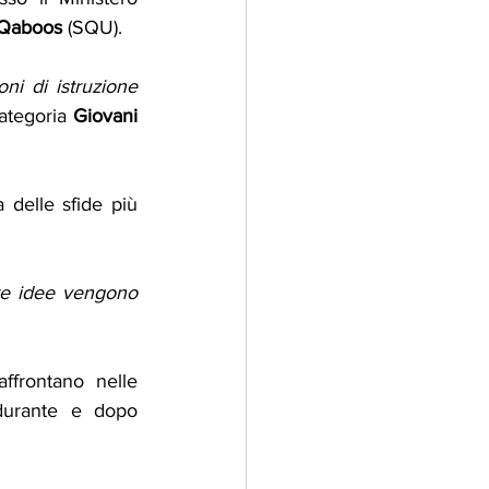
 Qaboos
 (SQU). 
ni di istruzione 
categoria 
Giovani 
 delle sfide più 
te idee vengono 
ffrontano nelle 
durante e dopo 