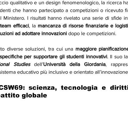
cio qualitativo e un design fenomenologico, la ricerca ha
denti che hanno partecipato a competizioni o ricevuto fi
l Ministero. I risultati hanno rivelato una serie di sfide i
team efficaci
, la 
mancanza di risorse finanziarie e logist
tituzioni ad adottare innovazioni
 dopo le competizioni.
to diverse soluzioni, tra cui una 
maggiore pianificazione
 specifiche per supportare gli studenti innovativi
. Il suo l
ional Studies
dell’
Università della Giordania
, rappre
istema educativo più inclusivo e orientato all’innovazione
SW69: scienza, tecnologia e diritti
attito globale