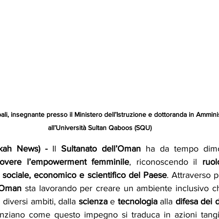
, insegnante presso il Ministero dell’Istruzione e dottoranda in Ammini
all’Università Sultan Qaboos (SQU)
akah News) - 
Il 
Sultanato dell’Oman
 ha da tempo dimos
overe l’empowerment femminile
, riconoscendo il 
ruol
 sociale, economico e scientifico del Paese
. Attraverso p
Oman
 sta lavorando per creare un ambiente inclusivo ch
diversi ambiti, dalla 
scienza 
e 
tecnologia
 alla 
difesa dei d
nziano come questo impegno si traduca in azioni tangibil