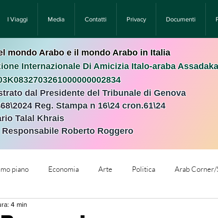
I Viaggi
Media
Contatti
Privacy
Documenti
nel mondo Arabo e il mondo Arabo in Italia
ione Internazionale Di Amicizia Italo-araba Assadak
T03K0832703261000000002834
istrato dal Presidente del Tribunale di Genova
468\2024 Reg. Stampa n 16\24 cron.61\24 ​
rio Talal Khrais
e Responsabile Roberto Roggero
rimo piano
Economia
Arte
Politica
Arab Corner/
ura: 4 min
e
Comunicati Stampa
Cronaca
Tecnologia
Relig