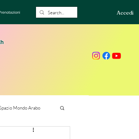
Accedi
Prenotazioni
ah
Spazio Mondo Arabo
ione