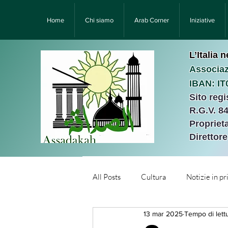
Home
Chi siamo
Arab Corner
Iniziative
L’Italia 
Associaz
IBAN: I
Sito reg
R.G.V. 8
Proprieta
Direttor
All Posts
Cultura
Notizie in p
13 mar 2025
Tempo di lett
Նորություններ/Notizie Armen