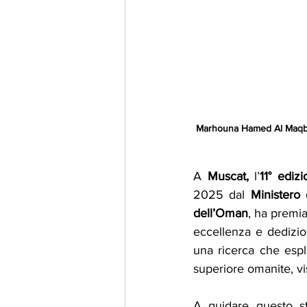
Marhouna Hamed Al Maqbali
A 
Muscat,
 l’
11° ediz
2025 dal 
Ministero 
dell’Oman
, ha premia
eccellenza e dedizione
una ricerca che esplo
superiore omanite, vis
A guidare questo s