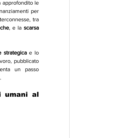
 approfondito le 
nanziamenti per 
nterconnesse, tra 
iche
, e la 
scarsa 
 strategica
 e lo 
avoro, pubblicato 
senta un passo 
.
 umani al 