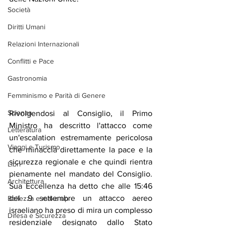
Società
Diritti Umani
Relazioni Internazionali
Conflitti e Pace
Gastronomia
Femminismo e Parità di Genere
Scienza
Rivolgendosi al Consiglio, il Primo 
Ministro ha descritto l'attacco come 
Letteratura
un'escalation estremamente pericolosa 
Viaggi e Turismo
che minaccia direttamente la pace e la 
sicurezza regionale e che quindi rientra 
Libri
pienamente nel mandato del Consiglio. 
Architettura
Sua Eccellenza ha detto che alle 15:46 
del 9 settembre un attacco aereo 
Bellezza e make up
israeliano ha preso di mira un complesso 
Difesa e Sicurezza
residenziale designato dallo Stato 