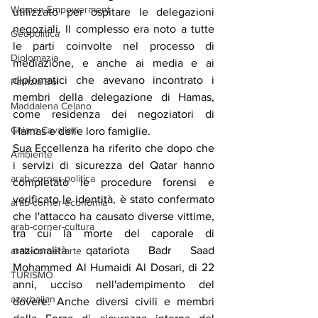
Women Empowerment
utilizzato per ospitare le delegazioni 
negoziali. Il complesso era noto a tutte 
Geopolitica
le parti coinvolte nel processo di 
Diplomazia
mediazione, e anche ai media e ai 
diplomatici che avevano incontrato i 
Patrizia Boi
membri della delegazione di Hamas, 
Maddalena Celano
come residenza dei negoziatori di 
Chiara Cavalieri
Hamas e delle loro famiglie.
Sua Eccellenza ha riferito che dopo che 
Ambiente
i servizi di sicurezza del Qatar hanno 
arab-corner-politica
completato le procedure forensi e 
verificato le identità, è stato confermato 
arab-corner-economia
che l'attacco ha causato diverse vittime, 
arab-corner-cultura
tra cui la morte del caporale di 
nazionalità qatariota Badr Saad 
arab-corner-arte
Mohammed Al Humaidi Al Dosari, di 22 
TURISMO
anni, ucciso nell'adempimento del 
azerbaijan
dovere. Anche diversi civili e membri 