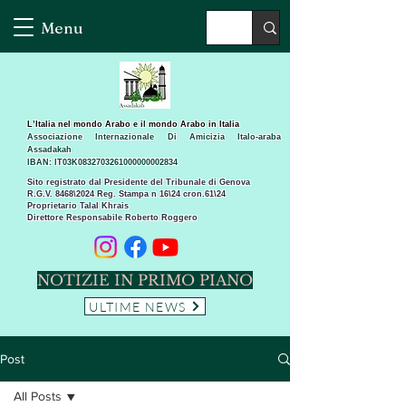
Menu
L’Italia nel mondo Arabo e il mondo Arabo in Italia
Associazione Internazionale Di Amicizia Italo-araba
Assadakah
IBAN: IT03K0832703261000000002834
Sito registrato dal Presidente del Tribunale di Genova
R.G.V. 8468\2024 Reg. Stampa n 16\24 cron.61\24 ​
Proprietario Talal Khrais
Direttore Responsabile Roberto Roggero
NOTIZIE IN PRIMO PIANO
ULTIME NEWS
Post
All Posts