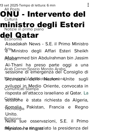
13 set 2025
Tempo di lettura: 6 min
All Posts
ONU - Intervento del
Cultura
ministro degli Esteri
Notizie in primo piano
del Qatar
Economia
Assadakah News - S.E. il Primo Ministro 
Arte
e Ministro degli Affari Esteri Sheikh 
Mohammed bin Abdulrahman bin Jassim 
Politica
Al-Thani ha preso parte oggi a una 
Arab Corner/Spazio Mondo Arabo
sessione di emergenza del Consiglio di 
Նորություններ/Notizie Armene
Sicurezza delle Nazioni Unite sugli 
sviluppi in Medio Oriente, convocata in 
Comunicati Stampa
risposta all'attacco israeliano al Qatar.
 La
Cronaca
sessione è stata richiesta da Algeria, 
Somalia, Pakistan, Francia e Regno 
Tecnologia
Unito.
Religione
Nelle sue osservazioni, S.E. il Primo 
Ministro ha ringraziato la presidenza del 
Migrazione e Rifugiati