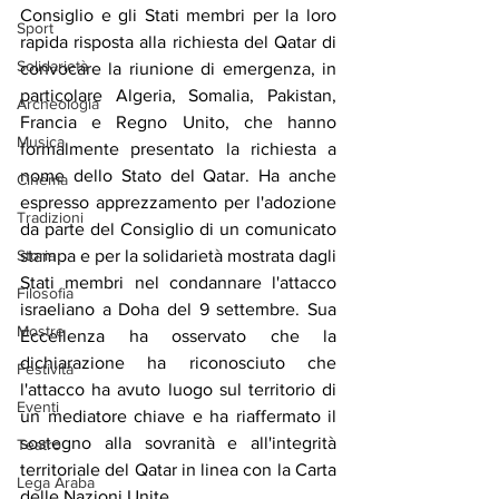
Consiglio e gli Stati membri per la loro 
Sport
rapida risposta alla richiesta del Qatar di 
Solidarietà
convocare la riunione di emergenza, in 
particolare Algeria, Somalia, Pakistan, 
Archeologia
Francia e Regno Unito, che hanno 
Musica
formalmente presentato la richiesta a 
nome dello Stato del Qatar. Ha anche 
Cinema
espresso apprezzamento per l'adozione 
Tradizioni
da parte del Consiglio di un comunicato 
Storia
stampa e per la solidarietà mostrata dagli 
Stati membri nel condannare l'attacco 
Filosofia
israeliano a Doha del 9 settembre. Sua 
Mostre
Eccellenza ha osservato che la 
dichiarazione ha riconosciuto che 
Festività
l'attacco ha avuto luogo sul territorio di 
Eventi
un mediatore chiave e ha riaffermato il 
sostegno alla sovranità e all'integrità 
Teatro
territoriale del Qatar in linea con la Carta 
Lega Araba
delle Nazioni Unite.