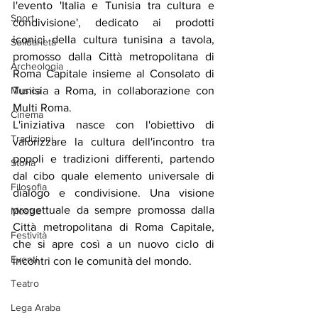
l'evento 'Italia e Tunisia tra cultura e 
Sport
condivisione', dedicato ai prodotti 
iconici della cultura tunisina a tavola, 
Solidarietà
promosso dalla Città metropolitana di 
Archeologia
Roma Capitale insieme al Consolato di 
Musica
Tunisia a Roma, in collaborazione con 
Multi Roma.
Cinema
L'iniziativa nasce con l'obiettivo di 
Tradizioni
valorizzare la cultura dell'incontro tra 
popoli e tradizioni differenti, partendo 
Storia
dal cibo quale elemento universale di 
Filosofia
dialogo e condivisione. Una visione 
progettuale da sempre promossa dalla 
Mostre
Città metropolitana di Roma Capitale, 
Festività
che si apre così a un nuovo ciclo di 
Eventi
incontri con le comunità del mondo.
Teatro
Lega Araba