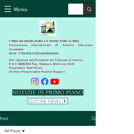
Menu
L’Italia nel mondo Arabo e il mondo Arabo in Italia
Associazione Internazionale Di Amicizia Italo-araba
Assadakah
IBAN: IT03K0832703261000000002834
Sito registrato dal Presidente del Tribunale di Genova
R.G.V. 8468\2024 Reg. Stampa n 16\24 cron.61\24 ​
Proprietario Talal Khrais
Direttore Responsabile Roberto Roggero
NOTIZIE IN PRIMO PIANO
ULTIME NEWS
Post
All Posts