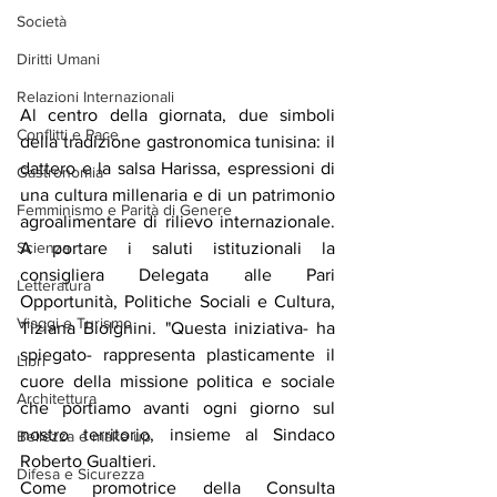
Società
Diritti Umani
Relazioni Internazionali
Al centro della giornata, due simboli 
Conflitti e Pace
della tradizione gastronomica tunisina: il 
dattero e la salsa Harissa, espressioni di 
Gastronomia
una cultura millenaria e di un patrimonio 
Femminismo e Parità di Genere
agroalimentare di rilievo internazionale. 
A portare i saluti istituzionali la 
Scienza
consigliera Delegata alle Pari 
Letteratura
Opportunità, Politiche Sociali e Cultura, 
Viaggi e Turismo
Tiziana Biolghini. "Questa iniziativa- ha 
spiegato- rappresenta plasticamente il 
Libri
cuore della missione politica e sociale 
Architettura
che portiamo avanti ogni giorno sul 
nostro territorio, insieme al Sindaco 
Bellezza e make up
Roberto Gualtieri.
Difesa e Sicurezza
Come promotrice della Consulta 