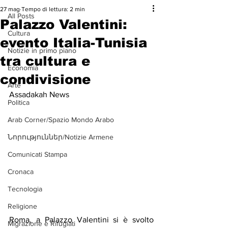
27 mag
Tempo di lettura: 2 min
All Posts
Palazzo Valentini:
Cultura
evento Italia-Tunisia
Notizie in primo piano
tra cultura e
Economia
condivisione
Arte
Assadakah News
Politica
Arab Corner/Spazio Mondo Arabo
Նորություններ/Notizie Armene
Comunicati Stampa
Cronaca
Tecnologia
Religione
Roma, a Palazzo Valentini si è svolto 
Migrazione e Rifugiati