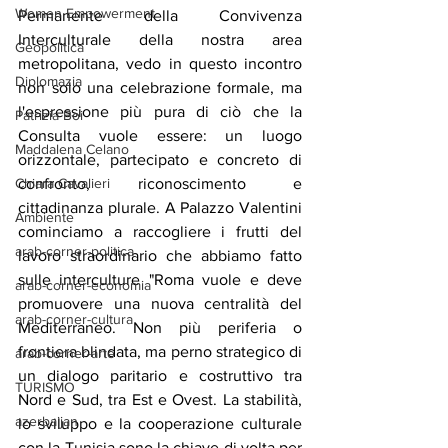
Women Empowerment
Permanente della Convivenza 
Interculturale della nostra area 
Geopolitica
metropolitana, vedo in questo incontro 
Diplomazia
non solo una celebrazione formale, ma 
l'espressione più pura di ciò che la 
Patrizia Boi
Consulta vuole essere: un luogo 
Maddalena Celano
orizzontale, partecipato e concreto di 
confronto, riconoscimento e 
Chiara Cavalieri
cittadinanza plurale. A Palazzo Valentini 
Ambiente
cominciamo a raccogliere i frutti del 
arab-corner-politica
lavoro straordinario che abbiamo fatto 
sulle interculture "Roma vuole e deve 
arab-corner-economia
promuovere una nuova centralità del 
arab-corner-cultura
Mediterraneo. Non più periferia o 
frontiera blindata, ma perno strategico di 
arab-corner-arte
un dialogo paritario e costruttivo tra 
TURISMO
Nord e Sud, tra Est e Ovest. La stabilità, 
azerbaijan
lo sviluppo e la cooperazione culturale 
con la Tunisia sono la chiave di volta per 