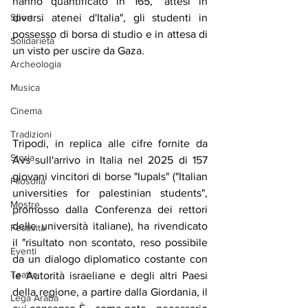
hanno quantificato in 165, "attesi in 
Sport
diversi atenei d'Italia", gli studenti in 
possesso di borsa di studio e in attesa di 
Solidarietà
un visto per uscire da Gaza.
Archeologia
Musica
Cinema
Tradizioni
Tripodi, in replica alle cifre fornite da 
Storia
Avs sull'arrivo in Italia nel 2025 di 157 
giovani vincitori di borse "Iupals" ("Italian 
Filosofia
universities for palestinian students", 
Mostre
promosso dalla Conferenza dei rettori 
delle università italiane), ha rivendicato 
Festività
il "risultato non scontato, reso possibile 
Eventi
da un dialogo diplomatico costante con 
Teatro
le Autorità israeliane e degli altri Paesi 
della regione, a partire dalla Giordania, il 
Lega Araba