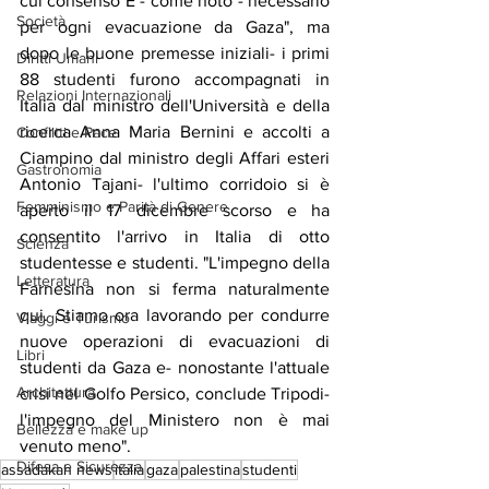
cui consenso È - come noto - necessario 
Società
per ogni evacuazione da Gaza", ma 
dopo le buone premesse iniziali- i primi 
Diritti Umani
88 studenti furono accompagnati in 
Relazioni Internazionali
Italia dal ministro dell'Università e della 
ricerca Anna Maria Bernini e accolti a 
Conflitti e Pace
Ciampino dal ministro degli Affari esteri 
Gastronomia
Antonio Tajani- l'ultimo corridoio si è 
Femminismo e Parità di Genere
aperto il 17 dicembre scorso e ha 
consentito l'arrivo in Italia di otto 
Scienza
studentesse e studenti. "L'impegno della 
Letteratura
Farnesina non si ferma naturalmente 
qui. Stiamo ora lavorando per condurre 
Viaggi e Turismo
nuove operazioni di evacuazioni di 
Libri
studenti da Gaza e- nonostante l'attuale 
Architettura
crisi nel Golfo Persico, conclude Tripodi- 
l'impegno del Ministero non è mai 
Bellezza e make up
venuto meno".
Difesa e Sicurezza
assadakah news
italia
gaza
palestina
studenti