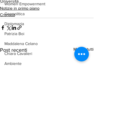
Università
Women Empowerment
Notizie in primo piano
Geopolitica
Cronaca
Diplomazia
Patrizia Boi
Maddalena Celano
Mostra tutti
Post recenti
Chiara Cavalieri
Ambiente
arab-corner-politica
arab-corner-economia
arab-corner-cultura
arab-corner-arte
TURISMO
azerbaijan