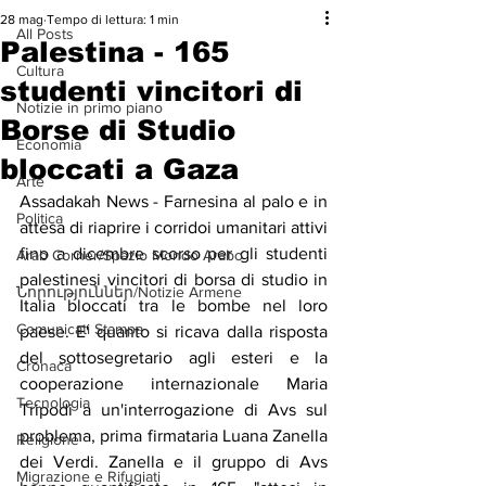
28 mag
Tempo di lettura: 1 min
All Posts
Palestina - 165
Cultura
studenti vincitori di
Notizie in primo piano
Borse di Studio
Economia
bloccati a Gaza
Arte
Assadakah News - Farnesina al palo e in 
Politica
attesa di riaprire i corridoi umanitari attivi 
fino a dicembre scorso per gli studenti 
Arab Corner/Spazio Mondo Arabo
palestinesi vincitori di borsa di studio in 
Նորություններ/Notizie Armene
Italia bloccati tra le bombe nel loro 
Comunicati Stampa
paese. E' quanto si ricava dalla risposta 
del sottosegretario agli esteri e la 
Cronaca
cooperazione internazionale Maria 
Tecnologia
Tripodi a un'interrogazione di Avs sul 
problema, prima firmataria Luana Zanella 
Religione
dei Verdi. Zanella e il gruppo di Avs 
Migrazione e Rifugiati