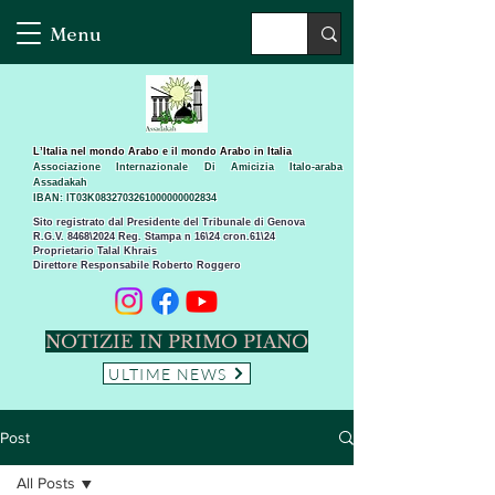
Menu
L’Italia nel mondo Arabo e il mondo Arabo in Italia
Associazione Internazionale Di Amicizia Italo-araba
Assadakah
IBAN: IT03K0832703261000000002834
Sito registrato dal Presidente del Tribunale di Genova
R.G.V. 8468\2024 Reg. Stampa n 16\24 cron.61\24 ​
Proprietario Talal Khrais
Direttore Responsabile Roberto Roggero
NOTIZIE IN PRIMO PIANO
ULTIME NEWS
Post
All Posts