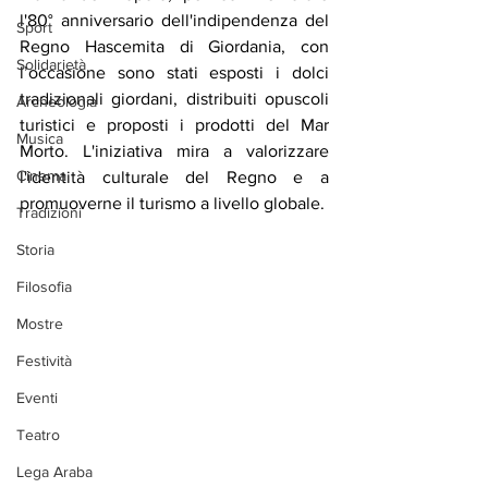
l'80° anniversario dell'indipendenza del 
Sport
Regno Hascemita di Giordania, con 
Solidarietà
l’occasione sono stati esposti i dolci 
tradizionali giordani, distribuiti opuscoli 
Archeologia
turistici e proposti i prodotti del Mar 
Musica
Morto. L'iniziativa mira a valorizzare 
Cinema
l'identità culturale del Regno e a 
promuoverne il turismo a livello globale.
Tradizioni
Storia
Filosofia
Mostre
Festività
Eventi
Teatro
Lega Araba