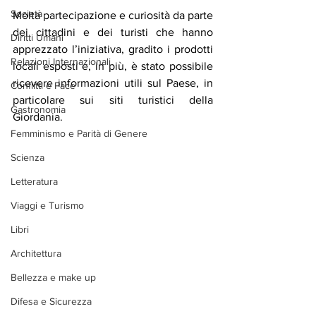
Società
Molta partecipazione e curiosità da parte 
dei cittadini e dei turisti che hanno 
Diritti Umani
apprezzato l’iniziativa, gradito i prodotti 
Relazioni Internazionali
locali esposti e, in più, è stato possibile 
ricevere informazioni utili sul Paese, in 
Conflitti e Pace
particolare sui siti turistici della 
Gastronomia
Giordania.
Femminismo e Parità di Genere
Scienza
Letteratura
Viaggi e Turismo
Libri
Architettura
Bellezza e make up
Difesa e Sicurezza