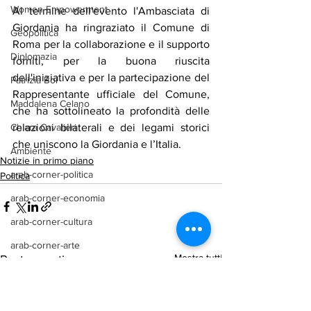
Women Empowerment
Al termine dell'evento l'Ambasciata di 
Giordania ha ringraziato il Comune di 
Geopolitica
Roma per la collaborazione e il supporto 
Diplomazia
forniti, per la buona riuscita 
dell'iniziativa e per la partecipazione del 
Patrizia Boi
Rappresentante ufficiale del Comune, 
Maddalena Celano
che ha sottolineato la profondità delle 
relazioni bilaterali e dei legami storici 
Chiara Cavalieri
che uniscono la Giordania e l’Italia.
Ambiente
Notizie in primo piano
arab-corner-politica
Politica
arab-corner-economia
arab-corner-cultura
arab-corner-arte
Mostra tutti
Post recenti
TURISMO
azerbaijan