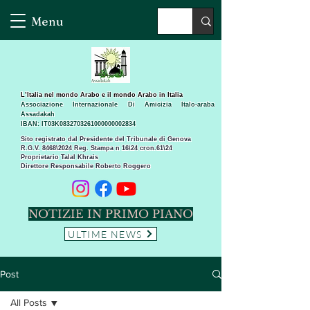
Menu
L’Italia nel mondo Arabo e il mondo Arabo in Italia
Associazione Internazionale Di Amicizia Italo-araba
Assadakah
IBAN: IT03K0832703261000000002834
Sito registrato dal Presidente del Tribunale di Genova
R.G.V. 8468\2024 Reg. Stampa n 16\24 cron.61\24 ​
Proprietario Talal Khrais
Direttore Responsabile Roberto Roggero
NOTIZIE IN PRIMO PIANO
ULTIME NEWS
Post
All Posts