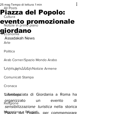
25 mag
Tempo di lettura: 1 min
All Posts
Piazza del Popolo:
Cultura
evento promozionale
Notizie in primo piano
giordano
Economia
Assadakah News
Arte
Politica
Arab Corner/Spazio Mondo Arabo
Նորություններ/Notizie Armene
Comunicati Stampa
Cronaca
L'Ambasciata di Giordania a Roma ha 
Tecnologia
organizzato un evento di 
Religione
sensibilizzazione turistica
 nella storica 
Migrazione e Rifugiati
Piazza del Popolo, per commemorare 