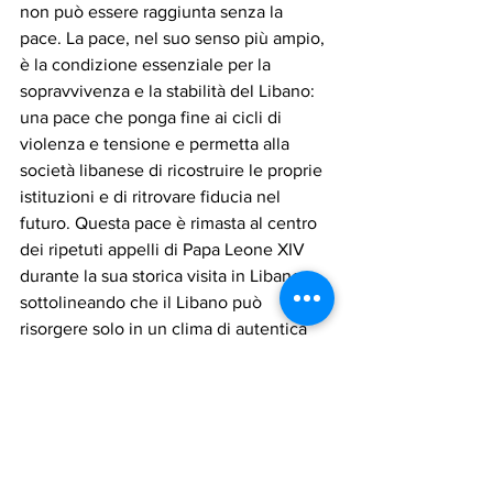
non può essere raggiunta senza la 
pace. La pace, nel suo senso più ampio, 
è la condizione essenziale per la 
sopravvivenza e la stabilità del Libano: 
una pace che ponga fine ai cicli di 
violenza e tensione e permetta alla 
società libanese di ricostruire le proprie 
istituzioni e di ritrovare fiducia nel 
futuro. Questa pace è rimasta al centro 
dei ripetuti appelli di Papa Leone XIV 
durante la sua storica visita in Libano, 
sottolineando che il Libano può 
risorgere solo in un clima di autentica 
stabilità che garantisca sicurezza e 
dignità a tutti i suoi cittadini.
Accanto alla pace, il modello libanese 
necessita di un altro elemento non 
meno importante: il rispetto per la 