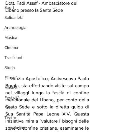
Dott. Fadi Assaf - Ambasciatore del 
Sport
Libano presso la Santa Sede
Solidarietà
Archeologia
Musica
Cinema
Tradizioni
Storia
Filosofia
Il Nunzio Apostolico, Arcivescovo Paolo 
Borgia, sta effettuando visite sul campo 
Mostre
nei villaggi lungo la fascia di confine 
Festività
meridionale del Libano, per conto della 
Santa Sede e sotto la diretta guida di 
Eventi
Sua Santità Papa Leone XIV. Questa 
Teatro
iniziativa mira a "valutare i bisogni delle 
Lega Araba
zone di confine cristiane, esaminarne le 