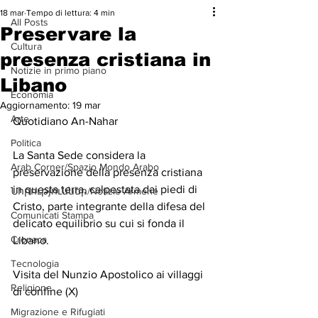
18 mar
Tempo di lettura: 4 min
All Posts
Preservare la
Cultura
presenza cristiana in
Notizie in primo piano
Libano
Economia
Aggiornamento:
19 mar
Arte
Quotidiano An-Nahar
Politica
La Santa Sede considera la 
Arab Corner/Spazio Mondo Arabo
preservazione della presenza cristiana 
in questa terra, calpestata dai piedi di 
Նորություններ/Notizie Armene
Cristo, parte integrante della difesa del 
Comunicati Stampa
delicato equilibrio su cui si fonda il 
Cronaca
Libano.
Tecnologia
Visita del Nunzio Apostolico ai villaggi 
Religione
di confine (X)
Migrazione e Rifugiati