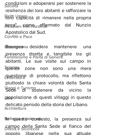
condizioni e adoperarsi per sostenere la 
Società
resilienza dei loro abitanti e rafforzare la 
Diritti Umani
loro capacità di rimanere nella propria 
terra", come affermato dal Nunzio 
Relazioni Internazionali
Apostolico dal Sud.
Conflitti e Pace
Bourgea desidera mantenere una 
Gastronomia
presenza diretta e tangibile tra gli 
Femminismo e Parità di Genere
abitanti. Le sue visite sul campo in 
Scienza
queste zone non sono una mera 
questione di protocollo, ma riflettono 
Letteratura
piuttosto la chiara volontà della Santa 
Viaggi e Turismo
Sede di sostenere da vicino la 
popolazione di questi villaggi in questo 
Libri
delicato periodo della storia del Libano.
Architettura
Bellezza e make up
In questo contesto, la presenza sul 
campo della Santa Sede al fianco del 
Difesa e Sicurezza
popolo libanese nella sua attuale 