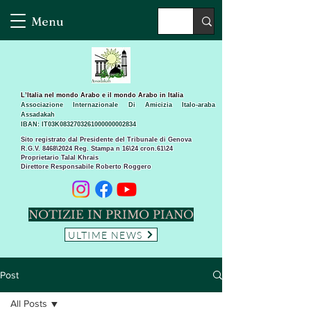
Menu
L’Italia nel mondo Arabo e il mondo Arabo in Italia
Associazione Internazionale Di Amicizia Italo-araba
Assadakah
IBAN: IT03K0832703261000000002834
Sito registrato dal Presidente del Tribunale di Genova
R.G.V. 8468\2024 Reg. Stampa n 16\24 cron.61\24 ​
Proprietario Talal Khrais
Direttore Responsabile Roberto Roggero
NOTIZIE IN PRIMO PIANO
ULTIME NEWS
Post
All Posts