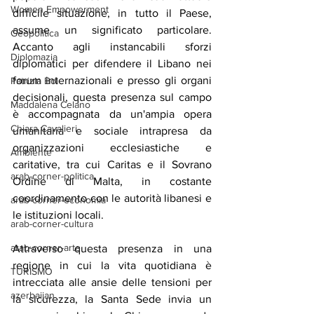
Women Empowerment
difficile situazione, in tutto il Paese, 
assume un significato particolare. 
Geopolitica
Accanto agli instancabili sforzi 
Diplomazia
diplomatici per difendere il Libano nei 
forum internazionali e presso gli organi 
Patrizia Boi
decisionali, questa presenza sul campo 
Maddalena Celano
è accompagnata da un'ampia opera 
Chiara Cavalieri
umanitaria e sociale intrapresa da 
organizzazioni ecclesiastiche e 
Ambiente
caritative, tra cui Caritas e il Sovrano 
arab-corner-politica
Ordine di Malta, in costante 
coordinamento con le autorità libanesi e 
arab-corner-economia
le istituzioni locali.
arab-corner-cultura
arab-corner-arte
Attraverso questa presenza in una 
regione in cui la vita quotidiana è 
TURISMO
intrecciata alle ansie delle tensioni per 
azerbaijan
la sicurezza, la Santa Sede invia un 