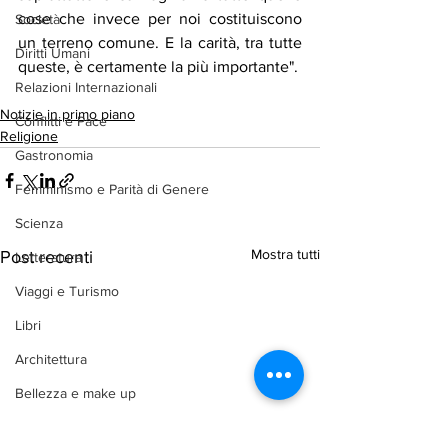
cose che invece per noi costituiscono 
Società
un terreno comune. E la carità, tra tutte 
Diritti Umani
queste, è certamente la più importante".
Relazioni Internazionali
Notizie in primo piano
Conflitti e Pace
Religione
Gastronomia
Femminismo e Parità di Genere
Scienza
Mostra tutti
Post recenti
Letteratura
Viaggi e Turismo
Libri
Architettura
Bellezza e make up
Difesa e Sicurezza