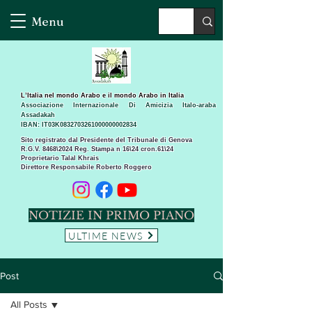
Menu
L’Italia nel mondo Arabo e il mondo Arabo in Italia
Associazione Internazionale Di Amicizia Italo-araba
Assadakah
IBAN: IT03K0832703261000000002834
Sito registrato dal Presidente del Tribunale di Genova
R.G.V. 8468\2024 Reg. Stampa n 16\24 cron.61\24 ​
Proprietario Talal Khrais
Direttore Responsabile Roberto Roggero
NOTIZIE IN PRIMO PIANO
ULTIME NEWS
Post
All Posts