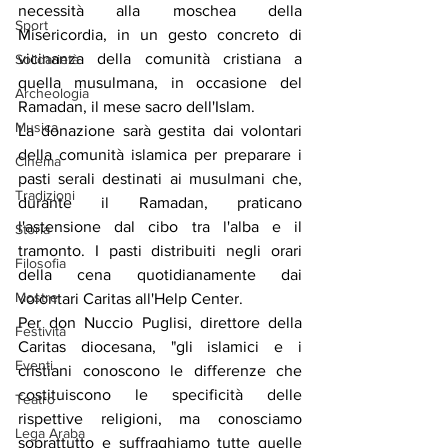
necessità alla moschea della 
Sport
Misericordia, in un gesto concreto di 
vicinanza della comunità cristiana a 
Solidarietà
quella musulmana, in occasione del 
Archeologia
Ramadan, il mese sacro dell'Islam.
Musica
La donazione sarà gestita dai volontari 
della comunità islamica per preparare i 
Cinema
pasti serali destinati ai musulmani che, 
Tradizioni
durante il Ramadan, praticano 
l'astensione dal cibo tra l'alba e il 
Storia
tramonto. I pasti distribuiti negli orari 
Filosofia
della cena quotidianamente dai 
Mostre
volontari Caritas all'Help Center.
Per don Nuccio Puglisi, direttore della 
Festività
Caritas diocesana, "gli islamici e i 
Eventi
cristiani conoscono le differenze che 
costituiscono le specificità delle 
Teatro
rispettive religioni, ma conosciamo 
Lega Araba
soprattutto e suffraghiamo tutte quelle 