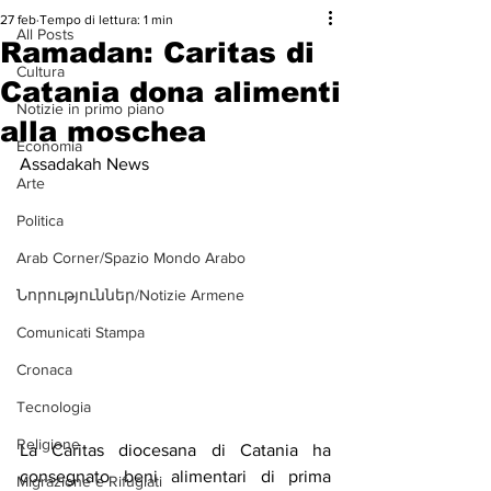
27 feb
Tempo di lettura: 1 min
All Posts
Ramadan: Caritas di
Cultura
Catania dona alimenti
Notizie in primo piano
alla moschea
Economia
Assadakah News
Arte
Politica
Arab Corner/Spazio Mondo Arabo
Նորություններ/Notizie Armene
Comunicati Stampa
Cronaca
Tecnologia
Religione
La Caritas diocesana di Catania ha 
consegnato beni alimentari di prima 
Migrazione e Rifugiati