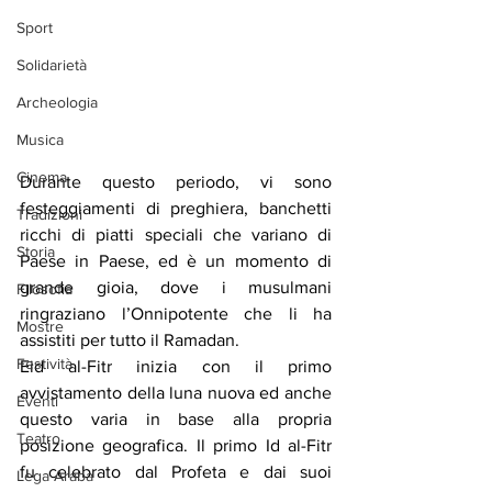
Sport
Solidarietà
Archeologia
Musica
Cinema
Durante questo periodo, vi sono 
festeggiamenti di preghiera, banchetti 
Tradizioni
ricchi di piatti speciali che variano di 
Storia
Paese in Paese, ed è un momento di 
grande gioia, dove i musulmani 
Filosofia
ringraziano l’Onnipotente che li ha 
Mostre
assistiti per tutto il Ramadan.
Festività
Eid al-Fitr inizia con il primo 
avvistamento della luna nuova ed anche 
Eventi
questo varia in base alla propria 
Teatro
posizione geografica. Il primo Id al-Fitr 
fu celebrato dal Profeta e dai suoi 
Lega Araba