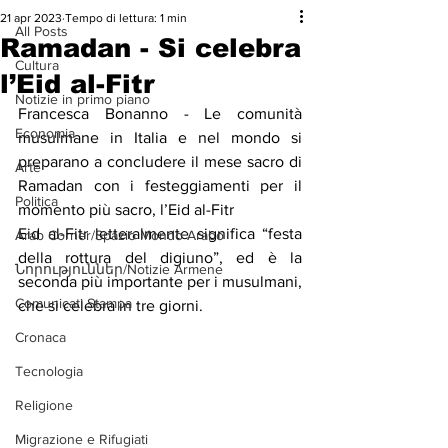
21 apr 2023
Tempo di lettura: 1 min
All Posts
Ramadan - Si celebra
Cultura
l’Eid al-Fitr
Notizie in primo piano
Francesca Bonanno - Le comunità 
Economia
musulmane in Italia e nel mondo si 
preparano a concludere il mese sacro di 
Arte
Ramadan con i festeggiamenti per il 
Politica
momento più sacro, l’Eid al-Fitr
Eid al-Fitr letteralmente significa “festa 
Arab Corner/Spazio Mondo Arabo
della rottura del digiuno”, ed è la 
Նորություններ/Notizie Armene
seconda più importante per i musulmani, 
Comunicati Stampa
che si celebra in tre giorni.
Cronaca
Tecnologia
Religione
Migrazione e Rifugiati