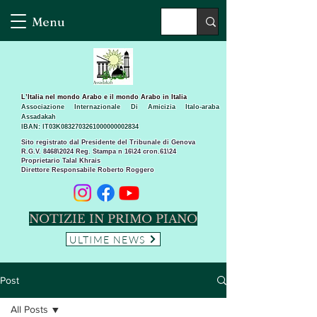
Menu
L’Italia nel mondo Arabo e il mondo Arabo in Italia
Associazione Internazionale Di Amicizia Italo-araba
Assadakah
IBAN: IT03K0832703261000000002834
Sito registrato dal Presidente del Tribunale di Genova
R.G.V. 8468\2024 Reg. Stampa n 16\24 cron.61\24 ​
Proprietario Talal Khrais
Direttore Responsabile Roberto Roggero
NOTIZIE IN PRIMO PIANO
ULTIME NEWS
Post
All Posts