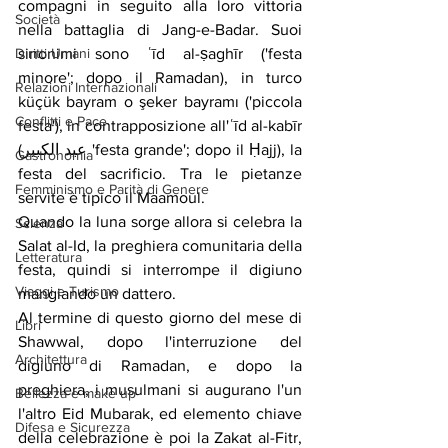
compagni in seguito alla loro vittoria 
Società
nella battaglia di Jang-e-Badar. Suoi 
Diritti Umani
sinonimi sono ʿīd al-ṣaghīr ('festa 
minore'; dopo il Ramadan), in turco 
Relazioni Internazionali
küçük bayram o şeker bayramı ('piccola 
Conflitti e Pace
festa'), in contrapposizione all'ʿīd al-kabīr 
(عيد ﺍﻟﻜﺒﻴﺮ 'festa grande'; dopo il Ḥajj), la 
Gastronomia
festa del sacrificio. Tra le pietanze 
Femminismo e Parità di Genere
servite è tipico il Maamoul.
Quando la luna sorge allora si celebra la 
Scienza
Salat al-Id, la preghiera comunitaria della 
Letteratura
festa, quindi si interrompe il digiuno 
Viaggi e Turismo
mangiando un dattero.
Al termine di questo giorno del mese di 
Libri
Shawwal, dopo l'interruzione del 
Architettura
digiuno di Ramadan, e dopo la 
preghiera, i musulmani si augurano l'un 
Bellezza e make up
l'altro Eid Mubarak, ed elemento chiave 
Difesa e Sicurezza
della celebrazione è poi la Zakat al-Fitr, 