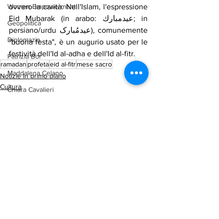
Women Empowerment
ovvero la carità. Nell'Islam, l'espressione 
Eid Mubarak (in arabo: عيدمبارك‎; in 
Geopolitica
persiano/urdu عیدمُبارک), comunemente 
Diplomazia
"buona festa", è un augurio usato per le 
festività dell'Id al-adha e dell'Id al-fitr.
Patrizia Boi
ramadan
profeta
eid al-fitr
mese sacro
Maddalena Celano
Notizie in primo piano
Cultura
Chiara Cavalieri
Cronaca
Ambiente
arab-corner-politica
arab-corner-economia
Mostra tutti
Post recenti
arab-corner-cultura
arab-corner-arte
TURISMO
azerbaijan