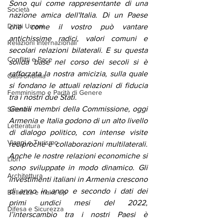
Sono qui come rappresentante di una 
Società
nazione amica dell'Italia. Di un Paese 
Diritti Umani
che come il vostro può vantare 
antichissime radici, valori comuni e 
Relazioni Internazionali
secolari relazioni bilaterali. E su questa 
Conflitti e Pace
solida base nel corso dei secoli si è 
rafforzata la nostra amicizia, sulla quale 
Gastronomia
si fondano le attuali relazioni di fiducia 
Femminismo e Parità di Genere
tra i nostri due Stati.
Gentili membri della Commissione, oggi 
Scienza
Armenia e Italia godono di un alto livello 
Letteratura
di dialogo politico, con intense visite 
Viaggi e Turismo
reciproche e collaborazioni multilaterali. 
Anche le nostre relazioni economiche si 
Libri
sono sviluppate in modo dinamico. Gli 
Architettura
investimenti italiani in Armenia crescono 
di anno in anno e secondo i dati dei 
Bellezza e make up
primi undici mesi del 2022, 
Difesa e Sicurezza
l’interscambio tra i nostri Paesi è 