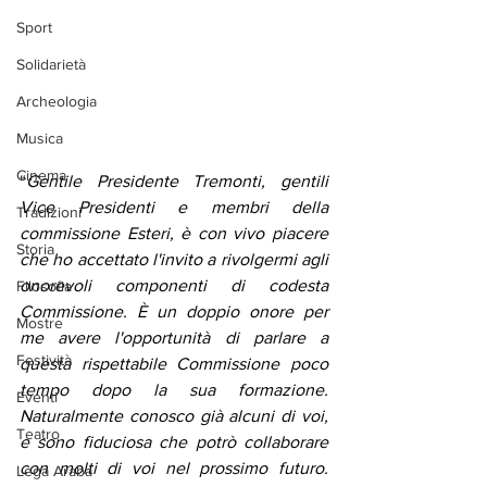
Sport
Solidarietà
Archeologia
Musica
Cinema
“
Gentile Presidente Tremonti, gentili 
Vice Presidenti e membri della 
Tradizioni
commissione Esteri, è con vivo piacere 
Storia
che ho accettato l'invito a rivolgermi agli 
onorevoli componenti di codesta 
Filosofia
Commissione. È un doppio onore per 
Mostre
me avere l'opportunità di parlare a 
Festività
questa rispettabile Commissione poco 
tempo dopo la sua formazione. 
Eventi
Naturalmente conosco già alcuni di voi, 
Teatro
e sono fiduciosa che potrò collaborare 
con molti di voi nel prossimo futuro. 
Lega Araba