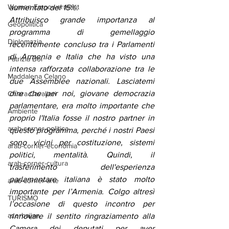
Women Empowerment
aumentato del 15%.
Attribuisco grande importanza al 
Geopolitica
programma di gemellaggio 
Diplomazia
recentemente concluso tra i Parlamenti 
di Armenia e Italia che ha visto una 
Patrizia Boi
intensa rafforzata collaborazione tra le 
Maddalena Celano
due Assemblee nazionali. Lasciatemi 
dire che per noi, giovane democrazia 
Chiara Cavalieri
parlamentare, era molto importante che 
Ambiente
proprio l'Italia fosse il nostro partner in 
arab-corner-politica
questo programma, perché i nostri Paesi 
sono vicini per costituzione, sistemi 
arab-corner-economia
politici, mentalità. Quindi, il 
arab-corner-cultura
trasferimento dell'esperienza 
parlamentare italiana è stato molto 
arab-corner-arte
importante per l’Armenia. Colgo altresì 
TURISMO
l’occasione di questo incontro per 
azerbaijan
rinnovare il sentito ringraziamento alla 
Camera dei deputati per aver 