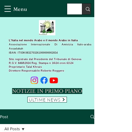
Menu
L’Italia nel mondo Arabo e il mondo Arabo in Italia
Associazione Internazionale Di Amicizia Italo-araba
Assadakah
IBAN: IT03K0832703261000000002834
Sito registrato dal Presidente del Tribunale di Genova
R.G.V. 8468\2024 Reg. Stampa n 16\24 cron.61\24 ​
Proprietario Talal Khrais
Direttore Responsabile Roberto Roggero
NOTIZIE IN PRIMO PIANO
ULTIME NEWS
Post
All Posts