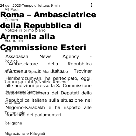
24 gen 2023
Tempo di lettura: 9 min
All Posts
Roma – Ambasciatrice
Cultura
della Repubblica di
Notizie in primo piano
Armenia alla
Economia
Commissione Esteri
Arte
Assadakah News Agency - 
Politica
L'Ambasciatore della Repubblica 
d'Armenia in Italia, Tsovinar 
Arab Corner/Spazio Mondo Arabo
Hambardzumyan, ha partecipato, oggi, 
Նորություններ/Notizie Armene
alle audizioni presso la 3a Commissione 
Comunicati Stampa
Esteri della Camera del Deputati della 
Repubblica Italiana sulla situazione nel 
Cronaca
Nagorno-Karabakh e ha risposto alle 
Tecnologia
domande dei parlamentari.
Religione
Migrazione e Rifugiati