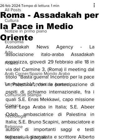
26 feb 2024
Tempo di lettura: 1 min
All Posts
Roma - Assadakah per
Cultura
la Pace in Medio
Notizie in primo piano
Oriente
Economia
Assadakah News Agency - La 
Arte
associazione italo-araba Assadakah 
organizza, giovedi 29 febbraio alle 18 in 
Politica
via del Carmine 3, (Roma) il meeting dal 
Arab Corner/Spazio Mondo Arabo
titolo “Basta guerra! Incontro per la pace 
Նորություններ/Notizie Armene
in Palestina”, con la partecipazione di 
ospiti di richiamo internazionale, fra i 
Comunicati Stampa
quali S.E. Enas Mekkawi, capo missione 
Cronaca
della Lega Araba in Italia; S.E. Abeer 
Odeh, ambasciatrice di Palestina in 
Tecnologia
Italia; S.E. Bruno Scapini, ambasciatore e 
Religione
autore di importanti saggi e testi 
letterari; il giornalista e scrittore Alberto 
Migrazione e Rifugiati