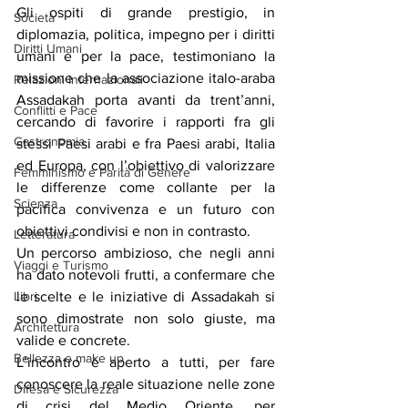
Gli ospiti di grande prestigio, in 
Società
diplomazia, politica, impegno per i diritti 
Diritti Umani
umani e per la pace, testimoniano la 
missione che la associazione italo-araba 
Relazioni Internazionali
Assadakah porta avanti da trent’anni, 
Conflitti e Pace
cercando di favorire i rapporti fra gli 
Gastronomia
stessi Paesi arabi e fra Paesi arabi, Italia 
ed Europa, con l’obiettivo di valorizzare 
Femminismo e Parità di Genere
le differenze come collante per la 
Scienza
pacifica convivenza e un futuro con 
obiettivi condivisi e non in contrasto.
Letteratura
Un percorso ambizioso, che negli anni 
Viaggi e Turismo
ha dato notevoli frutti, a confermare che 
Libri
le scelte e le iniziative di Assadakah si 
sono dimostrate non solo giuste, ma 
Architettura
valide e concrete.
Bellezza e make up
L’incontro è aperto a tutti, per fare 
conoscere la reale situazione nelle zone 
Difesa e Sicurezza
di crisi del Medio Oriente, per 