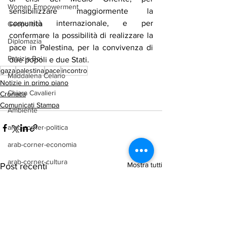
Women Empowerment
sensibilizzare maggiormente la 
comunità internazionale, e per 
Geopolitica
confermare la possibilità di realizzare la 
Diplomazia
pace in Palestina, per la convivenza di 
Patrizia Boi
due popoli e due Stati.
gaza
palestina
pace
incontro
Maddalena Celano
Notizie in primo piano
Chiara Cavalieri
Cronaca
Comunicati Stampa
Ambiente
arab-corner-politica
arab-corner-economia
arab-corner-cultura
Mostra tutti
Post recenti
arab-corner-arte
TURISMO
azerbaijan