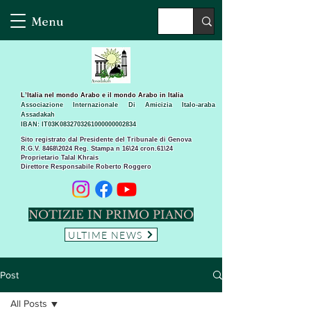
Menu
L’Italia nel mondo Arabo e il mondo Arabo in Italia
Associazione Internazionale Di Amicizia Italo-araba
Assadakah
IBAN: IT03K0832703261000000002834
Sito registrato dal Presidente del Tribunale di Genova
R.G.V. 8468\2024 Reg. Stampa n 16\24 cron.61\24 ​
Proprietario Talal Khrais
Direttore Responsabile Roberto Roggero
NOTIZIE IN PRIMO PIANO
ULTIME NEWS
Post
All Posts