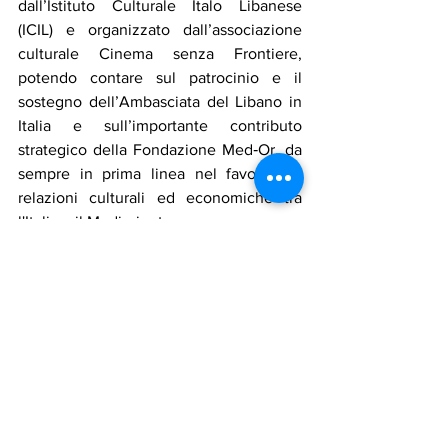
dall’Istituto Culturale Italo Libanese 
(ICIL) e organizzato dall’associazione 
culturale Cinema senza Frontiere, 
potendo contare sul patrocinio e il 
sostegno dell’Ambasciata del Libano in 
Italia e sull’importante contributo 
strategico della Fondazione Med‑Or, da 
sempre in prima linea nel favorire le 
relazioni culturali ed economiche tra 
l'Italia e il Medioriente.
Il successo della manifestazione è stato 
reso possibile anche grazie alla sinergia 
e alla collaborazione di una rete di 
partner d'eccellenza, tra cui AssadaKah, 
Beewired, Beirut Beer, Cosmo, Corpo10, 
Chateau Ksara, GNS Press, KmetroO, 
MEA, Rifai, Mandaloun, Urban Garden e 
lo stesso Cinema Barberini, uniti 
nell'obiettivo comune di celebrare il 