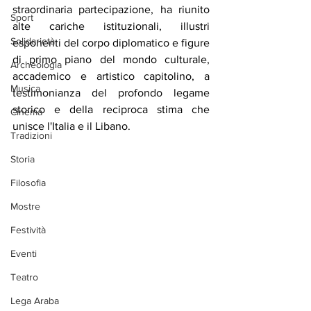
straordinaria partecipazione, ha riunito 
Sport
alte cariche istituzionali, illustri 
Solidarietà
esponenti del corpo diplomatico e figure 
di primo piano del mondo culturale, 
Archeologia
accademico e artistico capitolino, a 
Musica
testimonianza del profondo legame 
storico e della reciproca stima che 
Cinema
unisce l'Italia e il Libano.
Tradizioni
Storia
Filosofia
Mostre
Festività
Eventi
Teatro
Lega Araba