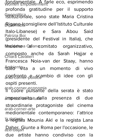
fondamentale. A farle eco, esprimendo 
Women Empowerment
profonda gratitudine per il supporto 
Geopolitica
istituzionale, sono state Maria Cristina 
Rigano (consigliere dell’Istituto Culturale 
Diplomazia
Italo-Libanese) e Sara Abou Said 
Patrizia Boi
(presidente del Festival in Italia), che 
insieme al comitato organizzativo, 
Maddalena Celano
composto anche da Sarah Hajjar e 
Chiara Cavalieri
Francesca Noia-van der Staay, hanno 
Ambiente
dato vita a un momento di vivo 
confronto e scambio di idee con gli 
arab-corner-politica
ospiti presenti.
arab-corner-economia
Il cuore pulsante della serata è stato 
impreziosito dalla presenza di due 
arab-corner-cultura
straordinarie protagoniste del cinema 
arab-corner-arte
mediorientale contemporaneo: l’attrice 
TURISMO
e regista Mounia Akl e la regista Lana 
Daher. Giunte a Roma per l'occasione, le 
azerbaijan
due artiste hanno condiviso con la 