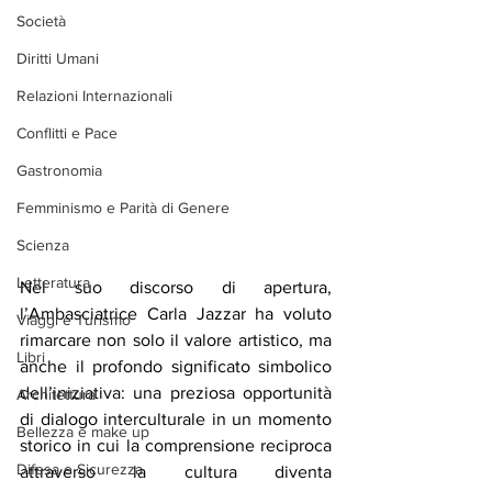
Società
Diritti Umani
Relazioni Internazionali
Conflitti e Pace
Gastronomia
Femminismo e Parità di Genere
Scienza
Letteratura
Nel suo discorso di apertura, 
l’Ambasciatrice Carla Jazzar ha voluto 
Viaggi e Turismo
rimarcare non solo il valore artistico, ma 
Libri
anche il profondo significato simbolico 
dell’iniziativa: una preziosa opportunità 
Architettura
di dialogo interculturale in un momento 
Bellezza e make up
storico in cui la comprensione reciproca 
Difesa e Sicurezza
attraverso la cultura diventa 