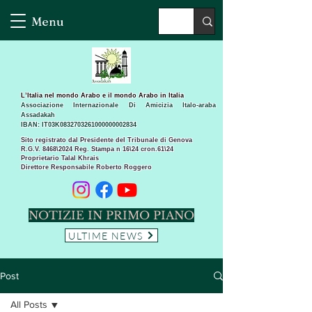
Menu
L’Italia nel mondo Arabo e il mondo Arabo in Italia
Associazione Internazionale Di Amicizia Italo-araba
Assadakah
IBAN: IT03K0832703261000000002834
Sito registrato dal Presidente del Tribunale di Genova
R.G.V. 8468\2024 Reg. Stampa n 16\24 cron.61\24 ​
Proprietario Talal Khrais
Direttore Responsabile Roberto Roggero
NOTIZIE IN PRIMO PIANO
ULTIME NEWS
Post
All Posts