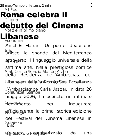
28 mag
Tempo di lettura: 2 min
All Posts
Roma celebra il
Cultura
debutto del Cinema
Notizie in primo piano
Libanese
Economia
Amal El Harrar - Un ponte ideale che 
Arte
unisce le sponde del Mediterraneo 
attraverso il linguaggio universale della 
Politica
settima arte. Nella prestigiosa cornice 
Arab Corner/Spazio Mondo Arabo
della Residenza dell’Ambasciata del 
Նորություններ/Notizie Armene
Libano in Italia a Roma, Sua Eccellenza 
l’Ambasciatrice Carla Jazzar, in data 26 
Comunicati Stampa
maggio 2026, ha ospitato un raffinato 
Cronaca
ricevimento per inaugurare 
ufficialmente la prima, storica edizione 
Tecnologia
del Festival del Cinema Libanese in 
Religione
Italia.
L'evento, caratterizzato da una 
Migrazione e Rifugiati