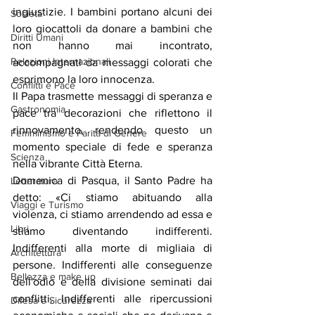
ingiustizie. I bambini portano alcuni dei 
Società
loro giocattoli da donare a bambini che 
Diritti Umani
non hanno mai incontrato, 
Relazioni Internazionali
accompagnati da messaggi colorati che 
esprimono la loro innocenza.
Conflitti e Pace
Il Papa trasmette messaggi di speranza e 
Gastronomia
pace tra decorazioni che riflettono il 
rinnovamento, rendendo questo un 
Femminismo e Parità di Genere
momento speciale di fede e speranza 
Scienza
nella vibrante Città Eterna.
Domenica di Pasqua, il Santo Padre ha 
Letteratura
detto: «Ci stiamo abituando alla 
Viaggi e Turismo
violenza, ci stiamo arrendendo ad essa e 
Libri
stiamo diventando indifferenti. 
Indifferenti alla morte di migliaia di 
Architettura
persone. Indifferenti alle conseguenze 
Bellezza e make up
dell'odio e della divisione seminati dai 
conflitti. Indifferenti alle ripercussioni 
Difesa e Sicurezza