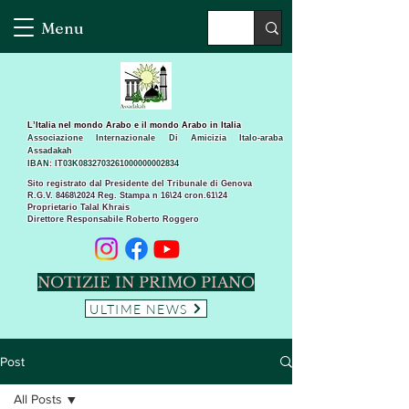
Menu
L’Italia nel mondo Arabo e il mondo Arabo in Italia
Associazione Internazionale Di Amicizia Italo-araba
Assadakah
IBAN: IT03K0832703261000000002834
Sito registrato dal Presidente del Tribunale di Genova
R.G.V. 8468\2024 Reg. Stampa n 16\24 cron.61\24 ​
Proprietario Talal Khrais
Direttore Responsabile Roberto Roggero
NOTIZIE IN PRIMO PIANO
ULTIME NEWS
Post
All Posts