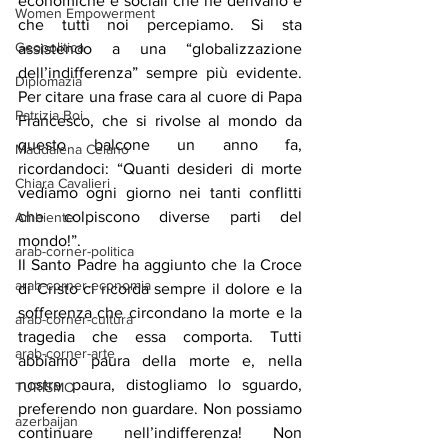
economiche e sociali che ne derivano e 
Women Empowerment
che tutti noi percepiamo. Si sta 
Geopolitica
assistendo a una “globalizzazione 
dell’indifferenza” sempre più evidente. 
Diplomazia
Per citare una frase cara al cuore di Papa 
Patrizia Boi
Francesco, che si rivolse al mondo da 
questo balcone un anno fa, 
Maddalena Celano
ricordandoci: “Quanti desideri di morte 
Chiara Cavalieri
vediamo ogni giorno nei tanti conflitti 
che colpiscono diverse parti del 
Ambiente
mondo!”.
arab-corner-politica
Il Santo Padre ha aggiunto che la Croce 
arab-corner-economia
di Cristo ci ricorda sempre il dolore e la 
sofferenza che circondano la morte e la 
arab-corner-cultura
tragedia che essa comporta. Tutti 
arab-corner-arte
abbiamo paura della morte e, nella 
nostra paura, distogliamo lo sguardo, 
TURISMO
preferendo non guardare. Non possiamo 
azerbaijan
continuare nell’indifferenza! Non 