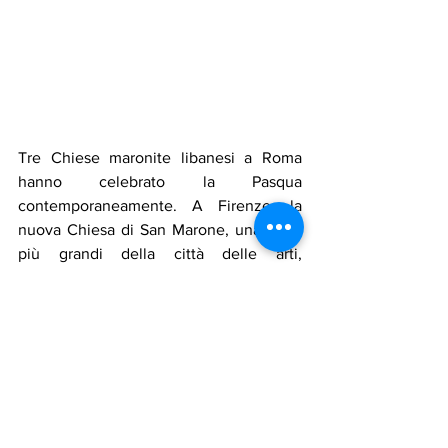
Tre Chiese maronite libanesi a Roma 
hanno celebrato la Pasqua 
contemporaneamente. A Firenze, la 
nuova Chiesa di San Marone, una delle 
più grandi della città delle arti, 
rinominata in onore di San Charbel, ha 
celebrato la Messa di Pasqua con una 
grande partecipazione di fedeli. La 
Messa è stata presieduta da Padre 
Danny Kamal, parroco di San Charbel a 
Firenze. Tra i presenti il Console 
Onorario del Libano, Charbel Chbeir.
Notizie in primo piano