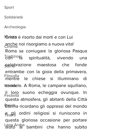
Sport
Solidarietà
Archeologia
Musica
Cristo è risorto dai morti e con Lui 
anche noi risorgiamo a nuova vita!
Cinema
Roma sa coniugare la gloriosa Pasqua 
Tradizioni
con la spiritualità, vivendo una 
celebrazione maestosa che fonde 
Storia
entrambe con la gioia della primavera, 
Filosofia
mentre le chiese si illuminano di 
candele. A Roma, le campane squillano, 
Mostre
il loro suono echeggia ovunque. In 
Festività
questa atmosfera, gli abitanti della Città 
Eventi
Eterna ricordano gli oppressi del mondo 
e gli ordini religiosi si riuniscono in 
Teatro
questa gloriosa occasione per portare 
Lega Araba
aiuto ai bambini che hanno subito 