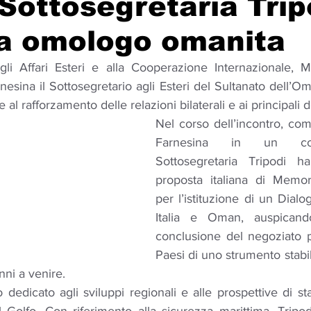
Sottosegretaria Trip
ra omologo omanita
Solidarietà
Archeologia
Musica
Cinema
Tr
gli Affari Esteri e alla Cooperazione Internazionale, Ma
rnesina il Sottosegretario agli Esteri del Sultanato dell’Om
tà
Eventi
Teatro
Lega Araba
Società
Dirit
 al rafforzamento delle relazioni bilaterali e ai principali d
Nel corso dell’incontro, come
Farnesina in un com
itti e Pace
Gastronomia
Sottosegretaria Tripodi ha
proposta italiana di Memor
per l’istituzione di un Dialog
Italia e Oman, auspicand
conclusione del negoziato p
Paesi di uno strumento stabil
ni a venire.
dedicato agli sviluppi regionali e alle prospettive di sta