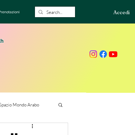
Accedi
Prenotazioni
ah
Spazio Mondo Arabo
ione