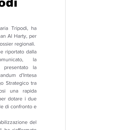
odi
adizioni
Storia
ria Tripodi, ha 
an Al Harty, per 
ti Umani
ossier regionali.
 riportato dalla 
unicato, la 
 presentato la 
andum d’Intesa 
o Strategico tra 
osi una rapida 
er dotare i due 
e di confronto e 
bilizzazione del 