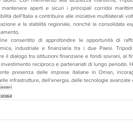
Golfo. Con riferimento alla sicurezza marittima, Tripodi
a mantenere aperti e sicuri i principali corridoi marittim
lità dell’Italia a contribuire alle iniziative multilaterali vol
azione e la stabilità regionale, nonché la consolidata esp
inamento.
fine consentito di approfondire le opportunità di raff
ca, industriale e finanziaria tra i due Paesi. Tripodi 
e il dialogo tra istituzioni finanziarie e fondi sovrani, al fi
investimento reciproco e partenariati di lungo periodo. Ha
ente presenza delle imprese italiane in Oman, incoragg
delle infrastrutture, dell’energia, delle tecnologie avanzate 
n
esteri
ronaca