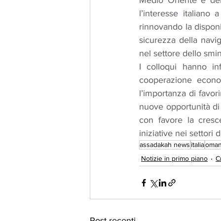
Medio Oriente e del 
l’interesse italiano 
rinnovando la disponibi
sicurezza della navig
nel settore dello sm
I colloqui hanno in
cooperazione economi
l’importanza di favorir
nuove opportunità di 
con favore la cresc
iniziative nei settori 
assadakah news
italia
oma
Notizie in primo piano
C
Post recenti