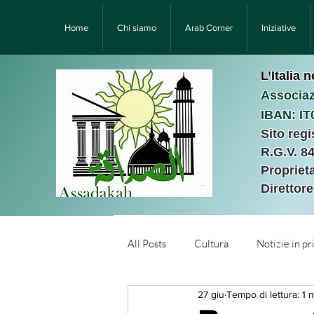
Home
Chi siamo
Arab Corner
Iniziative
L’Italia 
Associaz
IBAN: I
Sito reg
R.G.V. 8
Proprieta
Direttor
All Posts
Cultura
Notizie in p
27 giu
Tempo di lettura: 1 
Նորություններ/Notizie Armen