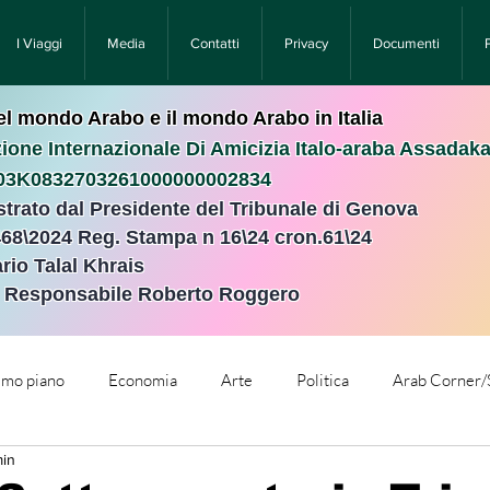
I Viaggi
Media
Contatti
Privacy
Documenti
nel mondo Arabo e il mondo Arabo in Italia
ione Internazionale Di Amicizia Italo-araba Assadak
T03K0832703261000000002834
istrato dal Presidente del Tribunale di Genova
468\2024 Reg. Stampa n 16\24 cron.61\24 ​
rio Talal Khrais
e Responsabile Roberto Roggero
rimo piano
Economia
Arte
Politica
Arab Corner/
min
e
Comunicati Stampa
Cronaca
Tecnologia
Relig