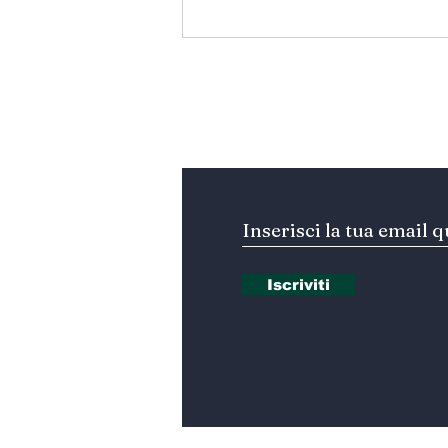
المتوسط ينتظر من يقود
المستقبل… هل تكون إيطاليا
صاحبة المبادرة؟
Iscriviti alla nostra Ne
Iscriviti