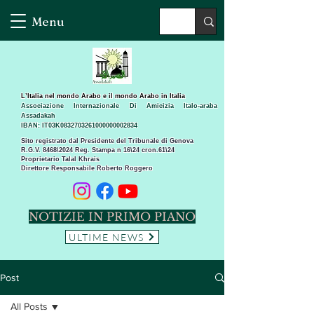
Menu
L’Italia nel mondo Arabo e il mondo Arabo in Italia
Associazione Internazionale Di Amicizia Italo-araba
Assadakah
IBAN: IT03K0832703261000000002834
Sito registrato dal Presidente del Tribunale di Genova
R.G.V. 8468\2024 Reg. Stampa n 16\24 cron.61\24 ​
Proprietario Talal Khrais
Direttore Responsabile Roberto Roggero
NOTIZIE IN PRIMO PIANO
ULTIME NEWS
Post
All Posts