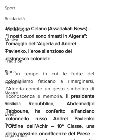
Sport
Solidarietà
Maddalena Celano (Assadakah News) - 
Archeologia
“I nostri cuori sono rimasti in Algeria”: 
Musica
l’omaggio dell’Algeria ad Andrei 
Cinema
Pavlenko, l’eroe silenzioso del 
disinnesco coloniale
Tradizioni
Storia
In un tempo in cui le ferite del 
colonialismo faticano a rimarginarsi, 
Filosofia
l’Algeria compie un gesto simbolico di 
Mostre
riconoscenza e memoria. 
Il presidente 
della Repubblica, Abdelmadjid 
Festività
Tebboune, ha conferito all’anziano 
Eventi
colonnello russo Andrei Pavlenko 
Teatro
l’Ordine dell’Achir – 10ª Classe, una 
delle massime onorificenze del Paese – 
Lega Araba