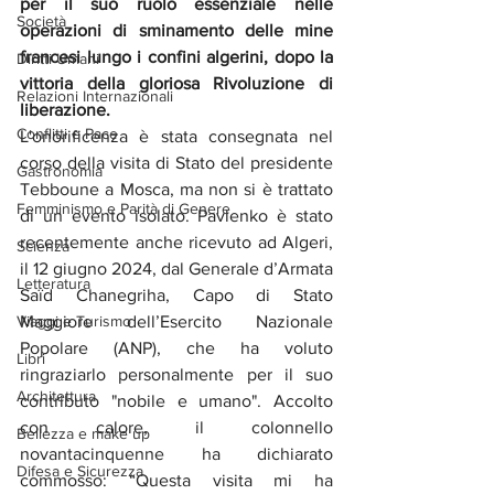
per il suo ruolo essenziale nelle 
Società
operazioni di sminamento delle mine 
francesi lungo i confini algerini, dopo la 
Diritti Umani
vittoria della gloriosa Rivoluzione di 
Relazioni Internazionali
liberazione.
Conflitti e Pace
L'onorificenza è stata consegnata nel 
corso della visita di Stato del presidente 
Gastronomia
Tebboune a Mosca, ma non si è trattato 
Femminismo e Parità di Genere
di un evento isolato. Pavlenko è stato 
recentemente anche ricevuto ad Algeri, 
Scienza
il 12 giugno 2024, dal Generale d’Armata 
Letteratura
Saïd Chanegriha, Capo di Stato 
Maggiore dell’Esercito Nazionale 
Viaggi e Turismo
Popolare (ANP), che ha voluto 
Libri
ringraziarlo personalmente per il suo 
Architettura
contributo "nobile e umano". Accolto 
con calore, il colonnello 
Bellezza e make up
novantacinquenne ha dichiarato 
Difesa e Sicurezza
commosso: “Questa visita mi ha 