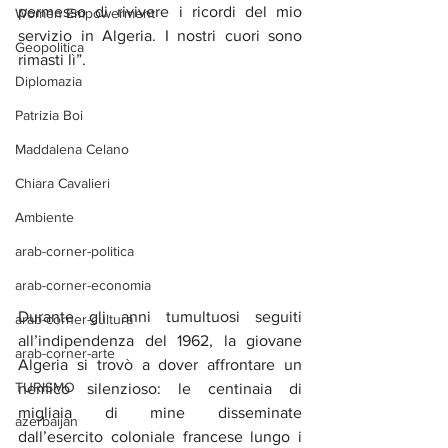
permesso di rivivere i ricordi del mio 
Women Empowerment
servizio in Algeria. I nostri cuori sono 
Geopolitica
rimasti lì”.
Diplomazia
Patrizia Boi
Maddalena Celano
Chiara Cavalieri
Ambiente
arab-corner-politica
arab-corner-economia
Durante gli anni tumultuosi seguiti 
arab-corner-cultura
all’indipendenza del 1962, la giovane 
arab-corner-arte
Algeria si trovò a dover affrontare un 
TURISMO
nemico silenzioso: le centinaia di 
migliaia di mine disseminate 
azerbaijan
dall’esercito coloniale francese lungo i 