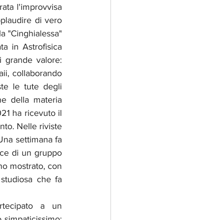
ata l'improvvisa 
plaudire di vero 
la "Cinghialessa" 
a in Astrofisica 
 grande valore: 
ii, collaborando 
e le tute degli 
 della materia 
1 ha ricevuto il 
o. Nelle riviste 
 Una settimana fa 
ice di un gruppo 
no mostrato, con 
studiosa che fa 
tecipato a un 
simpaticissimo: 