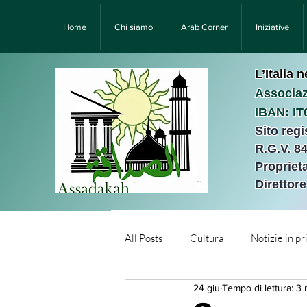
Home
Chi siamo
Arab Corner
Iniziative
L’Italia 
Associaz
IBAN: I
Sito reg
R.G.V. 8
Proprieta
Direttor
All Posts
Cultura
Notizie in p
24 giu
Tempo di lettura: 3 
Նորություններ/Notizie Armen