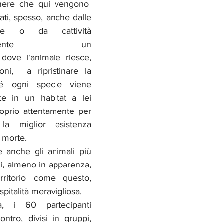
enere che qui vengono  
vati, spesso, anche dalle 
re o da cattività 
logicamente un 
 dove l'animale riesce, 
ni,  a ripristinare la 
hé ogni specie viene 
 in un habitat a lei 
oprio attentamente per 
 la miglior esistenza 
a morte.
 anche gli animali più 
i, almeno in apparenza, 
ritorio come questo, 
pitalità meravigliosa.
, i 60 partecipanti 
ontro, divisi in gruppi, 