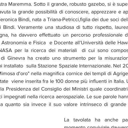
nostra Maremma. Sotto il grande, robusto gazebo, si è super
avuta la grande possibilità di conoscere, apprezzare e ap
ronica Bindi, nata a Triana-Petricci,figlia dei due soci del
Bindi. Veramente una studiosa di tutto rispetto, laureat
logna, ha davvero effettuato un percorso professionale di
Astronomia e Fisica  e Docente all'Università delle Hawa
NASA per la ricerca dei materiali  di cui sono compost
 di Ginevra ha creato uno strumento per la misurazione
 installato  sulla Stazione Spaziale Internazionale. Nel 202
imosa d'oro" nella magnifica cornice dei templi di Agrigent
tate  viene inserita fra le 100 donne più influenti in Italia.
la Presidenza del Consiglio dei Ministri quale coordinatr
fici impegnati nella ricerca aerospaziale. Le sue parole han
a quanto sia invece il suo valore intrinseco di grande 
La tavolata ha anche par
momento conviviale davvero 