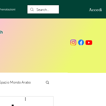
Accedi
Prenotazioni
ah
Spazio Mondo Arabo
ione