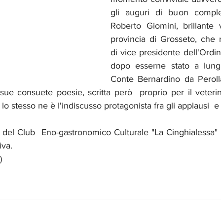
gli auguri di buon comple
Roberto Giomini, brillante v
provincia di Grosseto, che r
di vice presidente dell'Ordine
dopo esserne stato a lungo
Conte Bernardino da Perolla
ue consuete poesie, scritta però  proprio per il veterinar
o stesso ne è l'indiscusso protagonista fra gli applausi  e gl
o del Club  Eno-gastronomico Culturale "La Cinghialessa" 
iva.
)