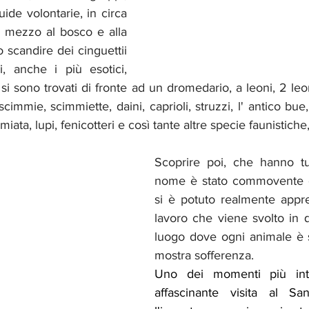
ide volontarie, in circa 
 mezzo al bosco e alla 
o scandire dei cinguettii 
, anche i più esotici, 
, si sono trovati di fronte ad un dromedario, a leoni, 2 leo
.scimmie, scimmiette, daini, caprioli, struzzi, l' antico bue,
Amiata, lupi, fenicotteri e così tante altre specie faunistich
Scoprire poi, che hanno tut
nome è stato commovente e 
si è potuto realmente appre
lavoro che viene svolto in 
luogo dove ogni animale è 
mostra sofferenza.
Uno dei momenti più inte
affascinante visita al San