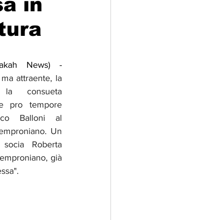
a in
tura
adizioni
Storia
Giuseppina Scotti (Assadakah News) - 
ti Umani
a attraente, la 
la consueta 
e pro tempore 
nco Balloni al 
emproniano. Un 
 socia Roberta 
Semproniano, già 
ssa".