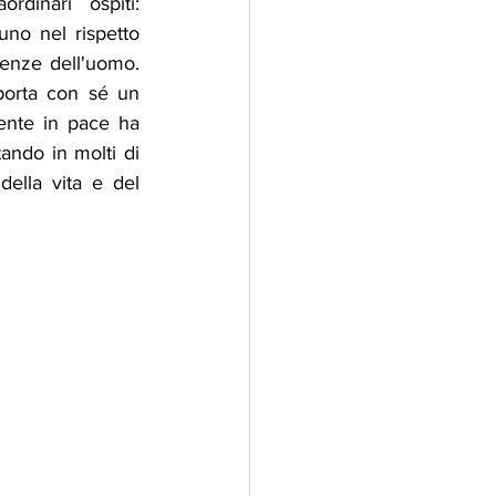
rdinari ospiti: 
no nel rispetto 
renze dell'uomo. 
porta con sé un 
mente in pace ha 
ando in molti di 
lla vita e del 