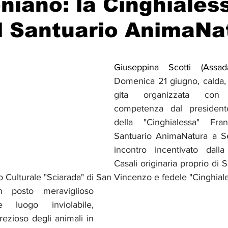
iano: la Cinghialess
al Santuario AnimaNa
Solidarietà
Archeologia
Musica
Cinema
Tr
tà
Eventi
Teatro
Lega Araba
Società
Dirit
Domenica 21 giugno, calda, m
gita organizzata con 
competenza dal president
itti e Pace
Gastronomia
della "Cinghialessa" Fra
Santuario AnimaNatura a S
incontro incentivato dalla
Casali originaria proprio di 
o Culturale "Sciarada" di San Vincenzo e fedele "Cinghiale
 posto meraviglioso 
luogo inviolabile, 
rezioso degli animali in 