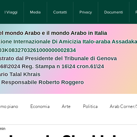
I Viaggi
Media
Contatti
Privacy
Documenti
nel mondo Arabo e il mondo Arabo in Italia
ione Internazionale Di Amicizia Italo-araba Assadak
T03K0832703261000000002834
istrato dal Presidente del Tribunale di Genova
468\2024 Reg. Stampa n 16\24 cron.61\24 ​
rio Talal Khrais
e Responsabile Roberto Roggero
rimo piano
Economia
Arte
Politica
Arab Corner/
min
e
Comunicati Stampa
Cronaca
Tecnologia
Relig