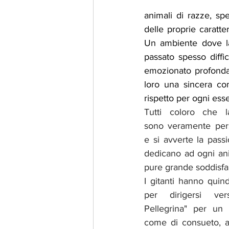
animali di razze, sp
delle proprie caratte
Un ambiente dove la
passato spesso diffic
emozionato profondame
loro una sincera co
rispetto per ogni ess
Tutti coloro che la
sono veramente pers
e si avverte la passi
dedicano ad ogni ani
pure grande soddisfa
I gitanti hanno quin
per dirigersi vers
Pellegrina" per un 
come di consueto, a 