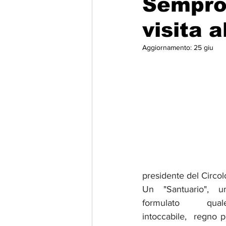
Sempron
visita 
Migrazione e Rifugiati
Sport
Aggiornamento:
25 giu
Filosofia
Mostre
Festivi
Relazioni Internazionali
Confl
presidente del Circol
Un "Santuario", un
formulato  quale 
intoccabile,  regno p