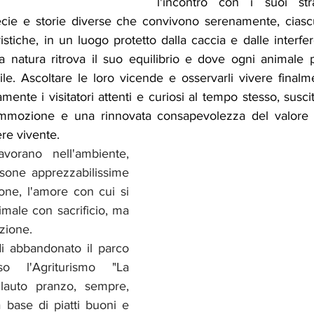
l'incontro con i suoi strao
ecie e storie diverse che convivono serenamente, ciascu
ristiche, in un luogo protetto dalla caccia e dalle interfe
 natura ritrova il suo equilibrio e dove ogni animale 
ile. Ascoltare le loro vicende e osservarli vivere final
nte i visitatori attenti e curiosi al tempo stesso, suscit
mmozione e una rinnovata consapevolezza del valore de
ere vivente.
vorano nell'ambiente, 
one apprezzabilissime 
one, l'amore con cui si 
male con sacrificio, ma 
zione.
di abbandonato il parco 
o l'Agriturismo "La 
lauto pranzo, sempre, 
base di piatti buoni e 