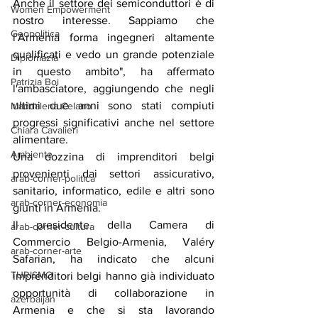
Anche il settore dei semiconduttori è di 
Women Empowerment
nostro interesse. Sappiamo che 
Geopolitica
l'Armenia forma ingegneri altamente 
qualificati e vedo un grande potenziale 
Diplomazia
in questo ambito", ha affermato 
Patrizia Boi
l'ambasciatore, aggiungendo che negli 
ultimi due anni sono stati compiuti 
Maddalena Celano
progressi significativi anche nel settore 
Chiara Cavalieri
alimentare.
Ambiente
Una dozzina di imprenditori belgi 
provenienti dai settori assicurativo, 
arab-corner-politica
sanitario, informatico, edile e altri sono 
arab-corner-economia
giunti in Armenia.
Il presidente della Camera di 
arab-corner-cultura
Commercio Belgio-Armenia, Valéry 
arab-corner-arte
Safarian, ha indicato che alcuni 
TURISMO
imprenditori belgi hanno già individuato 
opportunità di collaborazione in 
azerbaijan
Armenia e che si sta lavorando 