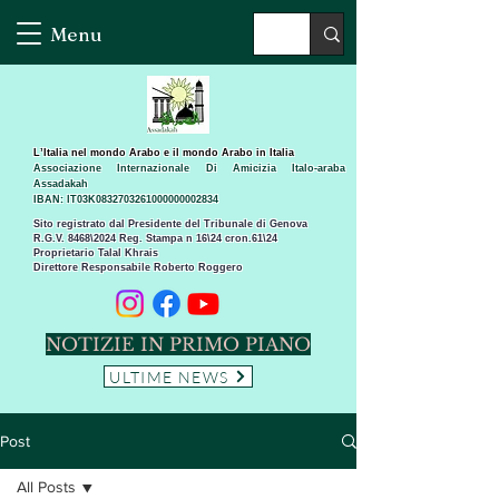
Menu
L’Italia nel mondo Arabo e il mondo Arabo in Italia
Associazione Internazionale Di Amicizia Italo-araba
Assadakah
IBAN: IT03K0832703261000000002834
Sito registrato dal Presidente del Tribunale di Genova
R.G.V. 8468\2024 Reg. Stampa n 16\24 cron.61\24 ​
Proprietario Talal Khrais
Direttore Responsabile Roberto Roggero
NOTIZIE IN PRIMO PIANO
ULTIME NEWS
Post
All Posts