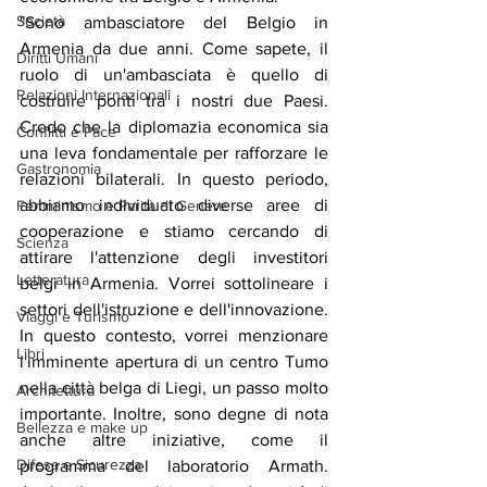
Società
"Sono ambasciatore del Belgio in 
Armenia da due anni. Come sapete, il 
Diritti Umani
ruolo di un'ambasciata è quello di 
Relazioni Internazionali
costruire ponti tra i nostri due Paesi. 
Credo che la diplomazia economica sia 
Conflitti e Pace
una leva fondamentale per rafforzare le 
Gastronomia
relazioni bilaterali. In questo periodo, 
abbiamo individuato diverse aree di 
Femminismo e Parità di Genere
cooperazione e stiamo cercando di 
Scienza
attirare l'attenzione degli investitori 
Letteratura
belgi in Armenia. Vorrei sottolineare i 
settori dell'istruzione e dell'innovazione. 
Viaggi e Turismo
In questo contesto, vorrei menzionare 
Libri
l'imminente apertura di un centro Tumo 
nella città belga di Liegi, un passo molto 
Architettura
importante. Inoltre, sono degne di nota 
Bellezza e make up
anche altre iniziative, come il 
Difesa e Sicurezza
programma del laboratorio Armath. 