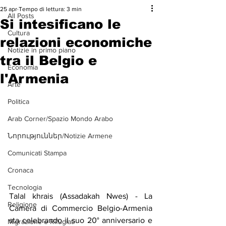
25 apr
Tempo di lettura: 3 min
All Posts
Si intesificano le
Cultura
relazioni economiche
Notizie in primo piano
tra il Belgio e
Economia
l'Armenia
Arte
Politica
Arab Corner/Spazio Mondo Arabo
Նորություններ/Notizie Armene
Comunicati Stampa
Cronaca
Tecnologia
Talal khrais (Assadakah Nwes) - La 
Religione
Camera di Commercio Belgio-Armenia 
sta celebrando il suo 20° anniversario e 
Migrazione e Rifugiati