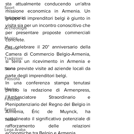
sta attualmente conducendo un'altra 
Sport
missione economica in Armenia. Un 
Solidarietà
gruppo di imprenditori belgi è giunto in 
visita sia per un incontro conoscitivo che 
Archeologia
per presentare proposte commerciali 
Musica
concrete.
Per celebrare il 20° anniversario della 
Cinema
Camera di Commercio Belgio-Armenia, 
Tradizioni
si terrà un ricevimento in Armenia e 
sono previste visite ad aziende locali da 
Storia
parte degli imprenditori belgi.
Filosofia
In una conferenza stampa tenutasi 
Mostre
presso la redazione di Armenpress, 
l'Ambasciatore Straordinario e 
Festività
Plenipotenziario del Regno del Belgio in 
Eventi
Armenia, Éric de Muynck, ha 
sottolineato il significativo potenziale di 
Teatro
rafforzamento delle relazioni 
Lega Araba
economiche tra Belgio e Armenia.