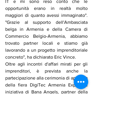
IT e mi sono reso conto che le 
opportunità erano in realtà molto 
maggiori di quanto avessi immaginato". 
"Grazie al supporto dell'Ambasciata 
belga in Armenia e della Camera di 
Commercio Belgio-Armenia, abbiamo 
trovato partner locali e stiamo già 
lavorando a un progetto imprenditoriale 
concreto", ha dichiarato Eric Vince.
Oltre agli incontri d'affari mirati per gli 
imprenditori, è prevista anche la 
partecipazione alla cerimonia di apertura 
della fiera DigiTec Armenia Expo. Su 
iniziativa di Bana Angels, partner della 
Camera di Commercio Belgio-Armenia, 
gli investitori avranno l'opportunità di 
partecipare a visite esclusive presso 
aziende di fama mondiale come PicsArt, 
TUMO e ServiceTitan, tra le altre.