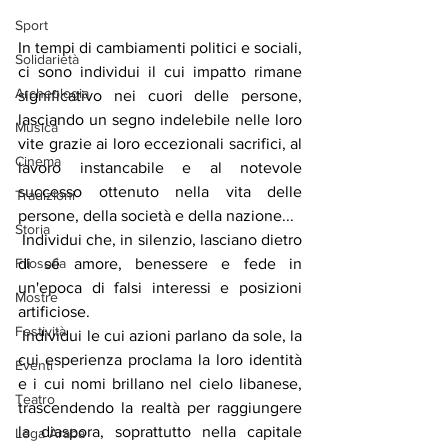
Sport
In tempi di cambiamenti politici e sociali, 
Solidarietà
ci sono individui il cui impatto rimane 
Archeologia
significativo nei cuori delle persone, 
lasciando un segno indelebile nelle loro 
Musica
vite grazie ai loro eccezionali sacrifici, al 
Cinema
lavoro instancabile e al notevole 
successo ottenuto nella vita delle 
Tradizioni
persone, della società e della nazione...
Storia
 Individui che, in silenzio, lasciano dietro 
Filosofia
di sé amore, benessere e fede in 
un'epoca di falsi interessi e posizioni 
Mostre
artificiose.
Festività
 Individui le cui azioni parlano da sole, la 
cui esperienza proclama la loro identità 
Eventi
e i cui nomi brillano nel cielo libanese, 
Teatro
trascendendo la realtà per raggiungere 
la diaspora, soprattutto nella capitale 
Lega Araba