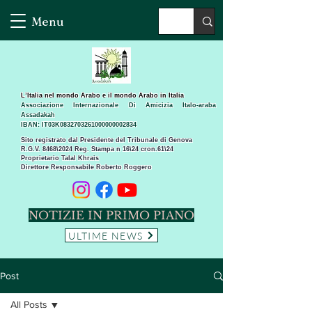
Menu
L’Italia nel mondo Arabo e il mondo Arabo in Italia
Associazione Internazionale Di Amicizia Italo-araba
Assadakah
IBAN: IT03K0832703261000000002834
Sito registrato dal Presidente del Tribunale di Genova
R.G.V. 8468\2024 Reg. Stampa n 16\24 cron.61\24 ​
Proprietario Talal Khrais
Direttore Responsabile Roberto Roggero
NOTIZIE IN PRIMO PIANO
ULTIME NEWS
Post
All Posts