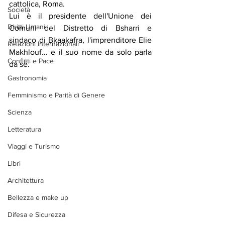
cattolica, Roma.
Società
Lui è il presidente dell'Unione dei 
Diritti Umani
Comuni del Distretto di Bsharri e 
sindaco di Bkaakafra, l'imprenditore Elie 
Relazioni Internazionali
Makhlouf... e il suo nome da solo parla 
Conflitti e Pace
da sé.
Gastronomia
Femminismo e Parità di Genere
Scienza
Letteratura
Viaggi e Turismo
Libri
Architettura
Bellezza e make up
Difesa e Sicurezza