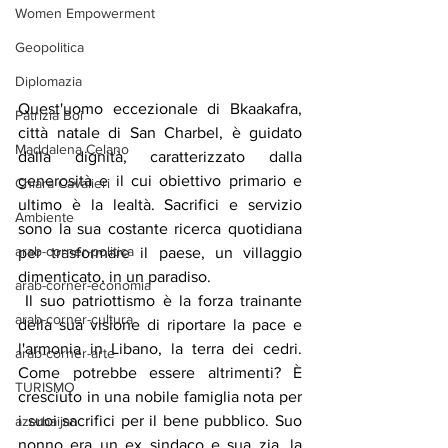
Women Empowerment
Geopolitica
Diplomazia
Quest'uomo eccezionale di Bkaakafra, 
Patrizia Boi
città natale di San Charbel, è guidato 
Maddalena Celano
dalla dignità, caratterizzato dalla 
generosità e il cui obiettivo primario e 
Chiara Cavalieri
ultimo è la lealtà. Sacrifici e servizio 
Ambiente
sono la sua costante ricerca quotidiana 
arab-corner-politica
per trasformare il paese, un villaggio 
dimenticato, in un paradiso.
arab-corner-economia
 Il suo patriottismo è la forza trainante 
arab-corner-cultura
della sua visione di riportare la pace e 
l'armonia in Libano, la terra dei cedri. 
arab-corner-arte
Come potrebbe essere altrimenti? È 
TURISMO
cresciuto in una nobile famiglia nota per 
i suoi sacrifici per il bene pubblico. Suo 
azerbaijan
nonno era un ex sindaco e sua zia, la 