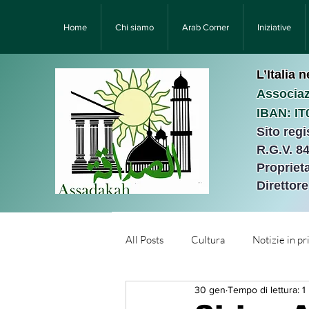
Home
Chi siamo
Arab Corner
Iniziative
L’Italia 
Associaz
IBAN: I
Sito reg
R.G.V. 8
Proprieta
Direttor
All Posts
Cultura
Notizie in p
30 gen
Tempo di lettura: 1
Նորություններ/Notizie Armen