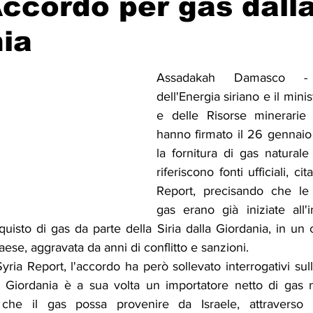
 Accordo per gas dall
ia
Solidarietà
Archeologia
Musica
Cinema
Tr
Assadakah Damasco - I
dell'Energia siriano e il minis
tà
Eventi
Teatro
Lega Araba
Società
Dirit
e delle Risorse minerarie 
hanno firmato il 26 gennaio
la fornitura di gas natural
itti e Pace
Gastronomia
riferiscono fonti ufficiali, ci
Report, precisando che le 
gas erano già iniziate all'i
quisto di gas da parte della Siria dalla Giordania, in un c
aese, aggravata da anni di conflitto e sanzioni.
ria Report, l'accordo ha però sollevato interrogativi sull'
iordania è a sua volta un importatore netto di gas nat
 che il gas possa provenire da Israele, attraverso le 