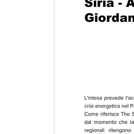
Siria -
Giordan
Migrazione e Rifugiati
Sport
Filosofia
Mostre
Festivi
Relazioni Internazionali
Confl
L'intesa prevede l'ac
crisi energetica nel P
Come riferisce The Sy
dal momento che la G
regionali ritengono