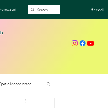
Accedi
Prenotazioni
ah
Spazio Mondo Arabo
ione