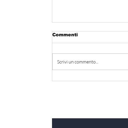
Commenti
Scrivi un commento...
المتوسط ينتظر من يقود
المستقبل… هل تكون إيطاليا
صاحبة المبادرة؟
Iscriviti alla nostra Ne