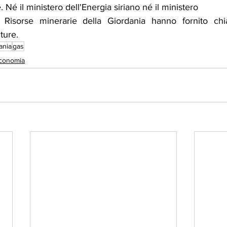
Né il ministero dell'Energia siriano né il ministero
 Risorse minerarie della Giordania hanno fornito chiari
iture.
ania
gas
conomia