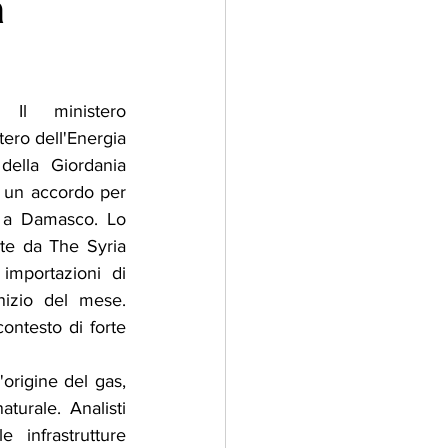
a
adizioni
Storia
l ministero 
tero dell'Energia 
ti Umani
della Giordania 
 un accordo per 
e a Damasco. Lo 
tate da The Syria 
importazioni di 
nizio del mese. 
ontesto di forte 
origine del gas, 
urale. Analisti 
infrastrutture 