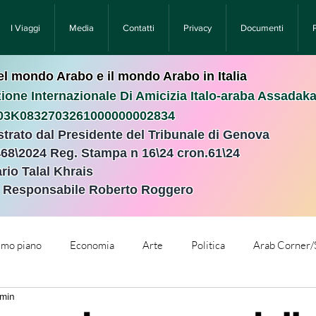
I Viaggi
Media
Contatti
Privacy
Documenti
nel mondo Arabo e il mondo Arabo in Italia
ione Internazionale Di Amicizia Italo-araba Assadak
T03K0832703261000000002834
istrato dal Presidente del Tribunale di Genova
468\2024 Reg. Stampa n 16\24 cron.61\24 ​
rio Talal Khrais
e Responsabile Roberto Roggero
rimo piano
Economia
Arte
Politica
Arab Corner/
 min
e
Comunicati Stampa
Cronaca
Tecnologia
Relig