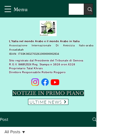
Menu
L’Italia nel mondo Arabo e il mondo Arabo in Italia
Associazione Internazionale Di Amicizia Italo-araba
Assadakah
IBAN: IT03K0832703261000000002834
Sito registrato dal Presidente del Tribunale di Genova
R.G.V. 8468\2024 Reg. Stampa n 16\24 cron.61\24 ​
Proprietario Talal Khrais
Direttore Responsabile Roberto Roggero
NOTIZIE IN PRIMO PIANO
ULTIME NEWS
Post
All Posts