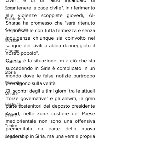
civili", e di un altro incaricato di 
"mantenere la pace civile". In riferimento 
Sport
alle violenze scoppiate giovedì, Al-
Solidarietà
Sharaa ha promesso che "sarà ritenuto 
Archeologia
responsabile con tutta fermezza e senza 
indulgenza chiunque sia coinvolto nel 
Musica
sangue dei civili o abbia danneggiato il 
Cinema
nostro popolo".
Questa è la situazione, m a ciò che sta 
Tradizioni
succedendo in Siria è complicato in un 
Storia
mondo dove le false notizie purtroppo 
Filosofia
prevalgono sulla verità.
Gli scontri degli ultimi giorni tra le attuali 
Mostre
"forze governative" e gli alawiti, in gran 
Festività
parte sostenitori del deposto presidente 
Assad, nelle zone costiere del Paese 
Eventi
mediorientale non sono una offensiva 
Teatro
premeditata da parte della nuova 
leadership in Siria, ma una vera e propria 
Lega Araba