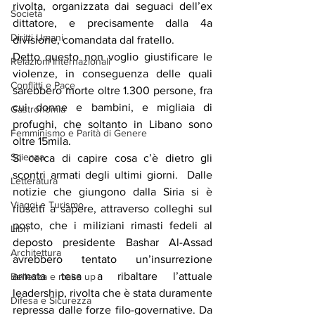
rivolta, organizzata dai seguaci dell’ex 
Società
dittatore, e precisamente dalla 4a 
Diritti Umani
divisione, comandata dal fratello.
Detto questo non voglio giustificare le 
Relazioni Internazionali
violenze, in conseguenza delle quali 
Conflitti e Pace
sarebbero morte oltre 1.300 persone, fra 
cui donne e bambini, e migliaia di 
Gastronomia
profughi, che soltanto in Libano sono 
Femminismo e Parità di Genere
oltre 15mila.
Scienza
Si cerca di capire cosa c’è dietro gli 
scontri armati degli ultimi giorni.  Dalle 
Letteratura
notizie che giungono dalla Siria si è 
Viaggi e Turismo
riusciti a sapere, attraverso colleghi sul 
posto, che i miliziani rimasti fedeli al 
Libri
deposto presidente Bashar Al-Assad 
Architettura
avrebbero tentato un’insurrezione 
armata tesa a ribaltare l’attuale 
Bellezza e make up
leadership, rivolta che è stata duramente 
Difesa e Sicurezza
repressa dalle forze filo-governative. Da 