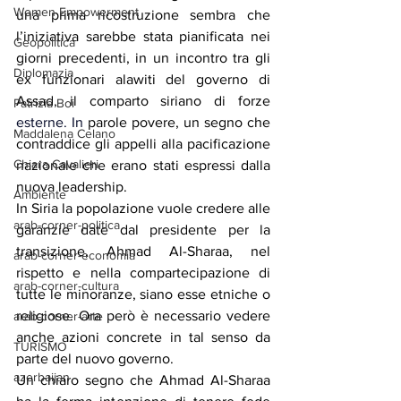
Women Empowerment
una prima ricostruzione sembra che 
l’iniziativa sarebbe stata pianificata nei 
Geopolitica
giorni precedenti, in un incontro tra gli 
Diplomazia
ex funzionari alawiti del governo di 
Assad, il comparto siriano di forze 
Patrizia Boi
esterne.
 In
parole povere, un segno che 
Maddalena Celano
contraddice gli appelli alla pacificazione 
Chiara Cavalieri
nazionale che erano stati espressi dalla 
nuova leadership.
Ambiente
In Siria la popolazione vuole credere alle 
arab-corner-politica
garanzie date dal presidente per la 
transizione, Ahmad Al-Sharaa, nel 
arab-corner-economia
rispetto e nella compartecipazione di 
arab-corner-cultura
tutte le minoranze, siano esse etniche o 
religiose. Ora però è necessario vedere 
arab-corner-arte
anche azioni concrete in tal senso da 
TURISMO
parte del nuovo governo.
azerbaijan
Un chiaro segno che Ahmad Al-Sharaa 