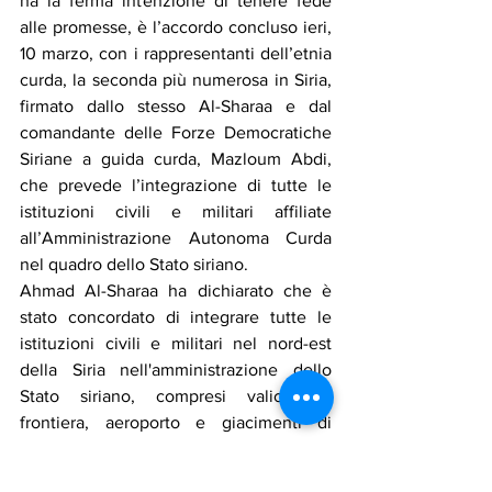
ha la ferma intenzione di tenere fede 
alle promesse, è l’accordo concluso ieri, 
10 marzo, con i rappresentanti dell’etnia 
curda, la seconda più numerosa in Siria, 
firmato dallo stesso Al-Sharaa e dal 
comandante delle Forze Democratiche 
Siriane a guida curda, Mazloum Abdi, 
che prevede l’integrazione di tutte le 
istituzioni civili e militari affiliate 
all’Amministrazione Autonoma Curda 
nel quadro dello Stato siriano.
Ahmad Al-Sharaa ha dichiarato che è 
stato concordato di integrare tutte le 
istituzioni civili e militari nel nord-est 
della Siria nell'amministrazione dello 
Stato siriano, compresi valichi di 
frontiera, aeroporto e giacimenti di 
petrolio e gas.
Assadakah
siria
roggero
sfollati
assad
khrais
profughi