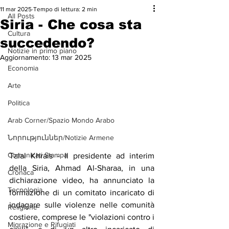
11 mar 2025
Tempo di lettura: 2 min
All Posts
Siria - Che cosa sta
Cultura
succedendo?
Notizie in primo piano
Aggiornamento:
13 mar 2025
Economia
Arte
Politica
Arab Corner/Spazio Mondo Arabo
Նորություններ/Notizie Armene
Comunicati Stampa
Talal Khrais - Il presidente ad interim 
della Siria, Ahmad Al-Sharaa, in una 
Cronaca
dichiarazione video, ha annunciato la 
Tecnologia
formazione di un comitato incaricato di 
indagare sulle violenze nelle comunità 
Religione
costiere, comprese le "violazioni contro i 
Migrazione e Rifugiati