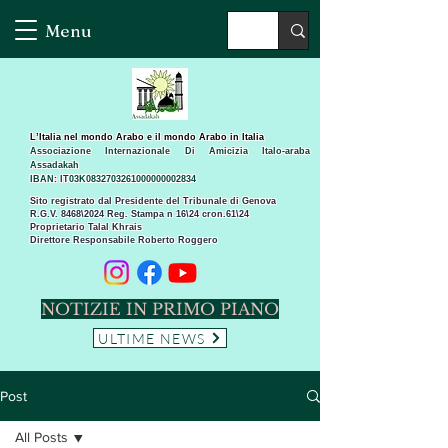
Menu
L’Italia nel mondo Arabo e il mondo Arabo in Italia
Associazione Internazionale Di Amicizia Italo-araba
Assadakah
IBAN: IT03K0832703261000000002834
Sito registrato dal Presidente del Tribunale di Genova
R.G.V. 8468\2024 Reg. Stampa n 16\24 cron.61\24 ​
Proprietario Talal Khrais
Direttore Responsabile Roberto Roggero
NOTIZIE IN PRIMO PIANO
ULTIME NEWS
Post
All Posts