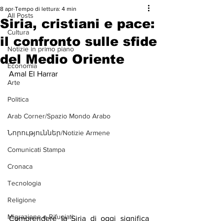
8 apr
Tempo di lettura: 4 min
All Posts
Siria, cristiani e pace:
Cultura
il confronto sulle sfide
Notizie in primo piano
del Medio Oriente
Economia
Amal El Harrar
Arte
Politica
Arab Corner/Spazio Mondo Arabo
Նորություններ/Notizie Armene
Comunicati Stampa
Cronaca
Tecnologia
Religione
Migrazione e Rifugiati
Comprendere la Siria di oggi significa 