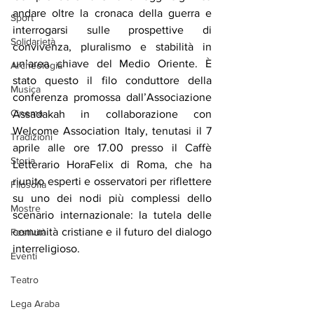
andare oltre la cronaca della guerra e 
Sport
interrogarsi sulle prospettive di 
Solidarietà
convivenza, pluralismo e stabilità in 
un’area chiave del Medio Oriente. È 
Archeologia
stato questo il filo conduttore della 
Musica
conferenza promossa dall’Associazione 
Cinema
Assadakah in collaborazione con 
Welcome Association Italy, tenutasi il 7 
Tradizioni
aprile alle ore 17.00 presso il Caffè 
Storia
Letterario HoraFelix di Roma, che ha 
riunito esperti e osservatori per riflettere 
Filosofia
su uno dei nodi più complessi dello 
Mostre
scenario internazionale: la tutela delle 
comunità cristiane e il futuro del dialogo 
Festività
interreligioso.
Eventi
Teatro
Lega Araba