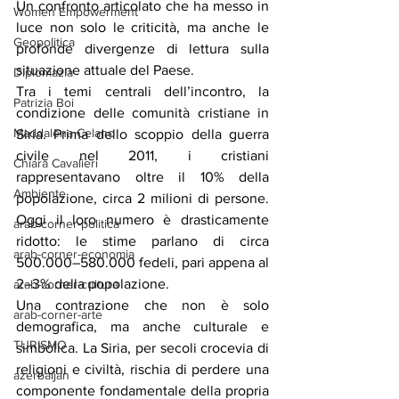
Un confronto articolato che ha messo in 
Women Empowerment
luce non solo le criticità, ma anche le 
Geopolitica
profonde divergenze di lettura sulla 
situazione attuale del Paese.
Diplomazia
Tra i temi centrali dell’incontro, la 
Patrizia Boi
condizione delle comunità cristiane in 
Maddalena Celano
Siria. Prima dello scoppio della guerra 
civile nel 2011, i cristiani 
Chiara Cavalieri
rappresentavano oltre il 10% della 
Ambiente
popolazione, circa 2 milioni di persone. 
Oggi il loro numero è drasticamente 
arab-corner-politica
ridotto: le stime parlano di circa 
arab-corner-economia
500.000–580.000 fedeli, pari appena al 
2–3% della popolazione.
arab-corner-cultura
Una contrazione che non è solo 
arab-corner-arte
demografica, ma anche culturale e 
TURISMO
simbolica. La Siria, per secoli crocevia di 
religioni e civiltà, rischia di perdere una 
azerbaijan
componente fondamentale della propria 