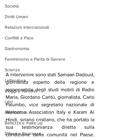
Società
Diritti Umani
Relazioni Internazionali
Conflitti e Pace
Gastronomia
Femminismo e Parità di Genere
Scienza
A intervenire sono stati Samaan Dadoud, 
Letteratura
giornalista esperto della regione e 
responsabile degli studi mobili di Radio 
Viaggi e Turismo
Maria, Giordano Cantù, giornalista, Carlo 
Libri
Palumbo, vice segretario nazionale di 
Welcome Association Italy e Karam Al 
Architettura
Hindi, siriano cristiano, che ha portato la 
Bellezza e make up
sua testimonianza diretta sulla 
Difesa e Sicurezza
condizione delle comunità nel Paese. 