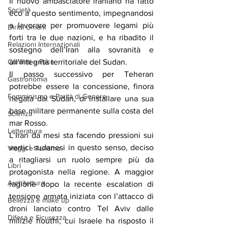
Il
 nuovo ambasciatore iraniano ha fatto 
Società
eco a questo sentimento, impegnandosi 
a lavorare per promuovere legami più 
Diritti Umani
forti tra le due nazioni, e ha ribadito il 
Relazioni Internazionali
sostegno dell’Iran alla sovranità e 
all’integrità territoriale del Sudan.
Conflitti e Pace
Il passo successivo per Teheran 
Gastronomia
potrebbe essere la concessione, finora 
Femminismo e Parità di Genere
negata dal Sudan
, di installare una sua 
base militare permanente sulla costa del 
Scienza
mar Rosso.
Letteratura
L’Iran da mesi sta facendo pressioni sui 
vertici sudanesi in questo senso, deciso 
Viaggi e Turismo
a ritagliarsi un ruolo sempre più da 
Libri
protagonista nella regione. A maggior 
Architettura
ragione dopo la recente escalation di 
tensione armata iniziata con l’attacco di 
Bellezza e make up
droni lanciato contro Tel Aviv dalle 
Difesa e Sicurezza
milizie houthi, cui 
Israele ha risposto
 il 