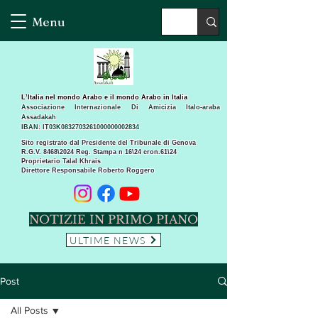
Menu
L’Italia nel mondo Arabo e il mondo Arabo in Italia
Associazione Internazionale Di Amicizia Italo-araba
Assadakah
IBAN: IT03K0832703261000000002834
Sito registrato dal Presidente del Tribunale di Genova
R.G.V. 8468\2024 Reg. Stampa n 16\24 cron.61\24 ​
Proprietario Talal Khrais
Direttore Responsabile Roberto Roggero
NOTIZIE IN PRIMO PIANO
ULTIME NEWS
Post
All Posts