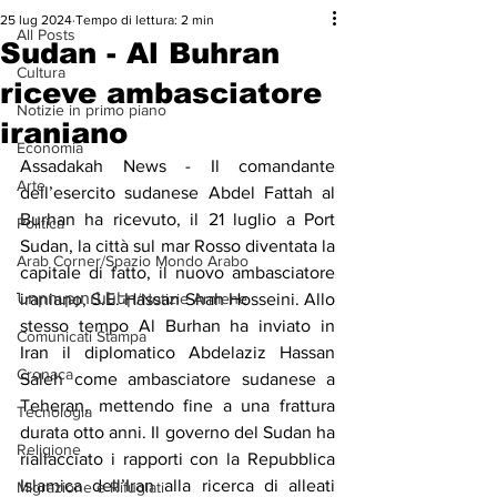
25 lug 2024
Tempo di lettura: 2 min
All Posts
Sudan - Al Buhran
Cultura
riceve ambasciatore
Notizie in primo piano
iraniano
Economia
Assadakah News - Il comandante 
Arte
dell’esercito sudanese Abdel Fattah al 
Burhan ha ricevuto, il 21 luglio a Port 
Politica
Sudan, la città sul mar Rosso diventata la 
Arab Corner/Spazio Mondo Arabo
capitale di fatto, il nuovo ambasciatore 
Նորություններ/Notizie Armene
iraniano, S.E. Hassan Shah Hosseini. Allo 
stesso tempo Al Burhan ha inviato in 
Comunicati Stampa
Iran il diplomatico Abdelaziz Hassan 
Cronaca
Saleh come ambasciatore sudanese a 
Teheran, mettendo fine a una frattura 
Tecnologia
durata otto anni. Il governo del Sudan ha 
Religione
riallacciato i rapporti con la Repubblica 
Islamica dell’Iran alla ricerca di alleati 
Migrazione e Rifugiati