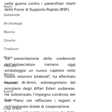
nella guerra contro i paramilitari ribelli 
Sport
delle Forze di Supporto Rapido (RSF).
Solidarietà
Archeologia
Musica
Cinema
Tradizioni
Storia
"La presentazione delle credenziali 
dell'ambasciatore iraniano oggi 
Filosofia
simboleggia un nuovo capitolo nelle 
Mostre
nostre relazioni bilaterali", ha affermato 
Hussein Al-Amin, sottosegretario del 
Festività
ministero degli Affari Esteri sudanese. 
Eventi
Ha sottolineato l’impegno condiviso dei 
Teatro
due Paesi nel rafforzare i legami e 
nell’esplorare strade di cooperazione.
Lega Araba