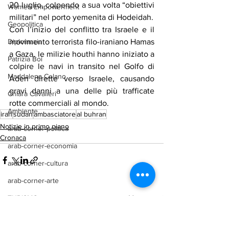
20 luglio, colpendo a sua volta “obiettivi 
Women Empowerment
militari” nel porto yemenita di Hodeidah.
Geopolitica
Con l’inizio del conflitto tra Israele e il 
movimento terrorista filo-iraniano Hamas 
Diplomazia
a Gaza, le milizie houthi hanno iniziato a 
Patrizia Boi
colpire le navi in transito
 nel Golfo di 
Maddalena Celano
Aden dirette verso Israele, causando 
gravi danni a una delle più trafficate 
Chiara Cavalieri
rotte commerciali al mondo.
Ambiente
iran
sudan
ambasciatore
al buhran
Notizie in primo piano
arab-corner-politica
Cronaca
arab-corner-economia
arab-corner-cultura
arab-corner-arte
Mostra tutti
TURISMO
Post recenti
azerbaijan