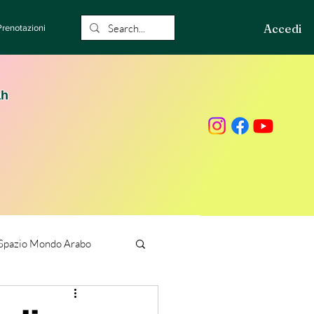
Accedi
Prenotazioni
ah
Spazio Mondo Arabo
ione