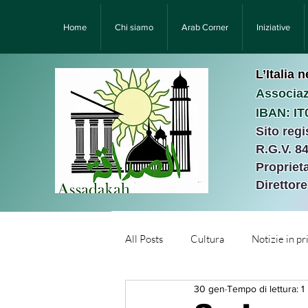
Home
Chi siamo
Arab Corner
Iniziative
L’Italia 
Associaz
IBAN: I
Sito reg
R.G.V. 8
Proprieta
Direttor
All Posts
Cultura
Notizie in p
30 gen
Tempo di lettura: 1
Նորություններ/Notizie Armen