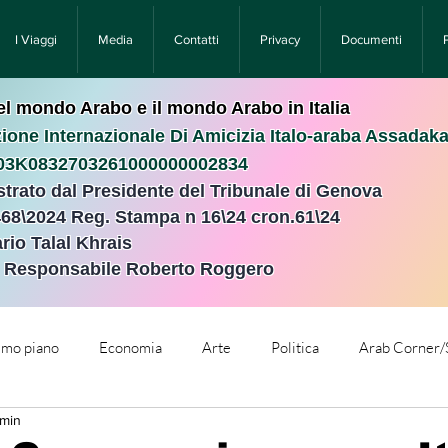
I Viaggi
Media
Contatti
Privacy
Documenti
nel mondo Arabo e il mondo Arabo in Italia
ione Internazionale Di Amicizia Italo-araba Assadak
T03K0832703261000000002834
istrato dal Presidente del Tribunale di Genova
468\2024 Reg. Stampa n 16\24 cron.61\24 ​
rio Talal Khrais
e Responsabile Roberto Roggero
rimo piano
Economia
Arte
Politica
Arab Corner/
 min
e
Comunicati Stampa
Cronaca
Tecnologia
Relig