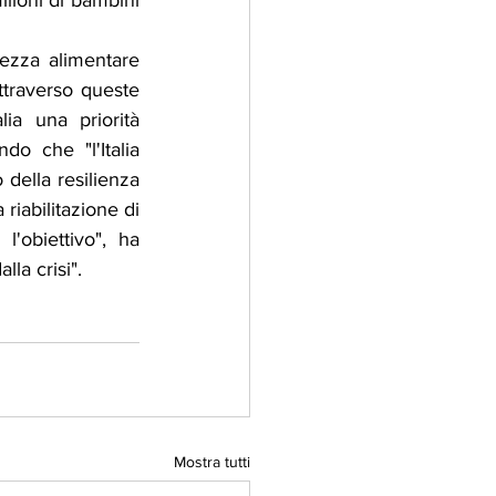
lioni di bambini 
ezza alimentare 
ttraverso queste 
ia una priorità 
o che "l'Italia 
 della resilienza 
riabilitazione di 
obiettivo", ha 
lla crisi".
Mostra tutti