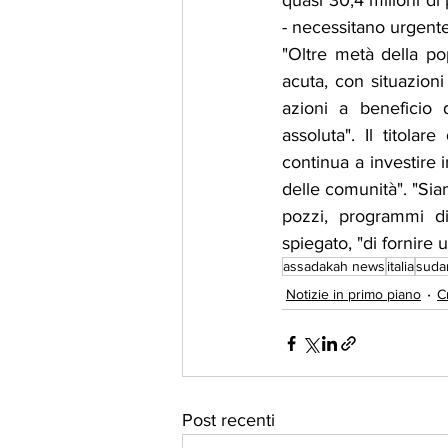
quasi 30,4 milioni di 
- necessitano urgent
"Oltre metà della po
acuta, con situazioni
azioni a beneficio d
assoluta". Il titola
continua a investire i
delle comunità". "Siam
pozzi, programmi di
spiegato, "di fornire 
assadakah news
italia
suda
Notizie in primo piano
C
Post recenti