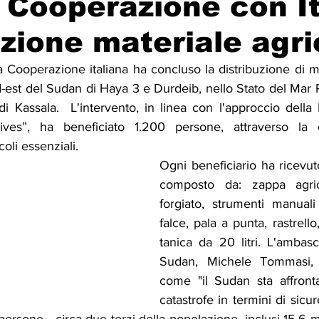
 Cooperazione con It
uzione materiale agri
Solidarietà
Archeologia
Musica
Cinema
Tr
Cooperazione italiana ha concluso la distribuzione di mat
rd-est del Sudan di Haya 3 e Durdeib, nello Stato del Mar R
tà
Eventi
Teatro
Lega Araba
Società
Dirit
di Kassala.  L'intervento, in linea con l'approccio dell
lives”, ha beneficiato 1.200 persone, attraverso la di
oli essenziali.
itti e Pace
Gastronomia
Ogni beneficiario ha ricevuto
composto da: zappa agric
forgiato, strumenti manuali
falce, pala a punta, rastrello,
tanica da 20 litri. L'ambascia
Sudan, Michele Tommasi, h
come "il Sudan sta affront
catastrofe in termini di sicur