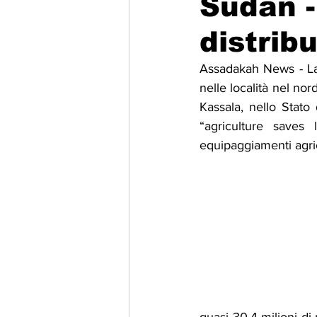
Sudan -
distrib
Migrazione e Rifugiati
Sport
Assadakah News - La 
nelle località nel no
Filosofia
Mostre
Festivi
Kassala, nello Stato 
“agriculture saves 
equipaggiamenti agric
Relazioni Internazionali
Confl