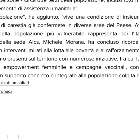
persone - circa due terzi della popolazione, inclusi 15,6 mi
emente di assistenza umanitaria".
polazione", ha aggiunto, "vive una condizione di insicur
 di carestia già confermate in diverse aree del Paese. A
ella popolazione più vulnerabile rappresenta per l'Ital
re della sede Aics, Michele Morana, ha concluso ricordand
n interventi mirati alla lotta alla povertà e al rafforzamento
o presenti sul territorio con numerose iniziative, tra cui la 
 empowerment femminile e campagne vaccinali, con l'
un supporto concreto e integrato alla popolazione colpita da
n
aiuti umanitari
ronaca