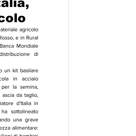
alia,
colo
adizioni
Storia
eriale agricolo 
osso, e in Rural 
ti Umani
a Banca Mondiale 
stribuzione di 
 un kit basilare 
ola in acciaio 
 per la semina, 
 ascia da taglio, 
tore d'Italia in 
a sottolineato 
ando una grave 
ezza alimentare: 