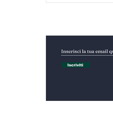
Egitto - Scoperta la
tomba di Thutmose II
Iscriviti alla nostra Ne
Iscriviti