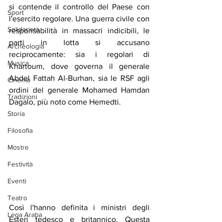
si contende il controllo del Paese con 
Sport
l'esercito regolare. Una guerra civile con 
Solidarietà
responsabilità in massacri indicibili, le 
parti in lotta si accusano 
Archeologia
reciprocamente: sia i regolari di 
Musica
Khartoum, dove governa il generale 
Abdel Fattah Al-Burhan, sia le RSF agli 
Cinema
ordini del generale Mohamed Hamdan 
Tradizioni
Dagalo, più noto come Hemedti.
Storia
Filosofia
Mostre
Festività
Eventi
Teatro
Così l'hanno definita i ministri degli 
Lega Araba
Esteri tedesco e britannico. Questa 