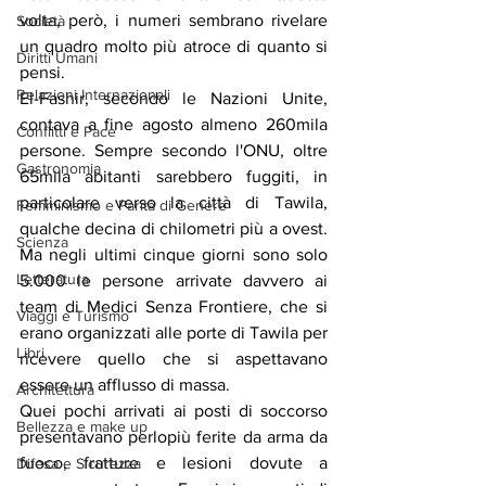
volta, però, i numeri sembrano rivelare 
Società
un quadro molto più atroce di quanto si 
Diritti Umani
pensi.
Relazioni Internazionali
El-Fashir, secondo le Nazioni Unite, 
contava a fine agosto almeno 260mila 
Conflitti e Pace
persone. Sempre secondo l'ONU, oltre 
Gastronomia
65mila abitanti sarebbero fuggiti, in 
particolare verso la città di Tawila, 
Femminismo e Parità di Genere
qualche decina di chilometri più a ovest. 
Scienza
Ma negli ultimi cinque giorni sono solo 
Letteratura
5.000 le persone arrivate davvero ai 
team di Medici Senza Frontiere, che si 
Viaggi e Turismo
erano organizzati alle porte di Tawila per 
Libri
ricevere quello che si aspettavano 
essere un afflusso di massa.
Architettura
Quei pochi arrivati ai posti di soccorso 
Bellezza e make up
presentavano perlopiù ferite da arma da 
fuoco, fratture e lesioni dovute a 
Difesa e Sicurezza