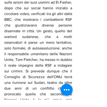
sulle azioni dei suoi uomini ad El-Fasher, 
dopo che sui social hanno iniziato a 
circolare video, verificati tra gli altri dalla 
BBC, che mostrano i combattenti RSF 
che giustiziavano diverse persone 
disarmate in città. Un gesto, quello del 
warlord sudanese, che a molti 
osservatori è parso un mero tentativo, 
solo formale, di autoassoluzione: anche 
il responsabile umanitario delle Nazioni 
Unite, Tom Fletcher, ha messo in dubbio 
il reale impegno delle RSF a indagare 
sui crimini. Si prevede dunque che il 
Consiglio di Sicurezza dell'ONU terrà 
una riunione sul Sudan, teatro da oltre 
due anni di un conflitto che ha 
provocato quella che secondo le 
Nazioni Unite è la più grave crisi 
umanitaria del mondo. Il Regno Unito 