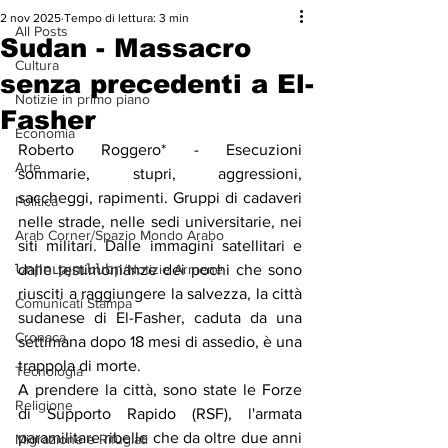
2 nov 2025
Tempo di lettura: 3 min
All Posts
Sudan - Massacro
Cultura
senza precedenti a El-
Notizie in primo piano
Fasher
Economia
Roberto Roggero* - Esecuzioni 
Arte
sommarie, stupri, aggressioni, 
saccheggi, rapimenti. Gruppi di cadaveri 
Politica
nelle strade, nelle sedi universitarie, nei 
Arab Corner/Spazio Mondo Arabo
siti militari. Dalle immagini satellitari e 
Նորություններ/Notizie Armene
dalle testimonianze dei pochi che sono 
riusciti a raggiungere la salvezza, la città 
Comunicati Stampa
sudanese di El-Fasher, caduta da una 
Cronaca
settimana dopo 18 mesi di assedio, è una 
trappola di morte.
Tecnologia
A prendere la città, sono state le Forze 
Religione
di Supporto Rapido (RSF), l'armata 
paramilitare ribelle che da oltre due anni 
Migrazione e Rifugiati