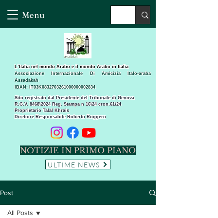
Menu
L’Italia nel mondo Arabo e il mondo Arabo in Italia
Associazione Internazionale Di Amicizia Italo-araba
Assadakah
IBAN: IT03K0832703261000000002834
Sito registrato dal Presidente del Tribunale di Genova
R.G.V. 8468\2024 Reg. Stampa n 16\24 cron.61\24 ​
Proprietario Talal Khrais
Direttore Responsabile Roberto Roggero
NOTIZIE IN PRIMO PIANO
ULTIME NEWS
Post
All Posts