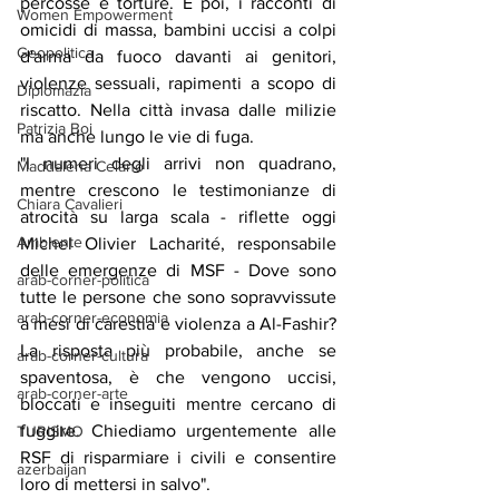
percosse e torture. E poi, i racconti di 
Women Empowerment
omicidi di massa, bambini uccisi a colpi 
Geopolitica
d'arma da fuoco davanti ai genitori, 
violenze sessuali, rapimenti a scopo di 
Diplomazia
riscatto. Nella città invasa dalle milizie 
Patrizia Boi
ma anche lungo le vie di fuga.
"I numeri degli arrivi non quadrano, 
Maddalena Celano
mentre crescono le testimonianze di 
Chiara Cavalieri
atrocità su larga scala - riflette oggi 
Ambiente
Michel Olivier Lacharité, responsabile 
delle emergenze di MSF - Dove sono 
arab-corner-politica
tutte le persone che sono sopravvissute 
arab-corner-economia
a mesi di carestia e violenza a Al-Fashir? 
La risposta più probabile, anche se 
arab-corner-cultura
spaventosa, è che vengono uccisi, 
arab-corner-arte
bloccati e inseguiti mentre cercano di 
fuggire. Chiediamo urgentemente alle 
TURISMO
RSF di risparmiare i civili e consentire 
azerbaijan
loro di mettersi in salvo".