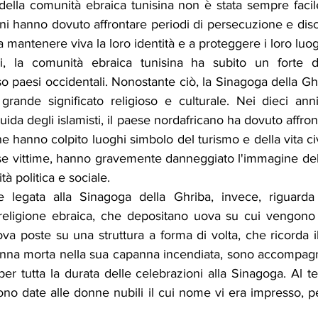
della comunità ebraica tunisina non è stata sempre facil
isini hanno dovuto affrontare periodi di persecuzione e dis
 mantenere viva la loro identità e a proteggere i loro luogh
i, la comunità ebraica tunisina ha subito un forte d
o paesi occidentali. Nonostante ciò, la Sinagoga della Gh
rande significato religioso e culturale. Nei dieci anni 
guida degli islamisti, il paese nordafricano ha dovuto affron
che hanno colpito luoghi simbolo del turismo e della vita civil
rse vittime, hanno gravemente danneggiato l'immagine de
ità politica e sociale.
ne legata alla Sinagoga della Ghriba, invece, riguarda
eligione ebraica, che depositano uova su cui vengono sc
uova poste su una struttura a forma di volta, che ricorda il
onna morta nella sua capanna incendiata, sono accompagn
r tutta la durata delle celebrazioni alla Sinagoga. Al t
no date alle donne nubili il cui nome vi era impresso, pe