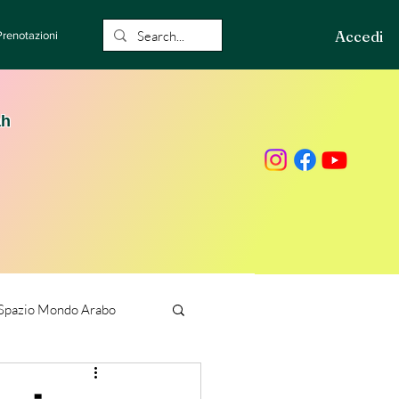
Accedi
Prenotazioni
ah
Spazio Mondo Arabo
ione