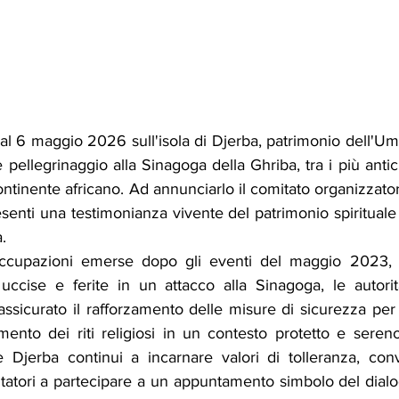
e al 6 maggio 2026 sull'isola di Djerba, patrimonio dell'Um
le pellegrinaggio alla Sinagoga della Ghriba, tra i più anti
continente africano. Ad annunciarlo il comitato organizzator
enti una testimonianza vivente del patrimonio spirituale e
.
occupazioni emerse dopo gli eventi del maggio 2023, 
ccise e ferite in un attacco alla Sinagoga, le autorità
ssicurato il rafforzamento delle misure di sicurezza per
ento dei riti religiosi in un contesto protetto e sereno
e Djerba continui a incarnare valori di tolleranza, con
sitatori a partecipare a un appuntamento simbolo del dialog