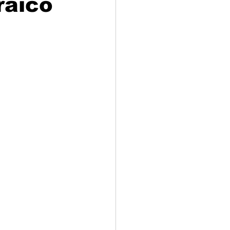
raico
adizioni
Storia
ti Umani