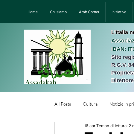
Home
Chi siamo
Arab Corner
Iniziative
L’Italia 
Associaz
IBAN: I
Sito reg
R.G.V. 8
Proprieta
Direttor
All Posts
Cultura
Notizie in p
16 apr
Tempo di lettura: 2 
Նորություններ/Notizie Armen