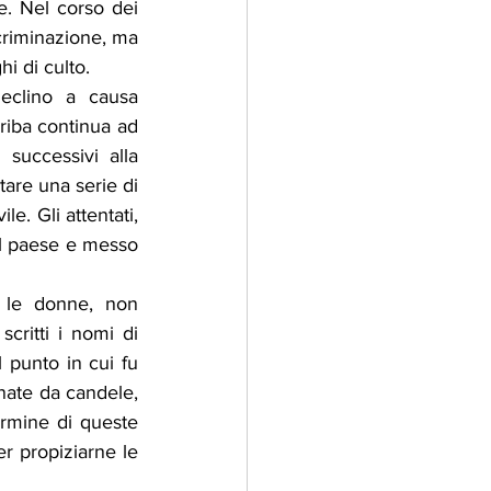
e. Nel corso dei 
criminazione, ma 
i di culto.
eclino a causa 
riba continua ad 
successivi alla 
tare una serie di 
e. Gli attentati, 
l paese e messo 
 le donne, non 
ritti i nomi di 
 punto in cui fu 
ate da candele, 
ermine di queste 
r propiziarne le 