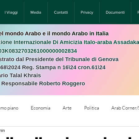
I Viaggi
Media
Contatti
Privacy
Documenti
nel mondo Arabo e il mondo Arabo in Italia
ione Internazionale Di Amicizia Italo-araba Assadak
T03K0832703261000000002834
istrato dal Presidente del Tribunale di Genova
468\2024 Reg. Stampa n 16\24 cron.61\24 ​
rio Talal Khrais
e Responsabile Roberto Roggero
rimo piano
Economia
Arte
Politica
Arab Corner/
min
e
Comunicati Stampa
Cronaca
Tecnologia
Relig