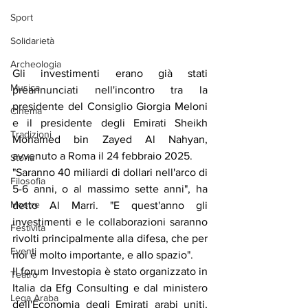
Sport
Solidarietà
Archeologia
Gli investimenti erano già stati 
Musica
preannunciati nell'incontro tra la 
presidente del Consiglio Giorgia Meloni 
Cinema
e il presidente degli Emirati Sheikh 
Tradizioni
Mohamed bin Zayed Al Nahyan, 
avvenuto a Roma il 24 febbraio 2025.
Storia
"Saranno 40 miliardi di dollari nell'arco di 
Filosofia
5-6 anni, o al massimo sette anni", ha 
Mostre
detto Al Marri. "E quest'anno gli 
investimenti e le collaborazioni saranno 
Festività
rivolti principalmente alla difesa, che per 
Eventi
noi è molto importante, e allo spazio".
Il forum Investopia è stato organizzato in 
Teatro
Italia da Efg Consulting e dal ministero 
Lega Araba
dell'Economia degli Emirati arabi uniti, 