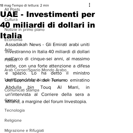
18 mag
Tempo di lettura: 2 min
All Posts
UAE - Investimenti per
Cultura
40 miliardi di dollari in
Notizie in primo piano
Italia
Economia
Assadakah News - Gli Emirati arabi uniti 
Arte
investiranno in Italia 40 miliardi di dollari 
nell'arco di cinque-sei anni, al massimo 
Politica
sette, con una forte attenzione a difesa 
Arab Corner/Spazio Mondo Arabo
e spazio. Lo ha detto il ministro 
Նորություններ/Notizie Armene
dell'Economia e del Turismo emiratino 
Abdulla bin Touq Al Marri, in 
Comunicati Stampa
un'intervista al Corriere della sera a 
Cronaca
Milano, a margine del forum Investopia.
Tecnologia
Religione
Migrazione e Rifugiati