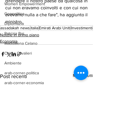
difendere il nostro paese da qualcosa in 
Women Empowerment
cui non eravamo coinvolti e con cui non 
Geopolitica
avevamo nulla a che fare", ha aggiunto il 
ministro.
Diplomazia
assadakah news
italia
Emirati Arabi Uniti
Investimenti
Patrizia Boi
Notizie in primo piano
Economia
Maddalena Celano
Chiara Cavalieri
Ambiente
arab-corner-politica
Mostra tutti
Post recenti
arab-corner-economia
arab-corner-cultura
arab-corner-arte
TURISMO
azerbaijan