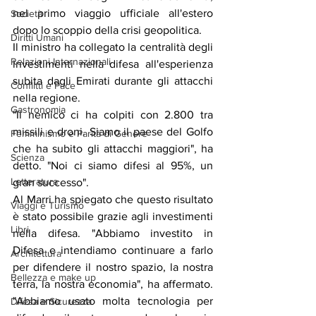
nel primo viaggio ufficiale all'estero 
Società
dopo lo scoppio della crisi geopolitica.
Diritti Umani
Il ministro ha collegato la centralità degli 
Relazioni Internazionali
investimenti nella difesa all'esperienza 
subita dagli Emirati durante gli attacchi 
Conflitti e Pace
nella regione.
Gastronomia
"Il nemico ci ha colpiti con 2.800 tra 
missili e droni. Siamo il paese del Golfo 
Femminismo e Parità di Genere
che ha subito gli attacchi maggiori", ha 
Scienza
detto. "Noi ci siamo difesi al 95%, un 
Letteratura
gran successo".
Al Marri ha spiegato che questo risultato 
Viaggi e Turismo
è stato possibile grazie agli investimenti 
Libri
nella difesa. "Abbiamo investito in 
Difesa e intendiamo continuare a farlo 
Architettura
per difendere il nostro spazio, la nostra 
Bellezza e make up
terra, la nostra economia", ha affermato. 
"Abbiamo usato molta tecnologia per 
Difesa e Sicurezza