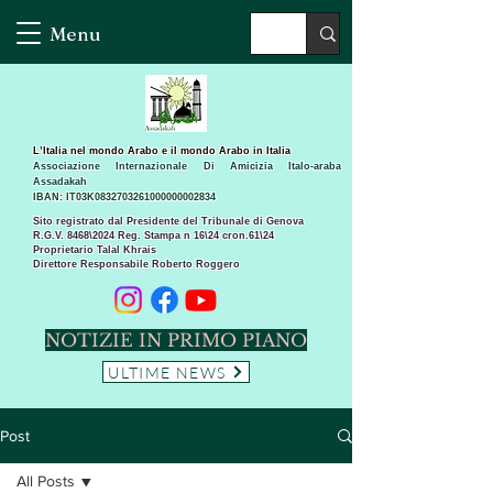
Menu
L’Italia nel mondo Arabo e il mondo Arabo in Italia
Associazione Internazionale Di Amicizia Italo-araba
Assadakah
IBAN: IT03K0832703261000000002834
Sito registrato dal Presidente del Tribunale di Genova
R.G.V. 8468\2024 Reg. Stampa n 16\24 cron.61\24 ​
Proprietario Talal Khrais
Direttore Responsabile Roberto Roggero
NOTIZIE IN PRIMO PIANO
ULTIME NEWS
Post
All Posts