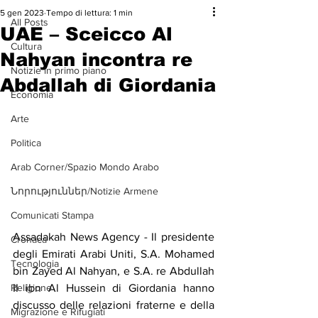
5 gen 2023
Tempo di lettura: 1 min
All Posts
UAE – Sceicco Al
Cultura
Nahyan incontra re
Notizie in primo piano
Abdallah di Giordania
Economia
Arte
Politica
Arab Corner/Spazio Mondo Arabo
Նորություններ/Notizie Armene
Comunicati Stampa
Assadakah News Agency - Il presidente 
Cronaca
degli Emirati Arabi Uniti, S.A. Mohamed 
Tecnologia
bin Zayed Al Nahyan, e S.A. re Abdullah 
II ibn Al Hussein di Giordania hanno 
Religione
discusso delle relazioni fraterne e della 
Migrazione e Rifugiati