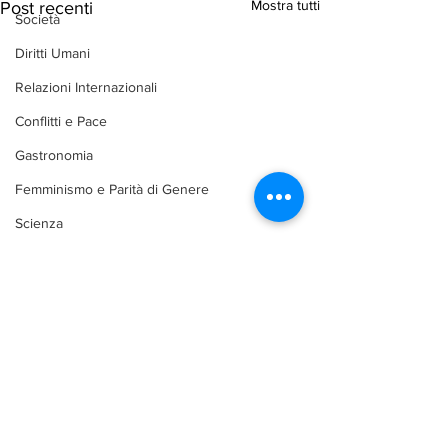
Mostra tutti
Post recenti
Società
Diritti Umani
Relazioni Internazionali
Conflitti e Pace
Gastronomia
Femminismo e Parità di Genere
Scienza
Letteratura
Viaggi e Turismo
Libri
Architettura
Commenti
Bellezza e make up
Difesa e Sicurezza