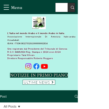
Menu
L’Italia nel mondo Arabo e il mondo Arabo in Italia
Associazione Internazionale Di Amicizia Italo-araba
Assadakah
IBAN: IT03K0832703261000000002834
Sito registrato dal Presidente del Tribunale di Genova
R.G.V. 8468\2024 Reg. Stampa n 16\24 cron.61\24 ​
Proprietario Talal Khrais
Direttore Responsabile Roberto Roggero
NOTIZIE IN PRIMO PIANO
ULTIME NEWS
Post
All Posts