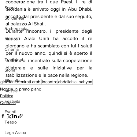
cooperazione tra i due Paesi. Il re di 
Sport
Giordania è arrivato oggi in Abu Dhabi, 
accolto dal presidente e dal suo seguito, 
Solidarietà
al palazzo Al Shati.
Archeologia
Durante l'incontro, il presidente degli 
Emirati Arabi Uniti ha accolto il re 
Musica
giordano e ha scambiato con lui i saluti 
Cinema
per il nuovo anno, quindi si è aperto il 
Tradizioni
colloquio, incentrato sulla cooperazione 
bilaterale e sulle iniziative per la 
Storia
stabilizzazione e la pace nella regione.
Filosofia
giordania
emirati arabi
incontro
abdallah
al nahyan
Notizie in primo piano
Mostre
Politica
Festività
Cronaca
Eventi
Teatro
Lega Araba