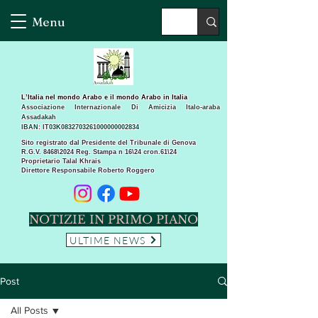
Menu
L’Italia nel mondo Arabo e il mondo Arabo in Italia
Associazione Internazionale Di Amicizia Italo-araba
Assadakah
IBAN: IT03K0832703261000000002834
Sito registrato dal Presidente del Tribunale di Genova
R.G.V. 8468\2024 Reg. Stampa n 16\24 cron.61\24 ​
Proprietario Talal Khrais
Direttore Responsabile Roberto Roggero
NOTIZIE IN PRIMO PIANO
ULTIME NEWS
Post
All Posts