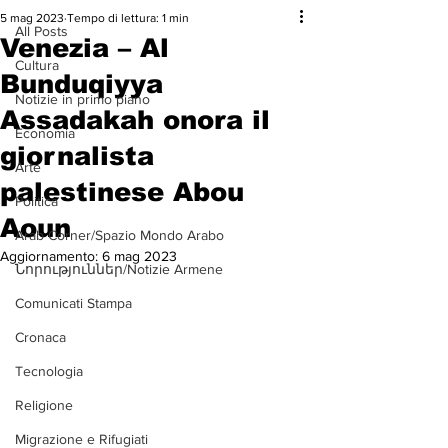
5 mag 2023
Tempo di lettura: 1 min
All Posts
Venezia – Al
Cultura
Bunduqiyya
Notizie in primo piano
Assadakah onora il
Economia
giornalista
Arte
palestinese Abou
Politica
Aoun
Arab Corner/Spazio Mondo Arabo
Aggiornamento:
6 mag 2023
Նորություններ/Notizie Armene
Comunicati Stampa
Cronaca
Tecnologia
Religione
Migrazione e Rifugiati