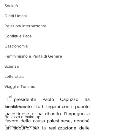
Società
Diritti Umani
Relazioni Internazionali
Conflitti e Pace
Gastronomia
Femminismo e Parità di Genere
Scienza
Letteratura
Viaggi e Turismo
Libri
Il presidente Paolo Capuzzo ha 
riconfermato i forti legami con il popolo 
Architettura
palestinese e ha ribadito l’impegno a 
Bellezza e make up
favore della causa palestinese, nonché 
Difesa e Sicurezza
un augurio per la realizzazione delle 