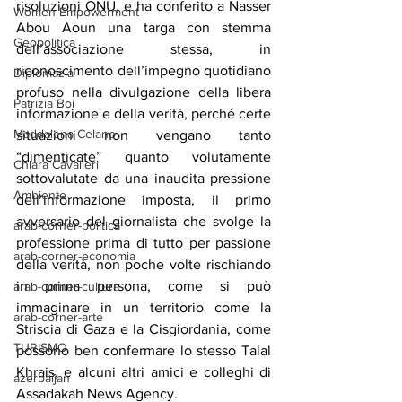
risoluzioni ONU, e ha conferito a Nasser 
Women Empowerment
Abou Aoun una targa con stemma 
Geopolitica
dell’associazione stessa, in 
riconoscimento dell’impegno quotidiano 
Diplomazia
profuso nella divulgazione della libera 
Patrizia Boi
informazione e della verità, perché certe 
Maddalena Celano
situazioni non vengano tanto 
“dimenticate” quanto volutamente 
Chiara Cavalieri
sottovalutate da una inaudita pressione 
Ambiente
dell’informazione imposta, il primo 
avversario del giornalista che svolge la 
arab-corner-politica
professione prima di tutto per passione 
arab-corner-economia
della verità, non poche volte rischiando 
in prima persona, come si può 
arab-corner-cultura
immaginare in un territorio come la 
arab-corner-arte
Striscia di Gaza e la Cisgiordania, come 
TURISMO
possono ben confermare lo stesso Talal 
Khrais, e alcuni altri amici e colleghi di 
azerbaijan
Assadakah News Agency.