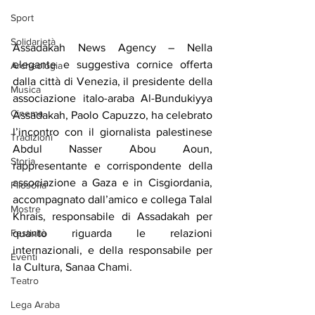
Sport
Solidarietà
Assadakah News Agency – Nella 
elegante e suggestiva cornice offerta 
Archeologia
dalla città di Venezia, il presidente della 
Musica
associazione italo-araba Al-Bundukiyya 
Cinema
Assadakah, Paolo Capuzzo, ha celebrato 
l’incontro con il giornalista palestinese 
Tradizioni
Abdul Nasser Abou Aoun, 
Storia
rappresentante e corrispondente della 
associazione a Gaza e in Cisgiordania, 
Filosofia
accompagnato dall’amico e collega Talal 
Mostre
Khrais, responsabile di Assadakah per 
Festività
quanto riguarda le relazioni 
internazionali, e della responsabile per 
Eventi
la Cultura, Sanaa Chami.
Teatro
Lega Araba