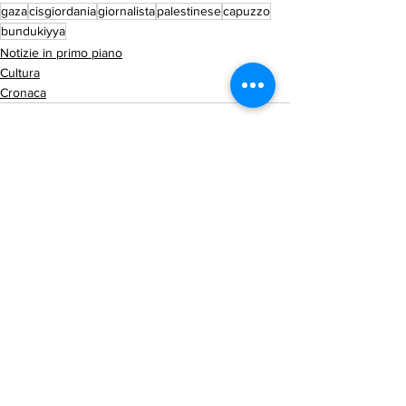
gaza
cisgiordania
giornalista
palestinese
capuzzo
bundukiyya
Notizie in primo piano
Cultura
Cronaca
Mostra tutti
Post recenti