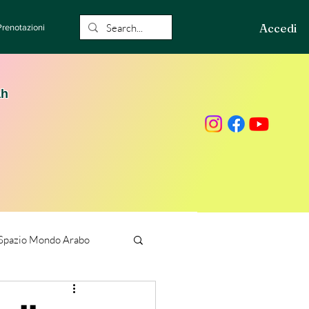
Accedi
Prenotazioni
ah
Spazio Mondo Arabo
ione