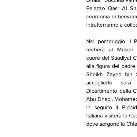
Dhabi. Successivam
Palazzo Qasr Al Sh
cerimonia di benvenut
intratterranno a collo
Nel pomeriggio il Pr
recherà al Museo N
cuore del Saadiyat Cul
alla figura del padre 
Sheikh Zayed bin S
accoglierlo sarà
Dipartimento della C
Abu Dhabi, Mohamed 
In seguito il Presi
Italiana visiterà la 
dove sorgono la Chie