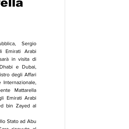
ella
adizioni
Storia
ti Umani
bblica, Sergio 
i Emirati Arabi 
arà in visita di 
Dhabi e Dubai, 
ro degli Affari 
Internazionale, 
ente Mattarella 
li Emirati Arabi 
d bin Zayed al 
llo Stato ad Abu 