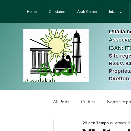
Home
Chi siamo
Arab Corner
Iniziative
L’Italia 
Associaz
IBAN: I
Sito reg
R.G.V. 8
Proprieta
Direttor
All Posts
Cultura
Notizie in p
28 gen
Tempo di lettura: 2
Նորություններ/Notizie Armen