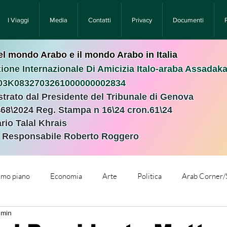
I Viaggi
Media
Contatti
Privacy
Documenti
nel mondo Arabo e il mondo Arabo in Italia
ione Internazionale Di Amicizia Italo-araba Assadak
T03K0832703261000000002834
istrato dal Presidente del Tribunale di Genova
468\2024 Reg. Stampa n 16\24 cron.61\24 ​
rio Talal Khrais
e Responsabile Roberto Roggero
rimo piano
Economia
Arte
Politica
Arab Corner/
 min
e
Comunicati Stampa
Cronaca
Tecnologia
Relig