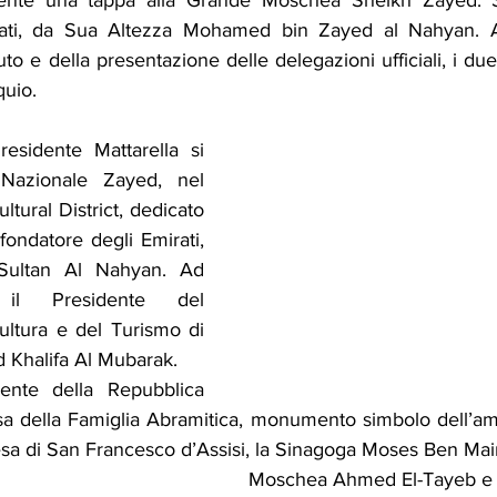
ente una tappa alla Grande Moschea Sheikh Zayed. Sa
ati, da Sua Altezza Mohamed bin Zayed al Nahyan. Al
o e della presentazione delle delegazioni ufficiali, i due 
quio.
esidente Mattarella si 
azionale Zayed, nel 
tural District, dedicato 
fondatore degli Emirati, 
ultan Al Nahyan. Ad 
 il Presidente del 
ultura e del Turismo di 
Khalifa Al Mubarak.
dente della Repubblica 
Casa della Famiglia Abramitica, monumento simbolo dell’amici
sa di San Francesco d’Assisi, la Sinagoga Moses Ben Mai
Moschea Ahmed El-Tayeb e i