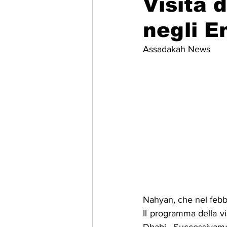
Visita 
negli E
Migrazione e Rifugiati
Sport
Assadakah News
Filosofia
Mostre
Festivi
Relazioni Internazionali
Confl
Nahyan, che nel febbr
Il programma della vi