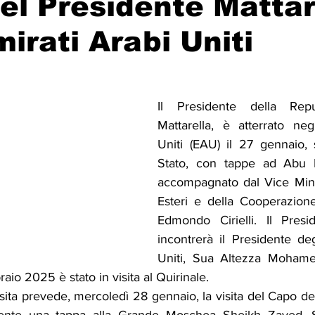
del Presidente Mattar
mirati Arabi Uniti
Solidarietà
Archeologia
Musica
Cinema
Tr
tà
Eventi
Teatro
Lega Araba
Società
Dirit
Il Presidente della Repu
Mattarella, è atterrato negl
Uniti (EAU) il 27 gennaio, s
itti e Pace
Gastronomia
Stato, con tappe ad Abu 
accompagnato dal Vice Minist
Esteri e della Cooperazione 
Edmondo Cirielli. Il Presid
incontrerà il Presidente deg
Uniti, Sua Altezza Mohame
aio 2025 è stato in visita al Quirinale.
sita prevede, mercoledì 28 gennaio, la visita del Capo de