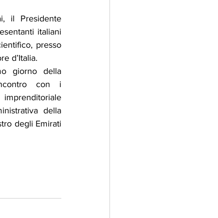
, il Presidente 
sentanti italiani 
ntifico, presso 
e d’Italia.
o giorno della 
incontro con i 
mprenditoriale 
istrativa della 
ro degli Emirati 