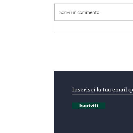
Scrivi un commento...
Hormuz - Iran e Oman
verso l’accordo
ufficiale?
Iscriviti alla nostra Ne
Iscriviti