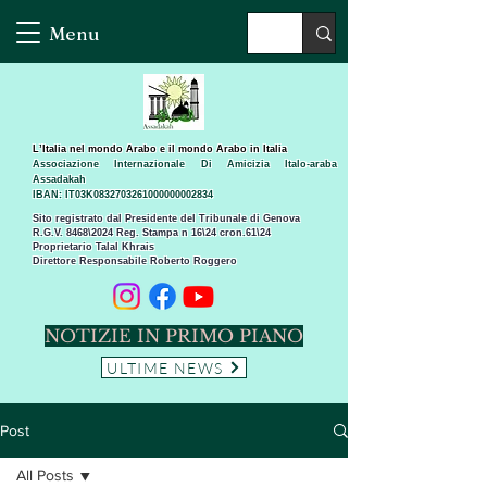
Menu
L’Italia nel mondo Arabo e il mondo Arabo in Italia
Associazione Internazionale Di Amicizia Italo-araba
Assadakah
IBAN: IT03K0832703261000000002834
Sito registrato dal Presidente del Tribunale di Genova
R.G.V. 8468\2024 Reg. Stampa n 16\24 cron.61\24 ​
Proprietario Talal Khrais
Direttore Responsabile Roberto Roggero
NOTIZIE IN PRIMO PIANO
ULTIME NEWS
Post
All Posts