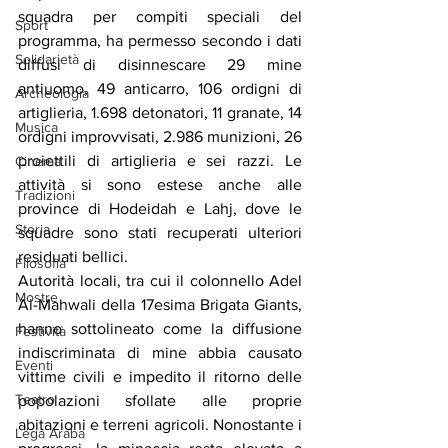
squadra per compiti speciali del 
Sport
programma, ha permesso secondo i dati 
Solidarietà
diffusi di disinnescare 29 mine 
antiuomo, 49 anticarro, 106 ordigni di 
Archeologia
artiglieria, 1.698 detonatori, 11 granate, 14 
Musica
ordigni improvvisati, 2.986 munizioni, 26 
proiettili di artiglieria e sei razzi. Le 
Cinema
attività si sono estese anche alle 
Tradizioni
province di Hodeidah e Lahj, dove le 
Storia
squadre sono stati recuperati ulteriori 
residuati bellici.
Filosofia
Autorità locali, tra cui il colonnello Adel 
Mostre
Al-Mahwali della 17esima Brigata Giants, 
hanno sottolineato come la diffusione 
Festività
indiscriminata di mine abbia causato 
Eventi
vittime civili e impedito il ritorno delle 
Teatro
popolazioni sfollate alle proprie 
abitazioni e terreni agricoli. Nonostante i 
Lega Araba