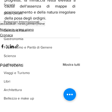
progressi, la minaccia resta elevata a 
Società
causa dell'assenza di mappe di 
posizionamento e della natura irregolare 
Diritti Umani
della posa degli ordigni.
Relazioni Internazionali
assadakah news
yemen
mine
Notizie in primo piano
Conflitti e Pace
Cronaca
Gastronomia
Femminismo e Parità di Genere
Scienza
Letteratura
Mostra tutti
Post recenti
Viaggi e Turismo
Libri
Architettura
Bellezza e make up
Difesa e Sicurezza