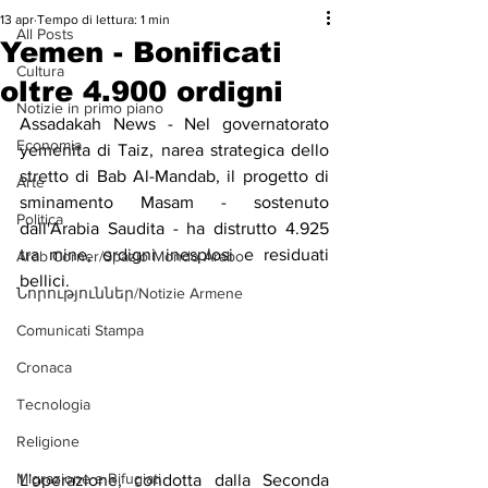
13 apr
Tempo di lettura: 1 min
All Posts
Yemen - Bonificati
Cultura
oltre 4.900 ordigni
Notizie in primo piano
Assadakah News - Nel governatorato 
Economia
yemenita di Taiz, narea strategica dello 
stretto di Bab Al-Mandab, il progetto di 
Arte
sminamento Masam - sostenuto 
Politica
dall'Arabia Saudita - ha distrutto 4.925 
tra mine, ordigni inesplosi e residuati 
Arab Corner/Spazio Mondo Arabo
bellici.
Նորություններ/Notizie Armene
Comunicati Stampa
Cronaca
Tecnologia
Religione
Migrazione e Rifugiati
L'operazione, condotta dalla Seconda 