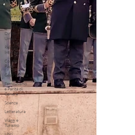
Teatro
Lega Araba
Società
Diritti
Umani
Relazioni
Internazionali
Conflitti e
Pace
Gastronomia
Femminismo
e Parità di
Genere
Scienza
Letteratura
Viaggi e
Turismo
Libri