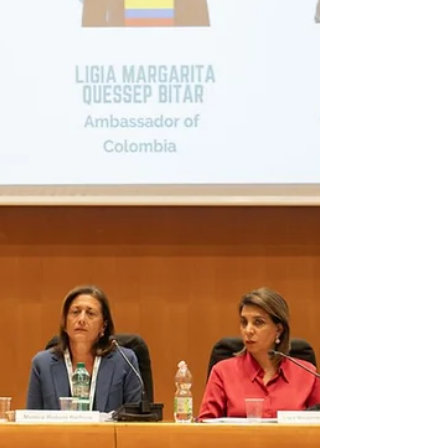
Assadakah e Lega Araba celebrano l'80°
Anniversario della Lega con una Conferenza
Internazionale a Roma. L'Associazione
Internazionale Italo Araba Assadakah, in
collaborazione con la Missione Diplomatica
della Lega degli Stati Arabi a Roma, ha l'onore
di annunciare la Conferenza Internazionale
celebrativa dell'80° Anniversario della
Fondazione della Lega degli Stati Arabi.
L'evento, intitolato “80° Anniversario della
Lega degli Stati Arabi – 80 a