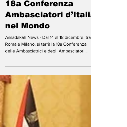
-
5 dic 2025
Tempo di lettura: 1 min
18a Conferenza
Ambasciatori d’Italia
nel Mondo
Assadakah News - Dal 14 al 18 dicembre, tra
Roma e Milano, si terrà la 18a Conferenza
delle Ambasciatrici e degli Ambasciatori
d'Italia nel mondo organizzata dalla
Farnesina. Oltre 100, anticipa il Maeci, i capi
missione che, durante i lavori,
approfondiranno il ruolo e gli strumenti con
cui la Farnesina e la sua rete diplomatico-
consolare promuovono l’immagine e i valori
del nostro Paese sulla scena internazionale.