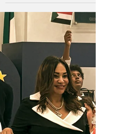
nuovi ambasciatori
italiani in Africa
Assadakah News - La Associazione
Internazionale di Amicizia Italo-Araba
Assadakah saluta e augura buon lavoro ai
nuovi ambasciatori d’Italia in Costa d’Avorio
ed Etiopia, rispettivamente Roberta di Lecce
e Sem Fabrizi. “Italia e Costa d’Avorio: Paesi
amici e partner strategici, con eccellenti
relazioni bilaterali. Il Piano Mattei offre grandi
opportunità di rafforzare ancora i legami
politici, culturali e sociali tra i nostri Paesi e
popolo e la presenza costruttiva del Siste