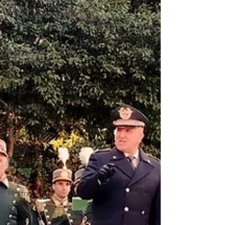
Cronaca
Tecnologia
Religione
Migrazione
e Rifugiati
Sport
Solidarietà
Archeologia
Musica
Cinema
Tradizioni
Storia
Filosofia
Mostre
Festività
Eventi