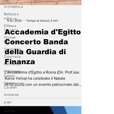
Architettura
Bellezza e
make up
Difesa e
-
Sicurezza
9 dic 2025
Tempo di lettura: 2 min
Women
Empowerment
Accademia d'Egitto -
Geopolitica
Concerto Banda
Diplomazia
della Guardia di
Patrizia Boi
Maddalena
Finanza
Celano
Chiara
L'Accademia d'Egitto a Roma (Dir. Prof.ssa
Cavalieri
Rania Yehia) ha celebrato il Natale
Ambiente
(9/12/2025) con un evento patrocinato dal
arab-
Min. Cultura Egiziano (S.E. Ahmed Hanno) e
corner-
dall'Ambasciatore (S.E. Bassam Rady). Il clou
politica