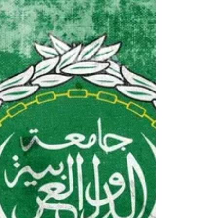
Diplomazia: 80anni
di Speranza
L'articolo copre la solenne celebrazione
dell'80° anniversario della Lega Araba
tenutasi al Parlamento Europeo a Roma,
evento organizzato da Assadakah.