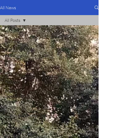
All News
All Posts
All Posts
Cultura
Notizie in
primo piano
Economia
Arte
Politica
Arab
Corner/Spazio
Mondo
Arabo
Նորություններ/Notizie
Armene
Comunicati
Stampa