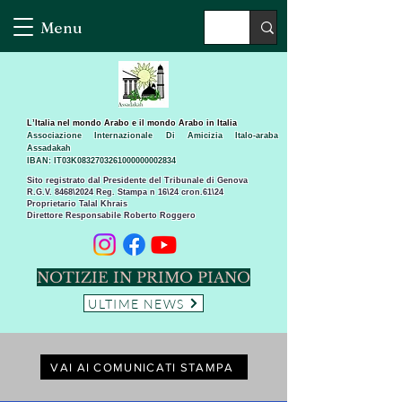
Menu
L’Italia nel mondo Arabo e il mondo Arabo in Italia
Associazione Internazionale Di Amicizia Italo-araba
Assadakah
IBAN: IT03K0832703261000000002834
Sito registrato dal Presidente del Tribunale di Genova
R.G.V. 8468\2024 Reg. Stampa n 16\24 cron.61\24 ​
Proprietario Talal Khrais
Direttore Responsabile Roberto Roggero
NOTIZIE IN PRIMO PIANO
ULTIME NEWS
VAI AI COMUNICATI STAMPA