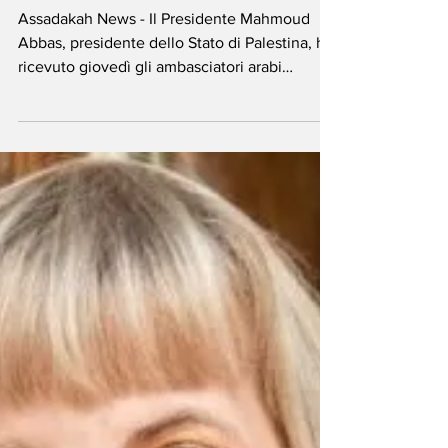
Roma - Abu Mazen
incontra la missione
della Lega Araba in
Italia
Assadakah News - Il Presidente Mahmoud
Abbas, presidente dello Stato di Palestina, ha
ricevuto giovedì gli ambasciatori arabi
accreditati in Italia. Ha informato gli
ambasciatori sulla situazione in Palestina,
inclusi gli ultimi sviluppi nella Striscia di Gaza
e in Cisgiordania, compresa Gerusalemme.
Ha discusso gli esiti degli incontri di New
York di settembre e l'emanazione della
Dichiarazione di New York, nonché gli attuali
sforzi politici e diplomatici in diverse capitali