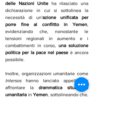
delle Nazioni Unite
 ha rilasciato una 
dichiarazione in cui si sottolinea la 
necessità di un'
azione unificata per 
porre fine al conflitto in Yemen
, 
evidenziando che, nonostante le 
tensioni regionali in aumento e i 
combattimenti in corso, 
una soluzione 
politica per la pace nel paese
 è ancora 
possibile.
Inoltre, organizzazioni umanitarie come 
Intersos 
hanno lanciato appelli per 
affrontare la 
drammatica situazione 
umanitaria
 in 
Yemen
, sottolineando che, 
dopo quasi un decennio di conflitto, 
oltre 
18 milioni di persone
 vivono in 
condizioni di insicurezza alimentare, 
con circa 
2,6 milioni di bambini 
malnutriti
.