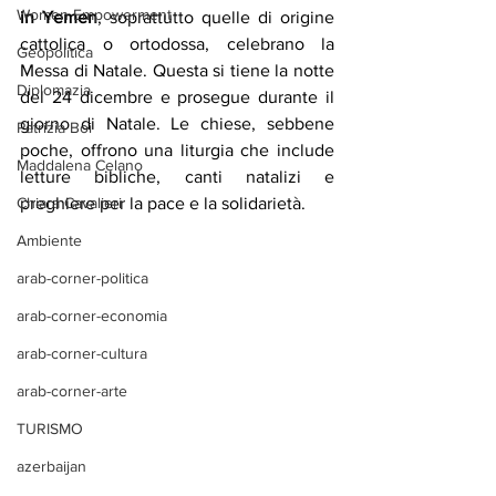
Women Empowerment
in Yemen
, soprattutto quelle di origine 
cattolica o ortodossa, celebrano la 
Geopolitica
Messa di Natale. Questa si tiene la notte 
Diplomazia
del 24 dicembre e prosegue durante il 
giorno di Natale. Le chiese, sebbene 
Patrizia Boi
poche, offrono una liturgia che include 
Maddalena Celano
letture bibliche, canti natalizi e 
Chiara Cavalieri
preghiere per la pace e la solidarietà.
Ambiente
arab-corner-politica
arab-corner-economia
arab-corner-cultura
arab-corner-arte
TURISMO
azerbaijan