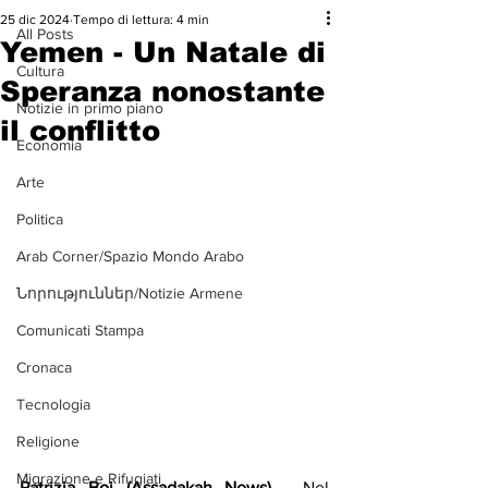
25 dic 2024
Tempo di lettura: 4 min
All Posts
Yemen - Un Natale di
Cultura
Speranza nonostante
Notizie in primo piano
il conflitto
Economia
Arte
Politica
Arab Corner/Spazio Mondo Arabo
Նորություններ/Notizie Armene
Comunicati Stampa
Cronaca
Tecnologia
Religione
Migrazione e Rifugiati
Patrizia Boi (Assadakah News) 
- Nel 