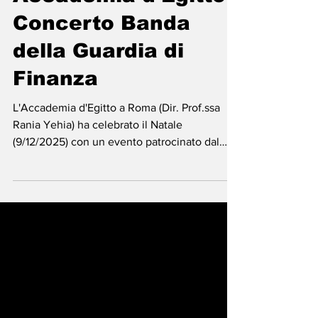
-
9 dic 2025
Tempo di lettura: 2 min
Accademia d'Egitto -
Concerto Banda
della Guardia di
Finanza
L'Accademia d'Egitto a Roma (Dir. Prof.ssa
Rania Yehia) ha celebrato il Natale
(9/12/2025) con un evento patrocinato dal
Min. Cultura Egiziano (S.E. Ahmed Hanno) e
dall'Ambasciatore (S.E. Bassam Rady). Il clou
è stato il concerto della Banda Musicale della
Guardia di Finanza, diretta dal Col. Leonardo
Laserra Ingrosso.