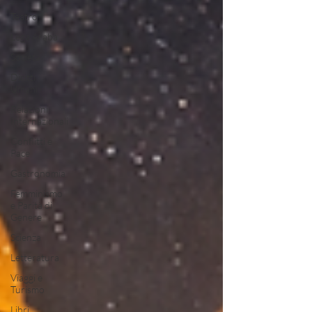
Teatro
Lega Araba
Società
Diritti
Umani
Relazioni
Internazionali
Conflitti e
Pace
Gastronomia
Femminismo
e Parità di
Genere
Scienza
Letteratura
Viaggi e
Turismo
Libri