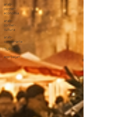
arab-
corner-
economia
arab-
corner-
cultura
arab-
corner-arte
TURISMO
azerbaijan