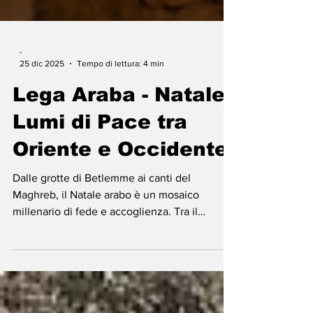
-
25 dic 2025
Tempo di lettura: 4 min
Lega Araba - Natale,
Lumi di Pace tra
Oriente e Occidente
Dalle grotte di Betlemme ai canti del
Maghreb, il Natale arabo è un mosaico
millenario di fede e accoglienza. Tra il
digiuno dei Copti in Egitto e i germogli di vita
in Libano, la festa unisce cristiani e
musulmani nel segno di Issa (Gesù). Un