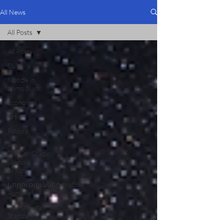
All News
All Posts
All Posts
Cultura
Notizie in
primo piano
Economia
Arte
Politica
Arab
Corner/Spazio
Mondo
Arabo
Նորություններ/Notizie
Armene
Comunicati
Stampa