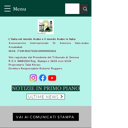
Menu
L’Italia nel mondo Arabo e il mondo Arabo in Italia
Associazione Internazionale Di Amicizia Italo-araba
Assadakah
IBAN: IT03K0832703261000000002834
Sito registrato dal Presidente del Tribunale di Genova
R.G.V. 8468\2024 Reg. Stampa n 16\24 cron.61\24 ​
Proprietario Talal Khrais
Direttore Responsabile Roberto Roggero
NOTIZIE IN PRIMO PIANO
ULTIME NEWS
VAI AI COMUNICATI STAMPA