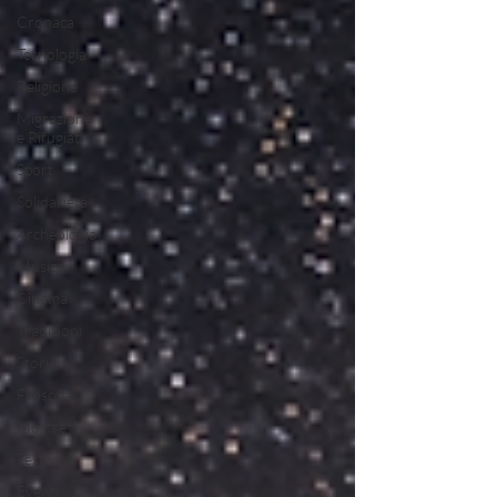
Cronaca
Tecnologia
Religione
Migrazione
e Rifugiati
Sport
Solidarietà
Archeologia
Musica
Cinema
Tradizioni
Storia
Filosofia
Mostre
Festività
Eventi