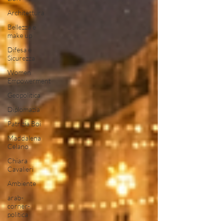
Architettura
Bellezza e
make up
Difesa e
Sicurezza
Women
Empowerment
Geopolitica
Diplomazia
Patrizia Boi
Maddalena
Celano
Chiara
Cavalieri
Ambiente
arab-
corner-
politica