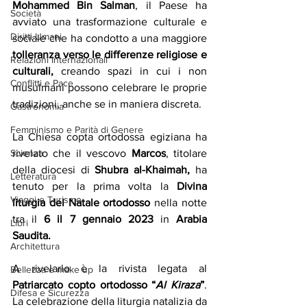
Mohammed Bin Salman
, il Paese ha 
Società
avviato una trasformazione culturale e 
Diritti Umani
sociale che ha condotto a una maggiore 
tolleranza verso le differenze religiose e 
Relazioni Internazionali
culturali, 
creando spazi in cui i non 
Conflitti e Pace
musulmani possono celebrare le proprie 
tradizioni, anche se in maniera discreta. 
Gastronomia
Femminismo e Parità di Genere
La Chiesa copta ortodossa egiziana ha 
Scienza
rivelato che il vescovo 
Marcos
, titolare 
della diocesi di 
Shubra al-Khaimah,
 ha 
Letteratura
tenuto per la prima volta la 
Divina 
Viaggi e Turismo
liturgia del Natale ortodosso
 nella notte 
tra il 
6 il 7 gennaio 2023
 in 
Arabia 
Libri
Saudita.
Architettura
A rivelarlo è la rivista legata al 
Bellezza e make up
Patriarcato copto ortodosso “
Al Kiraza
”
. 
Difesa e Sicurezza
La celebrazione della liturgia natalizia da 