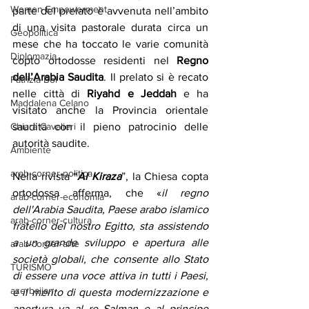
Women Empowerment
parte del prelato è avvenuta nell’ambito 
di una visita pastorale durata circa un 
Geopolitica
mese che ha toccato le varie comunità 
Diplomazia
copto ortodosse residenti nel 
Regno 
dell’Arabia Saudita
. Il prelato si è recato 
Patrizia Boi
nelle città di 
Riyahd e Jeddah
 e ha 
Maddalena Celano
visitato anche la Provincia orientale 
Chiara Cavalieri
saudita con il pieno patrocinio delle 
autorità saudite.
Ambiente
arab-corner-politica
Nella rivista “
Al Kiraza
”, la Chiesa copta 
ortodossa afferma, che «
il regno 
arab-corner-economia
dell'Arabia Saudita, Paese arabo islamico 
arab-corner-cultura
fratello del nostro Egitto, sta assistendo 
a un grande sviluppo e apertura alle 
arab-corner-arte
società globali, che consente allo Stato 
TURISMO
di essere una voce attiva in tutti i Paesi, 
azerbaijan
e il merito di questa modernizzazione e 
apertura va al re Salman e al principe 