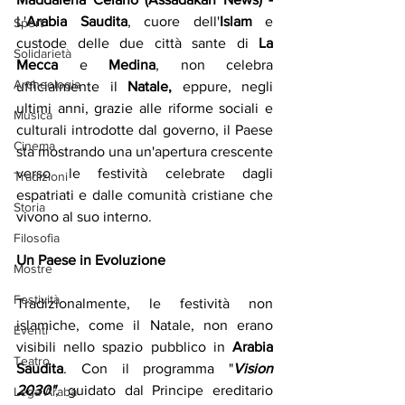
L'
Arabia Saudita
, cuore dell'
Islam
 e 
Sport
custode delle due città sante di 
La 
Solidarietà
Mecca
 e 
Medina
, non celebra 
Archeologia
ufficialmente il 
Natale, 
eppure, negli 
ultimi anni, grazie alle riforme sociali e 
Musica
culturali introdotte dal governo, il Paese 
Cinema
sta mostrando una un'apertura crescente 
verso le festività celebrate dagli 
Tradizioni
espatriati e dalle comunità cristiane che 
Storia
vivono al suo interno.
Filosofia
Un Paese in Evoluzione
Mostre
Festività
Tradizionalmente, le festività non 
islamiche, come il Natale, non erano 
Eventi
visibili nello spazio pubblico in 
Arabia 
Teatro
Saudita
. Con il programma "
Vision 
2030"
, guidato dal Principe ereditario 
Lega Araba