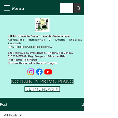
Menu
L’Italia nel mondo Arabo e il mondo Arabo in Italia
Associazione Internazionale Di Amicizia Italo-araba
Assadakah
IBAN: IT03K0832703261000000002834
Sito registrato dal Presidente del Tribunale di Genova
R.G.V. 8468\2024 Reg. Stampa n 16\24 cron.61\24 ​
Proprietario Talal Khrais
Direttore Responsabile Roberto Roggero
NOTIZIE IN PRIMO PIANO
ULTIME NEWS
Post
All Posts