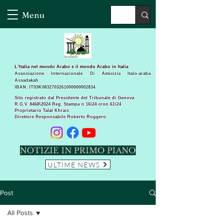
Menu
L’Italia nel mondo Arabo e il mondo Arabo in Italia
Associazione Internazionale Di Amicizia Italo-araba
Assadakah
IBAN: IT03K0832703261000000002834
Sito registrato dal Presidente del Tribunale di Genova
R.G.V. 8468\2024 Reg. Stampa n 16\24 cron.61\24 ​
Proprietario Talal Khrais
Direttore Responsabile Roberto Roggero
NOTIZIE IN PRIMO PIANO
ULTIME NEWS
Post
All Posts