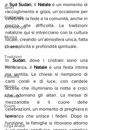
e 
Sud Sudan
, il 
Natale
 è un momento di 
Sport
raccoglimento e gioia, un’occasione per 
Solidarietà
celebrare la fede e la comunità, anche in 
mezzo alle difficoltà. Le tradizioni 
Archeologia
natalizie qui si intrecciano con la cultura 
Musica
locale, creando un’atmosfera unica, fatta 
di semplicità e profondità spirituale.
Cinema
Tradizioni
In 
Sudan
, dove i cristiani sono una 
Storia
minoranza, il 
Natale
 è una festa intima 
ma sentita. Le chiese si riempiono di 
Filosofia
canti corali e di luce, con candele 
Mostre
accese che illuminano la notte e croci 
che adornano gli altari. La messa di 
Festività
mezzanotte è il cuore delle 
Eventi
celebrazioni, un momento di preghiera e 
Teatro
speranza che unisce i fedeli. Dopo la 
funzione, le famiglie si ritrovano attorno 
Lega Araba
a un pasto condiviso, spesso semplice 