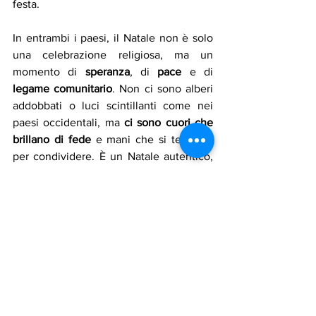
festa.
In entrambi i paesi, il Natale non è solo 
una celebrazione religiosa, ma un 
momento di 
speranza
, di 
pace
 e di 
legame comunitario
. Non ci sono alberi 
addobbati o luci scintillanti come nei 
paesi occidentali, ma 
ci sono cuori che 
brillano di fede 
e mani che si tendono 
per condividere. È un Natale autentico, 
che parla di resilienza e amore, di una 
luce che risplende anche nelle notti più 
buie
.
Assadakah
assadakah news
assadakah roma
Patrizia Boi
pace
tradizione
Religione
festa
cristianesimo
natale
cibo
sud sudan
Notizie in primo piano
Cultura
Religione