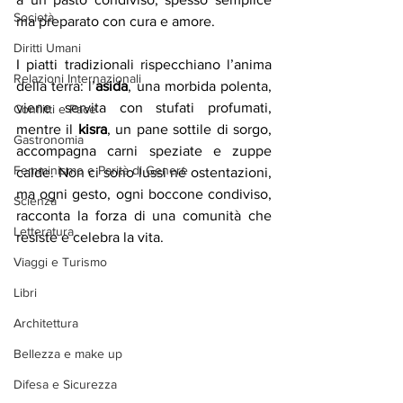
Società
ma preparato con cura e amore.
Diritti Umani
I piatti tradizionali rispecchiano l’anima 
Relazioni Internazionali
della terra: l’
asida
, una morbida polenta, 
viene servita con stufati profumati, 
Conflitti e Pace
mentre il 
kisra
, un pane sottile di sorgo, 
Gastronomia
accompagna carni speziate e zuppe 
Femminismo e Parità di Genere
calde. Non ci sono lussi né ostentazioni, 
ma ogni gesto, ogni boccone condiviso, 
Scienza
racconta la forza di una comunità che 
Letteratura
resiste e celebra la vita. 
Viaggi e Turismo
Libri
Architettura
Bellezza e make up
Difesa e Sicurezza