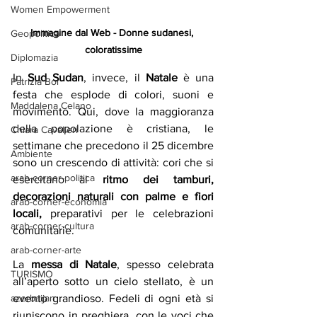
Women Empowerment
Immagine dal Web - Donne sudanesi, 
Geopolitica
coloratissime
Diplomazia
In 
Sud Sudan
, invece, il 
Natale
 è una 
Patrizia Boi
festa che esplode di colori, suoni e 
Maddalena Celano
movimento. Qui, dove la maggioranza 
della popolazione è cristiana, le 
Chiara Cavalieri
settimane che precedono il 25 dicembre 
Ambiente
sono un crescendo di attività: cori che si 
arab-corner-politica
esercitano al 
ritmo dei tamburi, 
decorazioni naturali con palme e fiori 
arab-corner-economia
locali,
 preparativi per le celebrazioni 
arab-corner-cultura
comunitarie.
arab-corner-arte
La 
messa di Natale
, spesso celebrata 
TURISMO
all’aperto sotto un cielo stellato, è un 
evento grandioso. Fedeli di ogni età si 
azerbaijan
riuniscono in preghiera, con le voci che 