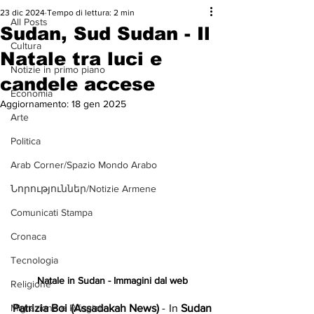
23 dic 2024
Tempo di lettura: 2 min
All Posts
Sudan, Sud Sudan - Il
Cultura
Natale tra luci e
Notizie in primo piano
candele accese
Economia
Aggiornamento:
18 gen 2025
Arte
Politica
Arab Corner/Spazio Mondo Arabo
Նորություններ/Notizie Armene
Comunicati Stampa
Cronaca
Tecnologia
Natale in Sudan - Immagini dal web
Religione
Migrazione e Rifugiati
Patrizia Boi (Assadakah News)
 - In 
Sudan