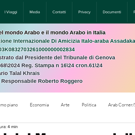
I Viaggi
Media
Contatti
Privacy
Documenti
nel mondo Arabo e il mondo Arabo in Italia
ione Internazionale Di Amicizia Italo-araba Assadak
T03K0832703261000000002834
istrato dal Presidente del Tribunale di Genova
468\2024 Reg. Stampa n 16\24 cron.61\24 ​
rio Talal Khrais
e Responsabile Roberto Roggero
rimo piano
Economia
Arte
Politica
Arab Corner/
ura: 4 min
e
Comunicati Stampa
Cronaca
Tecnologia
Relig