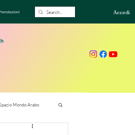
Accedi
Prenotazioni
ah
Spazio Mondo Arabo
ione