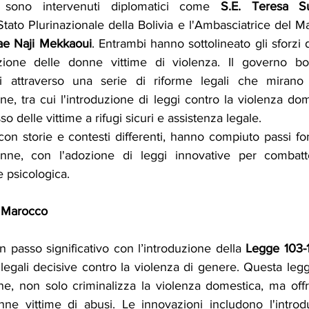
 sono intervenuti diplomatici come 
S.E. Teresa S
tato Plurinazionale della Bolivia e l'Ambasciatrice del M
ae Naji Mekkaoui
. Entrambi hanno sottolineato gli sforzi de
zione delle donne vittime di violenza. Il governo boli
ssi attraverso una serie di riforme legali che mirano 
e, tra cui l'introduzione di leggi contro la violenza do
so delle vittime a rifugi sicuri e assistenza legale.
on storie e contesti differenti, hanno compiuto passi fo
nne, con l'adozione di leggi innovative per combatte
 psicologica.
in Marocco
n passo significativo con l’introduzione della 
Legge 103-
legali decisive contro la violenza di genere. Questa legg
ne, non solo criminalizza la violenza domestica, ma off
nne vittime di abusi. Le innovazioni includono l'introdu