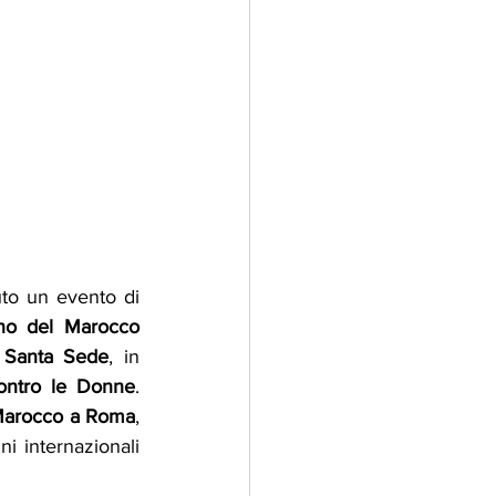
o un evento di 
no del Marocco 
a Santa Sede
, in 
contro le Donne
. 
Marocco a Roma
, 
i internazionali 