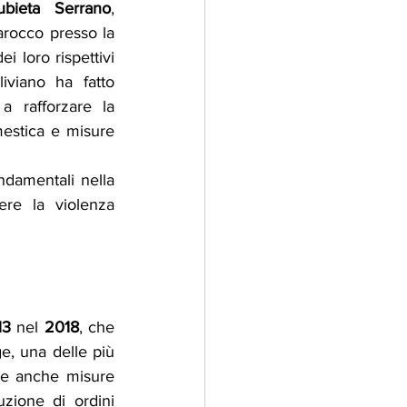
ubieta Serrano
, 
arocco presso la 
i loro rispettivi 
viano ha fatto 
a rafforzare la 
mestica e misure 
ndamentali nella 
re la violenza 
13
 nel 
2018
, che 
e, una delle più 
re anche misure 
zione di ordini 