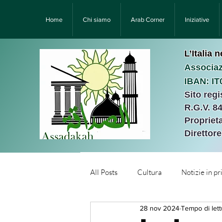
Home
Chi siamo
Arab Corner
Iniziative
L’Italia 
Associaz
IBAN: I
Sito reg
R.G.V. 8
Proprieta
Direttor
All Posts
Cultura
Notizie in p
28 nov 2024
Tempo di lett
Նորություններ/Notizie Armen