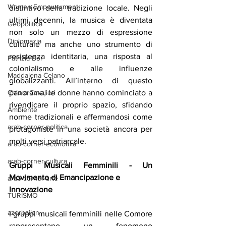
Women Empowerment
distintivo della tradizione locale. Negli 
ultimi decenni, la musica è diventata 
Geopolitica
non solo un mezzo di espressione 
Diplomazia
culturale ma anche uno strumento di 
resistenza identitaria, una risposta al 
Patrizia Boi
colonialismo e alle influenze 
Maddalena Celano
globalizzanti. All’interno di questo 
panorama, le donne hanno cominciato a 
Chiara Cavalieri
rivendicare il proprio spazio, sfidando 
Ambiente
norme tradizionali e affermandosi come 
arab-corner-politica
protagoniste in una società ancora per 
molti versi patriarcale.
arab-corner-economia
arab-corner-cultura
Gruppi Musicali Femminili - Un 
Movimento di Emancipazione e
arab-corner-arte
Innovazione
TURISMO
azerbaijan
I gruppi musicali femminili nelle Comore 
rappresentano un fenomeno 