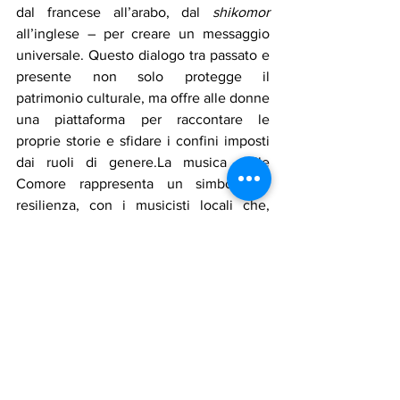
dal francese all’arabo, dal 
shikomor
all’inglese – per creare un messaggio 
universale. Questo dialogo tra passato e 
presente non solo protegge il 
patrimonio culturale, ma offre alle donne 
una piattaforma per raccontare le 
proprie storie e sfidare i confini imposti 
dai ruoli di genere.La musica nelle 
Comore rappresenta un simbolo di 
resilienza, con i musicisti locali che, 
nonostante le difficoltà, testimoniano il 
potenziale trasformativo dell'arte. Per le 
donne comoriane, la musica diventa un 
potente strumento di espressione delle 
loro aspirazioni, paure e speranze. 
Nawal e le altre non solo preservano le 
tradizioni, ma ridefiniscono il ruolo 
femminile nella storia musicale 
comoriana, promuovendo una 