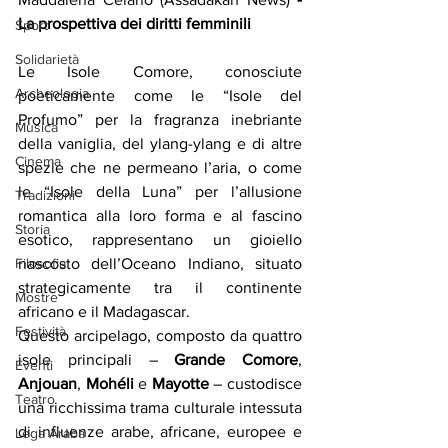
La prospettiva dei diritti femminili
Sport
Solidarietà
Le Isole Comore, conosciute 
Archeologia
poeticamente come le “Isole del 
Profumo” per la fragranza inebriante 
Musica
della vaniglia, del ylang-ylang e di altre 
Cinema
spezie che ne permeano l’aria, o come 
le “Isole della Luna” per l’allusione 
Tradizioni
romantica alla loro forma e al fascino 
Storia
esotico, rappresentano un gioiello 
nascosto dell’Oceano Indiano, situato 
Filosofia
strategicamente tra il continente 
Mostre
africano e il Madagascar.
Festività
Questo arcipelago, composto da quattro 
isole principali – 
Grande Comore
, 
Eventi
Anjouan
, 
Mohéli
 e 
Mayotte
 – custodisce 
Teatro
una ricchissima trama culturale intessuta 
di influenze arabe, africane, europee e 
Lega Araba