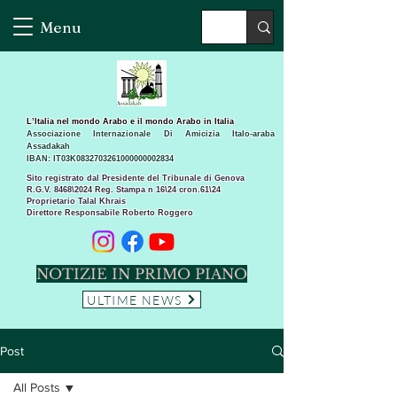
Menu
L’Italia nel mondo Arabo e il mondo Arabo in Italia
Associazione Internazionale Di Amicizia Italo-araba
Assadakah
IBAN: IT03K0832703261000000002834
Sito registrato dal Presidente del Tribunale di Genova
R.G.V. 8468\2024 Reg. Stampa n 16\24 cron.61\24 ​
Proprietario Talal Khrais
Direttore Responsabile Roberto Roggero
NOTIZIE IN PRIMO PIANO
ULTIME NEWS
Post
All Posts