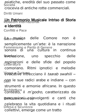
asiatiche, eredità del suo passato come 
Società
crocevia di antiche rotte commerciali.
Diritti Umani
Un Patrimonio Musicale Intriso di Storia 
Relazioni Internazionali
e Identità
Conflitti e Pace
La musica delle Comore non è 
Gastronomia
semplicemente un’arte: è la narrazione 
Femminismo e Parità di Genere
sonora di una cultura in continua 
evoluzione, uno specchio delle 
Scienza
aspirazioni e delle sfide del popolo 
Letteratura
comoriano. Ritmi ipnotici e melodie 
Viaggi e Turismo
evocative intrecciano il 
taarab swahili
 – 
con le sue radici arabe e indiane – con 
Libri
strumenti e armonie africane. In questo 
Architettura
contesto, il 
m’godro
, caratterizzato da 
percussioni coinvolgenti e canti che 
Bellezza e make up
celebrano la vita quotidiana e i rituali 
Difesa e Sicurezza
collettivi, emerge come un tratto