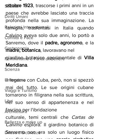
ottobre 1923
, trascorse i primi anni in un 
Società
paese che avrebbe lasciato una traccia 
Diritti Umani
profonda nella sua immaginazione. La 
Relazioni Internazionali
famiglia, trasferitasi in Italia quando 
Calvino aveva solo due anni, lo portò a 
Conflitti e Pace
Sanremo, dove il 
padre, agronomo
, e la 
Gastronomia
madre, botanica
, lavoravano nel
giardino botanico sperimentale di 
Villa 
Femminismo e Parità di Genere
Meridiana
. 
Scienza
Letteratura
Il legame con Cuba, però, non si spezzò 
mai del tutto. Le sue origini cubane 
Viaggi e Turismo
tornarono in filigrana nella sua scrittura, 
Libri
nel suo senso di appartenenza e nel 
fascino per l'ibridazione
Architettura
culturale, temi centrali che 
Cartas de 
Bellezza e make up
Calvino
 esplora. Il giardino botanico di 
Sanremo non era solo un luogo fisico 
Difesa e Sicurezza