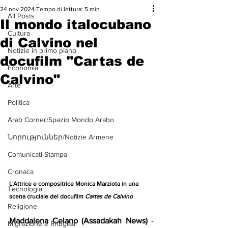
24 nov 2024
Tempo di lettura: 5 min
All Posts
Il mondo italocubano
Cultura
di Calvino nel
Notizie in primo piano
docufilm "Cartas de
Economia
Calvino"
Arte
Politica
Arab Corner/Spazio Mondo Arabo
Նորություններ/Notizie Armene
Comunicati Stampa
Cronaca
L'Attrice e compositrice Monica Marziota in una 
Tecnologia
scena cruciale del docufilm 
Cartas de Calvino
Religione
Maddalena Celano (Assadakah News)
 - 
Migrazione e Rifugiati