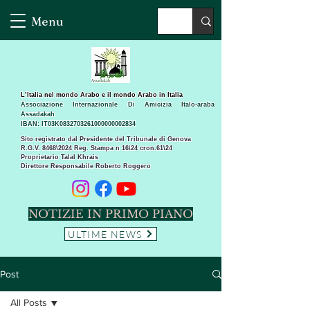
Menu
L’Italia nel mondo Arabo e il mondo Arabo in Italia
Associazione Internazionale Di Amicizia Italo-araba
Assadakah
IBAN: IT03K0832703261000000002834
Sito registrato dal Presidente del Tribunale di Genova
R.G.V. 8468\2024 Reg. Stampa n 16\24 cron.61\24 ​
Proprietario Talal Khrais
Direttore Responsabile Roberto Roggero
NOTIZIE IN PRIMO PIANO
ULTIME NEWS
Post
All Posts