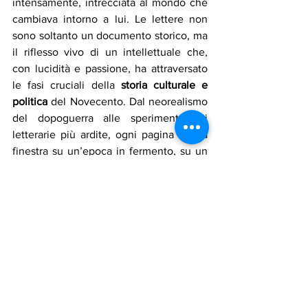
intensamente, intrecciata al mondo che 
cambiava intorno a lui. Le lettere non 
sono soltanto un documento storico, ma 
il riflesso vivo di un intellettuale che, 
con lucidità e passione, ha attraversato 
le fasi cruciali della 
storia culturale e 
politica
 del Novecento. Dal neorealismo 
del dopoguerra alle sperimentazioni 
letterarie più ardite, ogni pagina è una 
finestra su un’epoca in fermento, su un 
‘Italia in bilico tra memoria e modernità.
In queste righe emerge con forza la 
personalità complessa di Calvino. Rigore 
e ironia convivono in un uomo che non 
smette mai di interrogarsi sul ruolo della 
letteratura e sul significato del proprio 
lavoro. Le lettere, infatti, non si limitano 
a raccontare fatti o eventi: diventano 