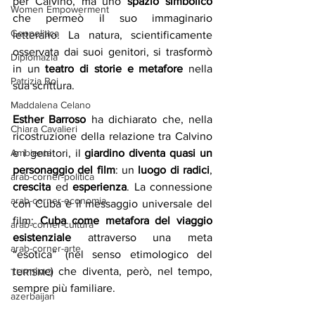
per Calvino, ma uno 
spazio simbolico
Women Empowerment
che permeò il suo immaginario 
Geopolitica
letterario. La natura, scientificamente 
osservata dai suoi genitori, si trasformò 
Diplomazia
in un 
teatro di storie e metafore
 nella 
Patrizia Boi
sua scrittura.
Maddalena Celano
Esther Barroso
 ha dichiarato che, nella 
Chiara Cavalieri
ricostruzione della relazione tra Calvino 
Ambiente
e i genitori, il 
giardino diventa quasi un 
personaggio del film
: un 
luogo di radici
, 
arab-corner-politica
crescita
 ed 
esperienza
. La connessione 
arab-corner-economia
con Cuba è il messaggio universale del 
film: 
Cuba come metafora del viaggio 
arab-corner-cultura
esistenziale
 attraverso una meta 
arab-corner-arte
“esotica” (nel senso etimologico del 
termine) che diventa, però, nel tempo, 
TURISMO
sempre più familiare. 
azerbaijan