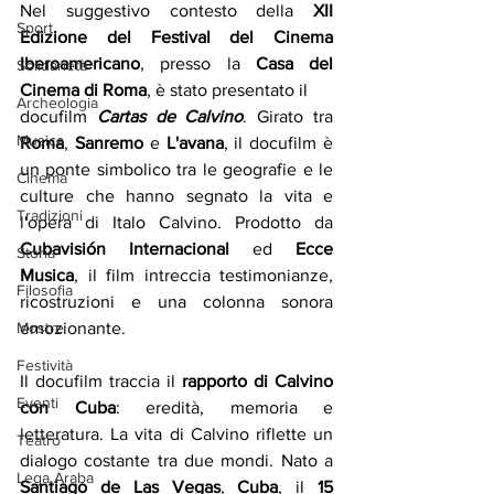
Nel suggestivo contesto della 
XII 
Sport
Edizione del Festival del Cinema 
Iberoamericano
, presso la 
Casa del 
Solidarietà
Cinema di Roma
, è stato presentato il
Archeologia
docufilm 
Cartas de Calvino
. Girato tra 
Musica
Roma
, 
Sanremo
 e 
L'avana
, il docufilm è 
un ponte simbolico tra le geografie e le 
Cinema
culture che hanno segnato la vita e 
Tradizioni
l'opera di Italo Calvino. Prodotto da 
Cubavisión Internacional
 ed 
Ecce 
Storia
Musica
, il film intreccia testimonianze, 
Filosofia
ricostruzioni e una colonna sonora 
Mostre
emozionante.
Festività
Il docufilm traccia il 
rapporto di Calvino 
Eventi
con Cuba
: eredità, memoria e 
letteratura. La vita di Calvino riflette un 
Teatro
dialogo costante tra due mondi. Nato a 
Lega Araba
Santiago de Las Vegas
, 
Cuba
, il 
15 