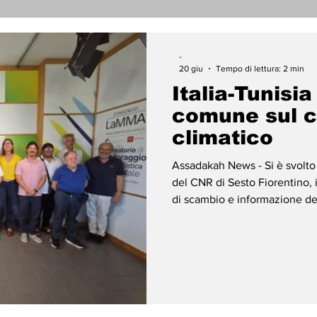
nicati Stampa
Cronaca
Tecnologia
Religi
-
20 giu
Tempo di lettura: 2 min
Italia-Tunisia
darietà
Archeologia
Musica
Cinema
T
comune sul 
climatico
enti
Teatro
Lega Araba
Società
Dirit
Assadakah News - Si è svolto 
del CNR di Sesto Fiorentino, 
di scambio e informazione d
ace
Gastronomia
REsilienza al cambiamento cli
risorse naturali in Tunisia”, in
Affari Esteri e della Coopera
l’Agenzia Italiana per la Coo
realizza