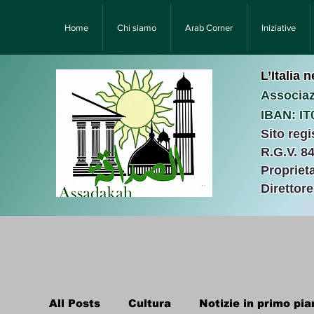
Home
Chi siamo
Arab Corner
Iniziative
L’Italia 
Associaz
IBAN: I
Sito reg
R.G.V. 8
Proprieta
Direttor
All Posts
Cultura
Notizie in primo pia