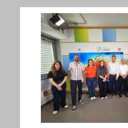
Նորություններ/Notizie Armene
Comu
Migrazione e Rifugiati
Sport
Soli
Filosofia
Mostre
Festività
Ev
Relazioni Internazionali
Conflitti e P