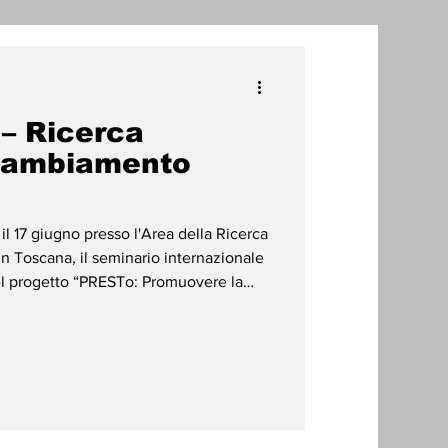
one
 – Ricerca
radizioni
Storia
cambiamento
ti Umani
il 17 giugno presso l'Area della Ricerca
in Toscana, il seminario internazionale
el progetto “PRESTo: Promuovere la
matico e la gestione Sostenibile delle
iziativa finanziata dal Ministero degli
zione Internazionale (MAECI) attraverso
perazione allo Sviluppo (AICS) e