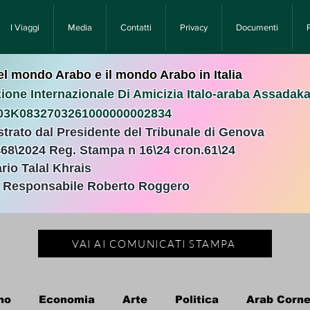
I Viaggi
Media
Contatti
Privacy
Documenti
nel mondo Arabo e il mondo Arabo in Italia
ione Internazionale Di Amicizia Italo-araba Assadak
T03K0832703261000000002834
istrato dal Presidente del Tribunale di Genova
468\2024 Reg. Stampa n 16\24 cron.61\24 ​
rio Talal Khrais
e Responsabile Roberto Roggero
VAI AI COMUNICATI STAMPA
no
Economia
Arte
Politica
Arab Corne